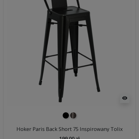
visibility
czarny
metalowy
Hoker Paris Back Short 75 Inspirowany Tolix
199,00 zł