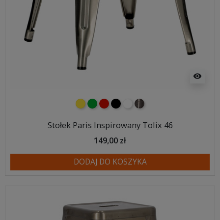
visibility
żółty
zielony
czerwony
czarny
biały
metalowy
Stołek Paris Inspirowany Tolix 46
149,00 zł
DODAJ DO KOSZYKA