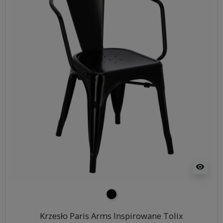
visibility
czarny
Krzesło Paris Arms Inspirowane Tolix