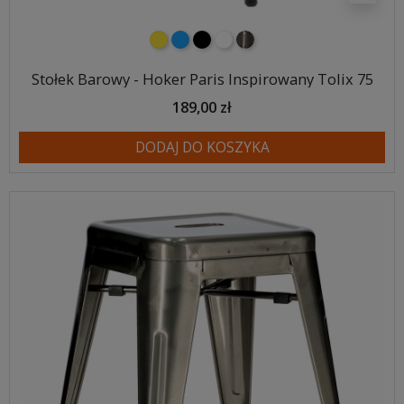
żółty
niebieski
czarny
biały
metalowy
Stołek Barowy - Hoker Paris Inspirowany Tolix 75
189,00 zł
DODAJ DO KOSZYKA