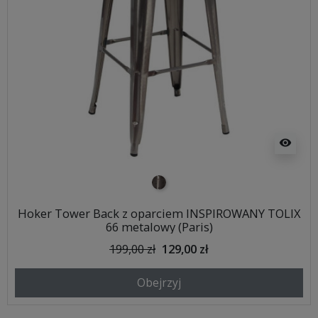
visibility
metalowy
Hoker Tower Back z oparciem INSPIROWANY TOLIX
66 metalowy (Paris)
199,00 zł
129,00 zł
Obejrzyj