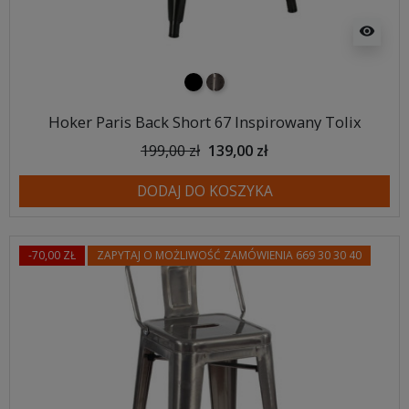
visibility
czarny
metalowy
Hoker Paris Back Short 67 Inspirowany Tolix
199,00 zł
139,00 zł
DODAJ DO KOSZYKA
-70,00 ZŁ
ZAPYTAJ O MOŻLIWOŚĆ ZAMÓWIENIA 669 30 30 40