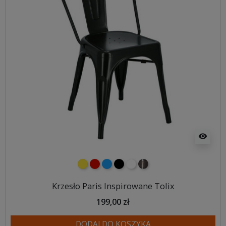
visibility
żółty
czerwony
niebieski
czarny
biały
metalowy
Krzesło Paris Inspirowane Tolix
199,00 zł
DODAJ DO KOSZYKA