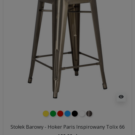
visibility
żółty
zielony
czerwony
niebieski
czarny
biały
metalowy
Stołek Barowy - Hoker Paris Inspirowany Tolix 66