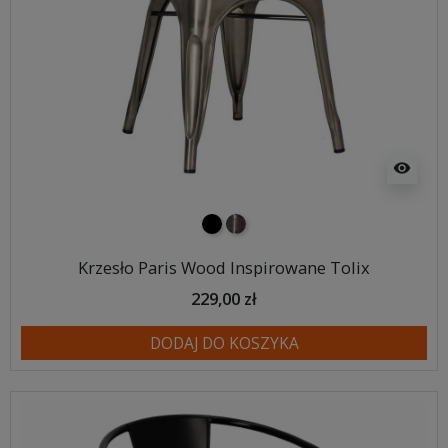
visibility
czarny
metalowy
Krzesło Paris Wood Inspirowane Tolix
229,00 zł
DODAJ DO KOSZYKA