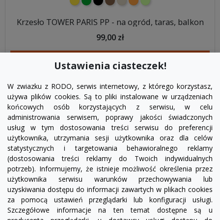
żółty
zielony
czarny
brązowy
beżowy
pomarańczowy
jasnozielony
Krzesło TOWER PARIS PP - na ogród, taras, balkon
99,00 zł
DODAJ DO KOSZYKA
Ustawienia ciasteczek!
W zwiazku z RODO, serwis internetowy, z którego korzystasz,
używa plików cookies. Są to pliki instalowane w urządzeniach
końcowych osób korzystających z serwisu, w celu
administrowania serwisem, poprawy jakości świadczonych
usług w tym dostosowania treści serwisu do preferencji
użytkownika, utrzymania sesji użytkownika oraz dla celów
statystycznych i targetowania behawioralnego reklamy
(dostosowania treści reklamy do Twoich indywidualnych
potrzeb). Informujemy, że istnieje możliwość określenia przez
Facebook
YouTube
Pinterest
Inst
użytkownika serwisu warunków przechowywania lub
uzyskiwania dostępu do informacji zawartych w plikach cookies
za pomocą ustawień przeglądarki lub konfiguracji usługi.
PRODUKTY

Szczegółowe informacje na ten temat dostępne są u