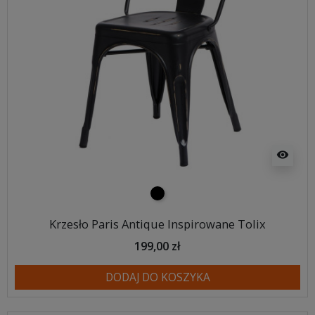
visibility
czarny
Krzesło Paris Antique Inspirowane Tolix
199,00 zł
DODAJ DO KOSZYKA