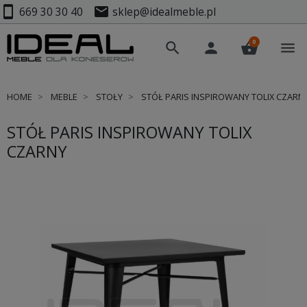
smartphone
mail
669 30 30 40
sklep@idealmeble.pl
0
search
person
shopping_basket
menu
HOME
MEBLE
STOŁY
STÓŁ PARIS INSPIROWANY TOLIX CZARN
STÓŁ PARIS INSPIROWANY TOLIX
CZARNY