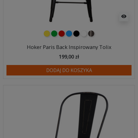
visibility
żółty
zielony
czerwony
niebieski
czarny
biały
metalowy
Hoker Paris Back Inspirowany Tolix
199,00 zł
DODAJ DO KOSZYKA