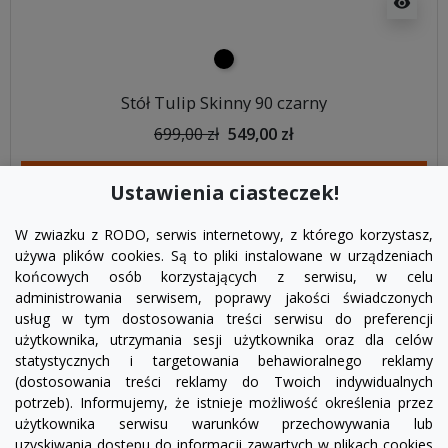
visibility
czarny
Stół Tulip Skinny 90 czarny
699,00 zł
549,00 zł
DODAJ DO KOSZYKA
Ustawienia ciasteczek!
W zwiazku z RODO, serwis internetowy, z którego korzystasz,
używa plików cookies. Są to pliki instalowane w urządzeniach
końcowych osób korzystających z serwisu, w celu
administrowania serwisem, poprawy jakości świadczonych
usług w tym dostosowania treści serwisu do preferencji
użytkownika, utrzymania sesji użytkownika oraz dla celów
statystycznych i targetowania behawioralnego reklamy
(dostosowania treści reklamy do Twoich indywidualnych
potrzeb). Informujemy, że istnieje możliwość określenia przez
Facebook
YouTube
Pinterest
Inst
użytkownika serwisu warunków przechowywania lub
uzyskiwania dostępu do informacji zawartych w plikach cookies