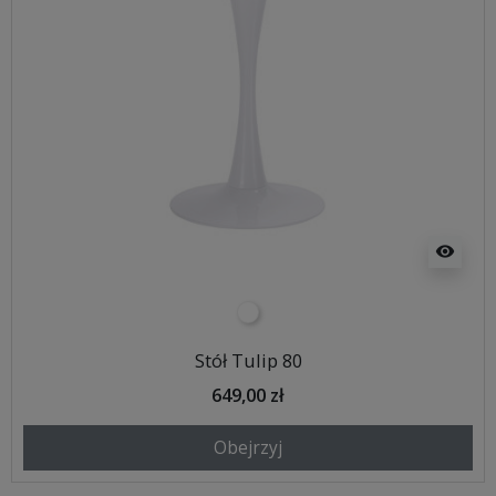
visibility
biały
Stół Tulip 80
649,00 zł
Obejrzyj