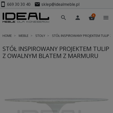
smartphone
mail
669 30 30 40
sklep@idealmeble.pl
0
search
person
shopping_basket
menu
HOME
MEBLE
STOŁY
STÓŁ INSPIROWANY PROJEKTEM TULIP 
STÓŁ INSPIROWANY PROJEKTEM TULIP
Z OWALNYM BLATEM Z MARMURU