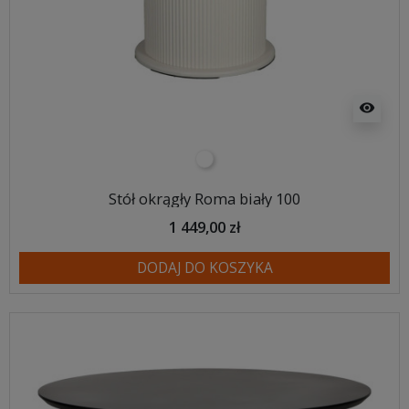
visibility
biały
Stół okrągły Roma biały 100
1 449,00 zł
DODAJ DO KOSZYKA