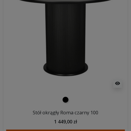
visibility
czarny
Stół okrągły Roma czarny 100
1 449,00 zł