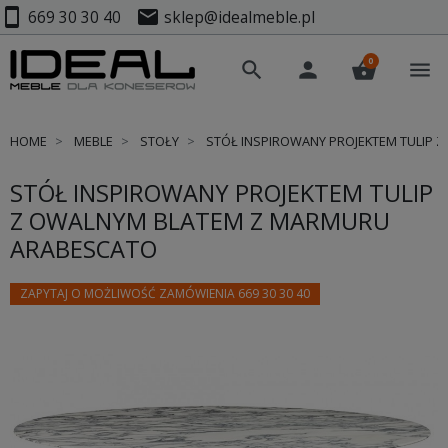
smartphone
mail
669 30 30 40
sklep@idealmeble.pl
0
search
person
shopping_basket
menu
HOME
MEBLE
STOŁY
STÓŁ INSPIROWANY PROJEKTEM TULIP 
STÓŁ INSPIROWANY PROJEKTEM TULIP
Z OWALNYM BLATEM Z MARMURU
ARABESCATO
ZAPYTAJ O MOŻLIWOŚĆ ZAMÓWIENIA 669 30 30 40