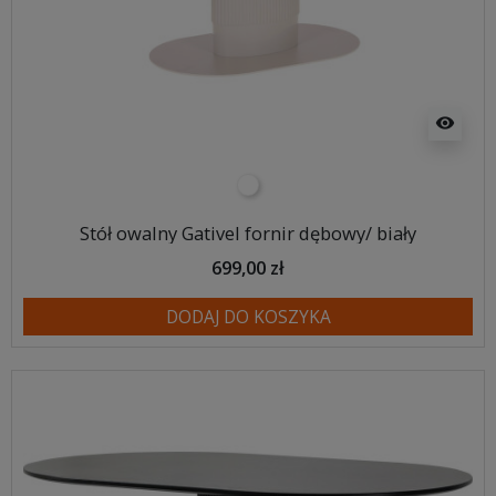
visibility
biały
Stół owalny Gativel fornir dębowy/ biały
699,00 zł
DODAJ DO KOSZYKA