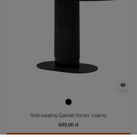
visibility
czarny
Stół owalny Gativel fornir czarny
699,00 zł