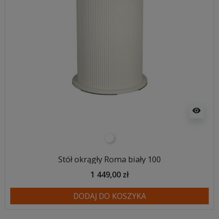
visibility
biały
Stół okrągły Roma biały 100
1 449,00 zł
DODAJ DO KOSZYKA