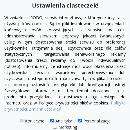
DODAJ DO KOSZYKA
Ustawienia ciasteczek!
W zwiazku z RODO, serwis internetowy, z którego korzystasz,
używa plików cookies. Są to pliki instalowane w urządzeniach
końcowych osób korzystających z serwisu, w celu
administrowania serwisem, poprawy jakości świadczonych
usług w tym dostosowania treści serwisu do preferencji
użytkownika, utrzymania sesji użytkownika oraz dla celów
statystycznych i targetowania behawioralnego reklamy
(dostosowania treści reklamy do Twoich indywidualnych
potrzeb). Informujemy, że istnieje możliwość określenia przez
Facebook
YouTube
Pinterest
Inst
użytkownika serwisu warunków przechowywania lub
uzyskiwania dostępu do informacji zawartych w plikach cookies
za pomocą ustawień przeglądarki lub konfiguracji usługi.
PRODUKTY

Szczegółowe informacje na ten temat dostępne są u
producenta przeglądarki, u dostawcy usługi dostępu do
Internetu oraz w Polityce prywatności plików cookies.
Polityka
INFORMACJE

prywatności.
Zmiana ustawień.
TWOJE KONTO

Konieczne
Analityka
Personalizacja
Marketing
KONTAKT
