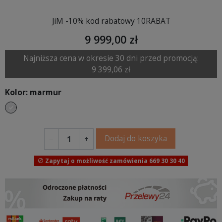
JiM -10% kod rabatowy 10RABAT
9 999,00 zł
Najniższa cena w okresie 30 dni przed promocją:
9 399,06 zł
Kolor: marmur
marmur
Dodaj do koszyka
−
+
Zapytaj o możliwość zamówienia 669 30 30 40
