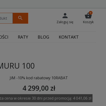
0
person
shopping_basket
search
Zaloguj się
Koszyk
ŚCI
RATY
BLOG
KONTAKT
RMURU 100
JiM -10% kod rabatowy 10RABAT
4 299,00 zł
za cena w okresie 30 dni przed promocją:
4 041,06 zł