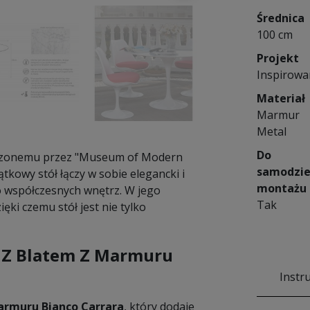
Średnica
100 cm
Projekt
Inspirowa
Materiał
Marmur
Metal
Do
odzonemu przez "Museum of Modern
samodzie
tkowy stół łączy w sobie elegancki i
montażu
o współczesnych wnętrz. W jego
Tak
ki czemu stół jest nie tylko
p Z Blatem Z Marmuru
Instr
rmuru Bianco Carrara
, który dodaje