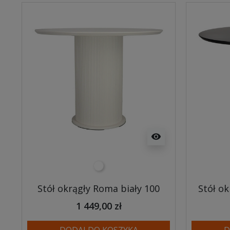
visibility
biały
Stół okrągły Roma biały 100
Stół o
1 449,00 zł
DODAJ DO KOSZYKA
D