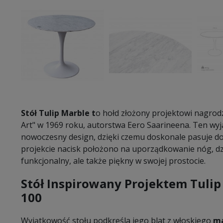
Stół Tulip Marble t
o hołd złożony projektowi nagr
Art" w 1969 roku, autorstwa Eero Saarineena. Ten wyją
nowoczesny design, dzięki czemu doskonale pasuje d
projekcie nacisk położono na uporządkowanie nóg, dzię
funkcjonalny, ale także piękny w swojej prostocie.
Stół Inspirowany Projektem Tuli
100
Wyjątkowość stołu podkreśla jego blat z włoskiego
ma