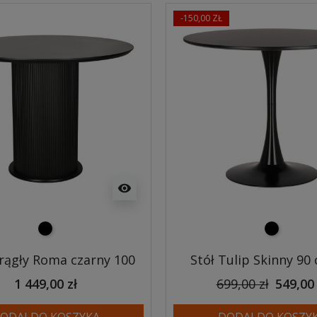
-150,00 ZŁ
visibility
czarny
czarny
krągły Roma czarny 100
Stół Tulip Skinny 90
1 449,00 zł
699,00 zł
549,00 
ODAJ DO KOSZYKA
DODAJ DO KOSZY