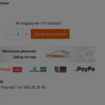
armur
r
W magazynie
1 Przedmiot
Dodaj do koszyka
−
+
ść
Pytania? Tel. 669 30 30 40
ć