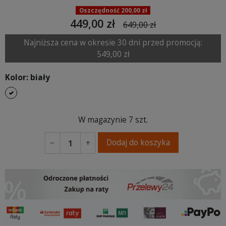
Oszczędność 200,00 zł
449,00 zł
649,00 zł
Najniższa cena w okresie 30 dni przed promocją:
549,00 zł
Kolor: biały
biały
W magazynie
7 szt.
Dodaj do koszyka
−
+