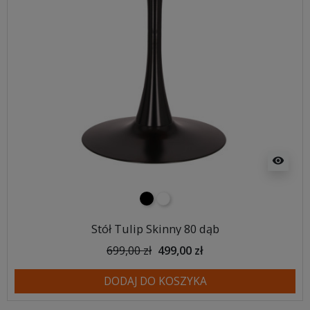
visibility
czarny
biały
Stół Tulip Skinny 80 dąb
699,00 zł
499,00 zł
DODAJ DO KOSZYKA