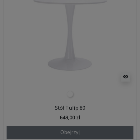
visibility
biały
Stół Tulip 80
649,00 zł
Obejrzyj