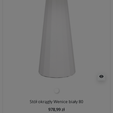
visibility
biały
Stół okrągły Wenice biały 80
978,99 zł