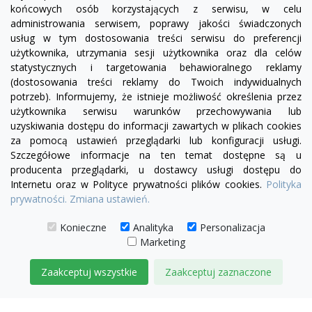
końcowych osób korzystających z serwisu, w celu
administrowania serwisem, poprawy jakości świadczonych
usług w tym dostosowania treści serwisu do preferencji
użytkownika, utrzymania sesji użytkownika oraz dla celów
statystycznych i targetowania behawioralnego reklamy
(dostosowania treści reklamy do Twoich indywidualnych
potrzeb). Informujemy, że istnieje możliwość określenia przez
Facebook
YouTube
Pinterest
Inst
użytkownika serwisu warunków przechowywania lub
uzyskiwania dostępu do informacji zawartych w plikach cookies
za pomocą ustawień przeglądarki lub konfiguracji usługi.
PRODUKTY

Szczegółowe informacje na ten temat dostępne są u
producenta przeglądarki, u dostawcy usługi dostępu do
Internetu oraz w Polityce prywatności plików cookies.
Polityka
INFORMACJE

prywatności.
Zmiana ustawień.
TWOJE KONTO

Konieczne
Analityka
Personalizacja
Marketing
KONTAKT

Zaakceptuj wszystkie
Zaakceptuj zaznaczone
© 2026 IDEAL MEBLE
ZARZĄDZAJ ZGODAMI