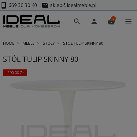
smartphone
mail
669 30 30 40
sklep@idealmeble.pl
0
search
person
shopping_basket
menu
HOME
MEBLE
STOŁY
STÓŁ TULIP SKINNY 80
STÓŁ TULIP SKINNY 80
-200,00 ZŁ