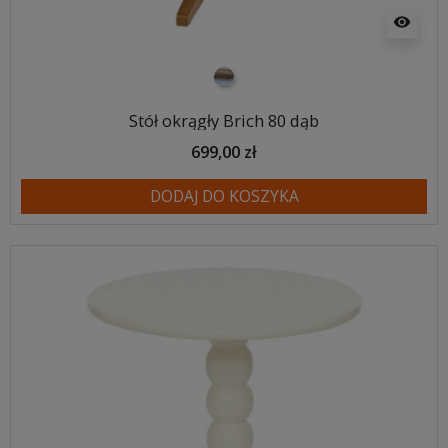
visibility
biało drewniany
Stół okrągły Brich 80 dąb
699,00 zł
DODAJ DO KOSZYKA