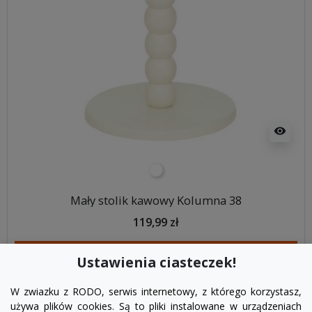
visibility
biały
Mały stolik kawowy Kolumna 38
119,99 zł
DODAJ DO KOSZYKA
Ustawienia ciasteczek!
W zwiazku z RODO, serwis internetowy, z którego korzystasz,
używa plików cookies. Są to pliki instalowane w urządzeniach