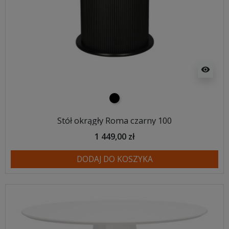
visibility
czarny
Stół okrągły Roma czarny 100
1 449,00 zł
DODAJ DO KOSZYKA