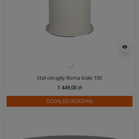
visibility
biały
Stół okrągły Roma biały 100
1 449,00 zł
DODAJ DO KOSZYKA