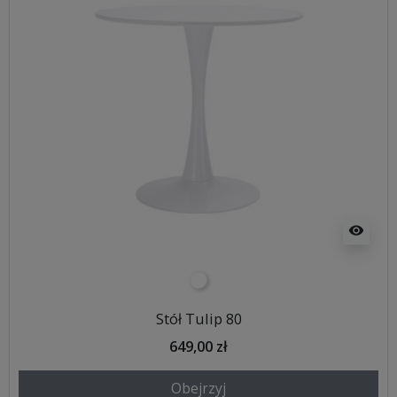
visibility
biały
Stół Tulip 80
649,00 zł
Obejrzyj