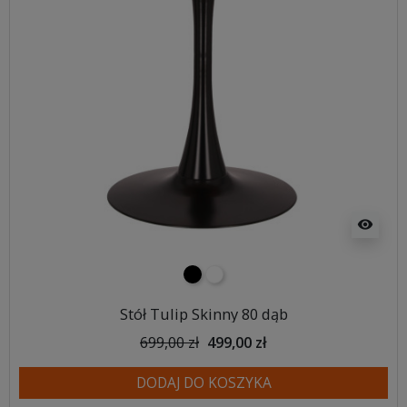
visibility
czarny
biały
Stół Tulip Skinny 80 dąb
699,00 zł
499,00 zł
DODAJ DO KOSZYKA