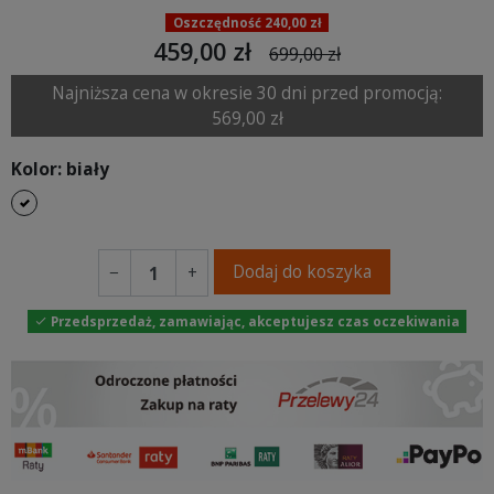
Oszczędność 240,00 zł
459,00 zł
699,00 zł
Najniższa cena w okresie 30 dni przed promocją:
569,00 zł
Kolor: biały
biały
Dodaj do koszyka
−
+
Przedsprzedaż, zamawiając, akceptujesz czas oczekiwania
