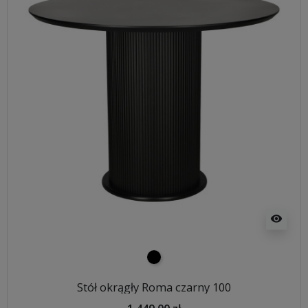
visibility
czarny
Stół okrągły Roma czarny 100