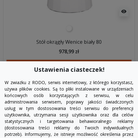
visibility
biały
Stół okrągły Wenice biały 80
978,99 zł
DODAJ DO KOSZYKA
Ustawienia ciasteczek!
W zwiazku z RODO, serwis internetowy, z którego korzystasz,
używa plików cookies. Są to pliki instalowane w urządzeniach
końcowych osób korzystających z serwisu, w celu
administrowania serwisem, poprawy jakości świadczonych
usług w tym dostosowania treści serwisu do preferencji
użytkownika, utrzymania sesji użytkownika oraz dla celów
statystycznych i targetowania behawioralnego reklamy
(dostosowania treści reklamy do Twoich indywidualnych
potrzeb). Informujemy, że istnieje możliwość określenia przez
Facebook
YouTube
Pinterest
Inst