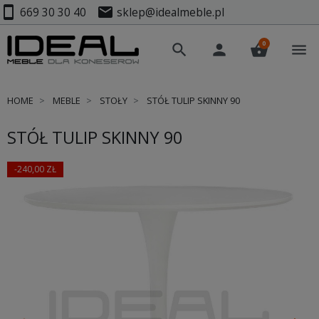
smartphone
mail
669 30 30 40
sklep@idealmeble.pl
0
search
person
shopping_basket
menu
HOME
MEBLE
STOŁY
STÓŁ TULIP SKINNY 90
STÓŁ TULIP SKINNY 90
-240,00 ZŁ