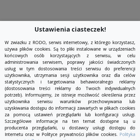
Ustawienia ciasteczek!
W zwiazku z RODO, serwis internetowy, z którego korzystasz,
używa plików cookies. Są to pliki instalowane w urządzeniach
końcowych osób korzystających z serwisu, w celu
administrowania serwisem, poprawy jakości świadczonych
usług w tym dostosowania treści serwisu do preferencji
użytkownika, utrzymania sesji użytkownika oraz dla celów
statystycznych i targetowania behawioralnego reklamy
(dostosowania treści reklamy do Twoich indywidualnych
potrzeb). Informujemy, że istnieje możliwość określenia przez
Facebook
YouTube
Pinterest
Inst
użytkownika serwisu warunków przechowywania lub
uzyskiwania dostępu do informacji zawartych w plikach cookies
za pomocą ustawień przeglądarki lub konfiguracji usługi.
PRODUKTY

Szczegółowe informacje na ten temat dostępne są u
producenta przeglądarki, u dostawcy usługi dostępu do
Internetu oraz w Polityce prywatności plików cookies.
Polityka
INFORMACJE
