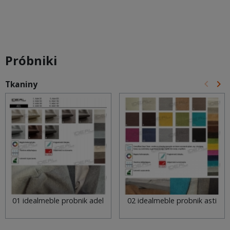
Próbniki
keyboard_arrow_left
keyboard_arrow_right
Tkaniny
Poprz
Na
01 idealmeble probnik adel
02 idealmeble probnik asti