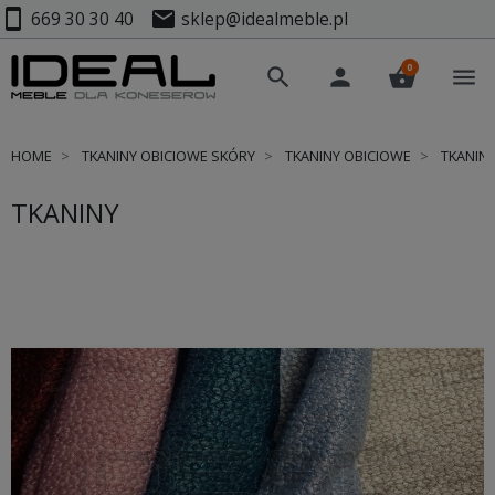
smartphone
mail
669 30 30 40
sklep@idealmeble.pl
0
search
person
shopping_basket
menu
HOME
TKANINY OBICIOWE SKÓRY
TKANINY OBICIOWE
TKANIN
TKANINY