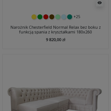
visibility
+25
żółty
zielony
czerwony
czekoladowy
miętowy
błękitny
turkusowy
Narożnik Chesterfield Normal Relax bez boku z
funkcją spania z kryształkami 180x260
9 820,00 zł