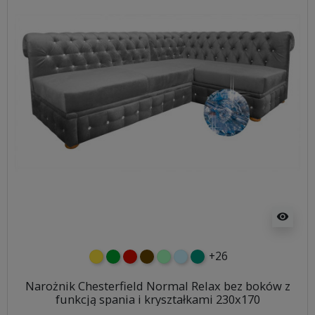
visibility
+26
żółty
zielony
czerwony
czekoladowy
miętowy
błękitny
turkusowy
Narożnik Chesterfield Normal Relax bez boków z
funkcją spania i kryształkami 230x170