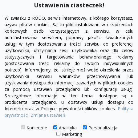
Ustawienia ciasteczek!
W zwiazku z RODO, serwis internetowy, z którego korzystasz,
używa plików cookies. Są to pliki instalowane w urządzeniach
końcowych osób korzystających z serwisu, w celu
administrowania serwisem, poprawy jakości świadczonych
usług w tym dostosowania treści serwisu do preferencji
użytkownika, utrzymania sesji użytkownika oraz dla celów
statystycznych i targetowania behawioralnego reklamy
(dostosowania treści reklamy do Twoich indywidualnych
potrzeb). Informujemy, że istnieje możliwość określenia przez
Facebook
YouTube
Pinterest
Inst
użytkownika serwisu warunków przechowywania lub
uzyskiwania dostępu do informacji zawartych w plikach cookies
za pomocą ustawień przeglądarki lub konfiguracji usługi.
PRODUKTY

Szczegółowe informacje na ten temat dostępne są u
producenta przeglądarki, u dostawcy usługi dostępu do
Internetu oraz w Polityce prywatności plików cookies.
Polityka
INFORMACJE

prywatności.
Zmiana ustawień.
TWOJE KONTO

Konieczne
Analityka
Personalizacja
Marketing
KONTAKT
