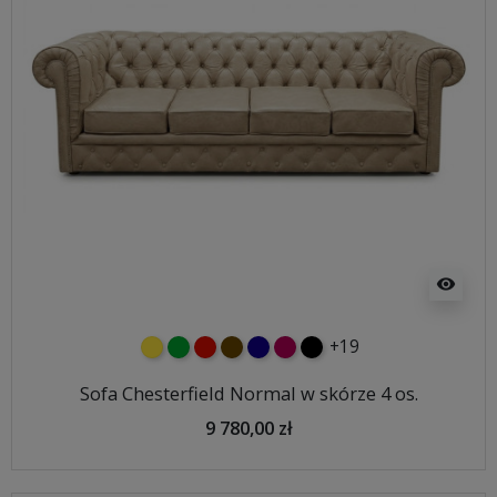
visibility
+19
żółty
zielony
czerwony
czekoladowy
granatowy
malinowy
czarny
Sofa Chesterfield Normal w skórze 4 os.
9 780,00 zł