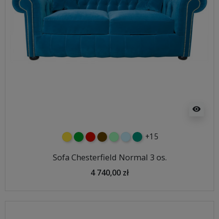
visibility
+15
żółty
zielony
czerwony
czekoladowy
miętowy
błękitny
turkusowy
Sofa Chesterfield Normal 3 os.
4 740,00 zł