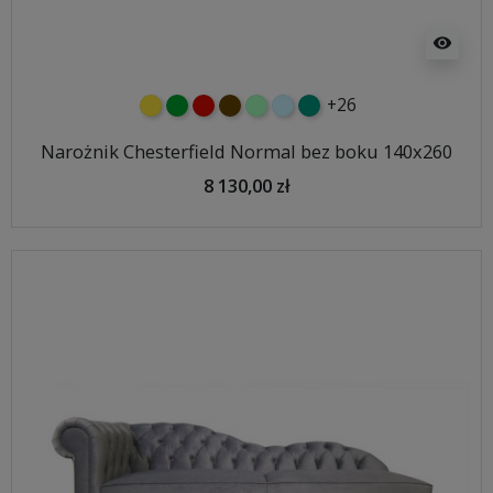
visibility
+26
żółty
zielony
czerwony
czekoladowy
miętowy
błękitny
turkusowy
Narożnik Chesterfield Normal bez boku 140x260
8 130,00 zł