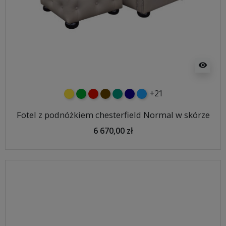
visibility
+21
żółty
zielony
czerwony
czekoladowy
turkusowy
granatowy
niebieski
Fotel z podnóżkiem chesterfield Normal w skórze
6 670,00 zł