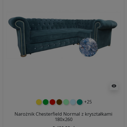
visibility
+25
żółty
zielony
czerwony
czekoladowy
miętowy
błękitny
turkusowy
Narożnik Chesterfield Normal z kryształkami
180x260