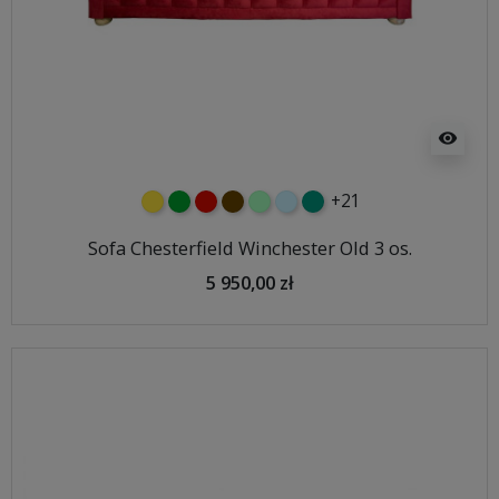
visibility
+21
żółty
zielony
czerwony
czekoladowy
miętowy
błękitny
turkusowy
Sofa Chesterfield Winchester Old 3 os.
5 950,00 zł