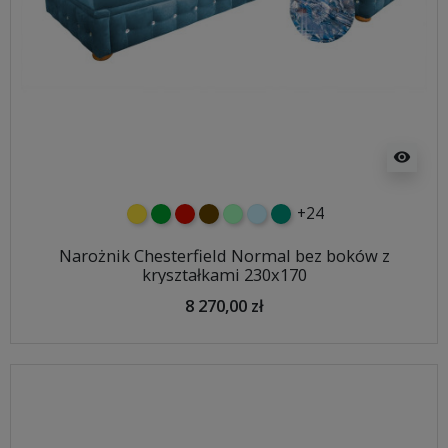
visibility
+24
żółty
zielony
czerwony
czekoladowy
miętowy
błękitny
turkusowy
Narożnik Chesterfield Normal bez boków z
kryształkami 230x170
8 270,00 zł