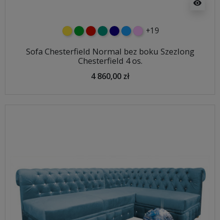
visibility
+19
żółty
zielony
czerwony
turkusowy
granatowy
niebieski
różowy
Sofa Chesterfield Normal bez boku Szezlong
Chesterfield 4 os.
4 860,00 zł