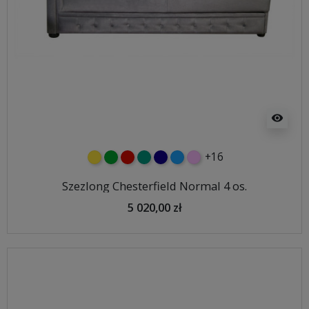
visibility
+16
żółty
zielony
czerwony
turkusowy
granatowy
niebieski
różowy
Szezlong Chesterfield Normal 4 os.
5 020,00 zł