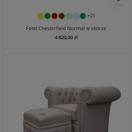
+21
żółty
zielony
czerwony
czekoladowy
miętowy
błękitny
turkusowy
Fotel Chesterfield Normal w skórze
4 820,00 zł