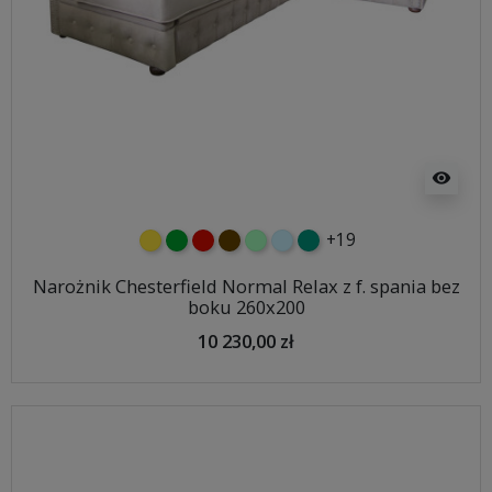
visibility
+19
żółty
zielony
czerwony
czekoladowy
miętowy
błękitny
turkusowy
Narożnik Chesterfield Normal Relax z f. spania bez
boku 260x200
10 230,00 zł