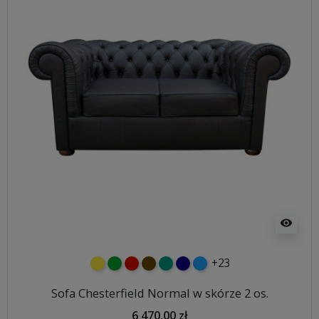
visibility
+23
żółty
zielony
czerwony
czekoladowy
turkusowy
granatowy
niebieski
Sofa Chesterfield Normal w skórze 2 os.
6 470,00 zł