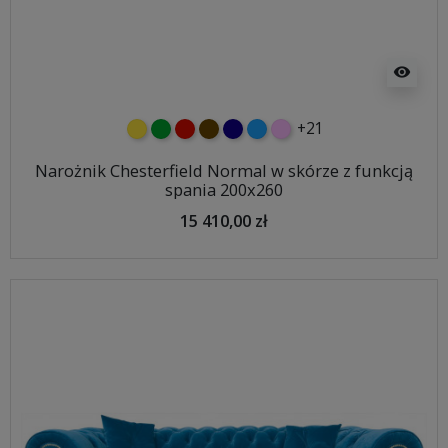
visibility
+21
żółty
zielony
czerwony
czekoladowy
granatowy
niebieski
różowy
Narożnik Chesterfield Normal w skórze z funkcją
spania 200x260
15 410,00 zł