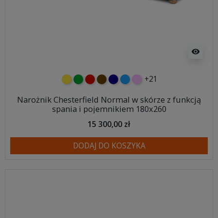
visibility
+21
żółty
zielony
czerwony
czekoladowy
granatowy
niebieski
różowy
Narożnik Chesterfield Normal w skórze z funkcją
spania i pojemnikiem 180x260
15 300,00 zł
DODAJ DO KOSZYKA