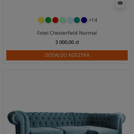
visibility
+14
żółty
zielony
czerwony
miętowy
błękitny
turkusowy
granatowy
Fotel Chesterfield Normal
3 000,00 zł
DODAJ DO KOSZYKA