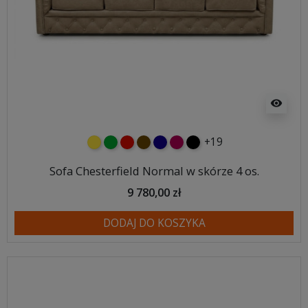
visibility
+19
żółty
zielony
czerwony
czekoladowy
granatowy
malinowy
czarny
Sofa Chesterfield Normal w skórze 4 os.
9 780,00 zł
DODAJ DO KOSZYKA