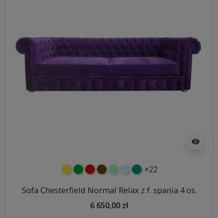
visibility
+22
żółty
zielony
czerwony
czekoladowy
miętowy
błękitny
turkusowy
Sofa Chesterfield Normal Relax z f. spania 4 os.
6 650,00 zł