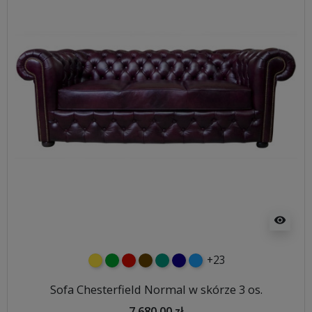
visibility
+23
żółty
zielony
czerwony
czekoladowy
turkusowy
granatowy
niebieski
Sofa Chesterfield Normal w skórze 3 os.
7 680,00 zł