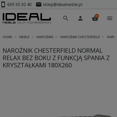
smartphone
mail
669 30 30 40
sklep@idealmeble.pl
0
search
person
shopping_basket
menu
HOME
MEBLE
NAROŻNIKI
NAROŻNIKI CHESTERFIELD
NAROŻ
NAROŻNIK CHESTERFIELD NORMAL
RELAX BEZ BOKU Z FUNKCJĄ SPANIA Z
KRYSZTAŁKAMI 180X260