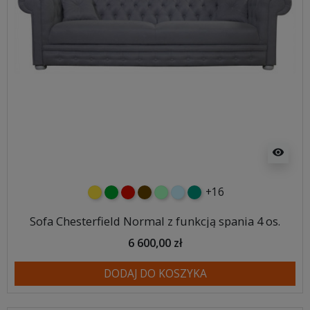
visibility
+16
żółty
zielony
czerwony
czekoladowy
miętowy
błękitny
turkusowy
Sofa Chesterfield Normal z funkcją spania 4 os.
6 600,00 zł
DODAJ DO KOSZYKA