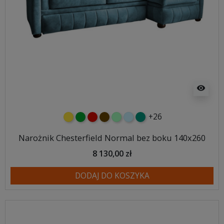
visibility
+26
żółty
zielony
czerwony
czekoladowy
miętowy
błękitny
turkusowy
Narożnik Chesterfield Normal bez boku 140x260
8 130,00 zł
DODAJ DO KOSZYKA