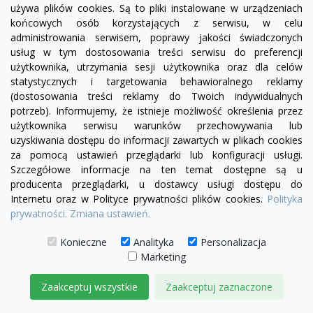
używa plików cookies. Są to pliki instalowane w urządzeniach
końcowych osób korzystających z serwisu, w celu
administrowania serwisem, poprawy jakości świadczonych
visibility
usług w tym dostosowania treści serwisu do preferencji
użytkownika, utrzymania sesji użytkownika oraz dla celów
statystycznych i targetowania behawioralnego reklamy
+16
żółty
zielony
czerwony
turkusowy
granatowy
niebieski
różowy
(dostosowania treści reklamy do Twoich indywidualnych
potrzeb). Informujemy, że istnieje możliwość określenia przez
Szezlong Chesterfield Normal 4 os.
użytkownika serwisu warunków przechowywania lub
5 020,00 zł
uzyskiwania dostępu do informacji zawartych w plikach cookies
za pomocą ustawień przeglądarki lub konfiguracji usługi.
DODAJ DO KOSZYKA
Szczegółowe informacje na ten temat dostępne są u
producenta przeglądarki, u dostawcy usługi dostępu do
Internetu oraz w Polityce prywatności plików cookies.
Polityka
prywatności.
Zmiana ustawień.
Konieczne
Analityka
Personalizacja
Marketing
Zaakceptuj wszystkie
Zaakceptuj zaznaczone