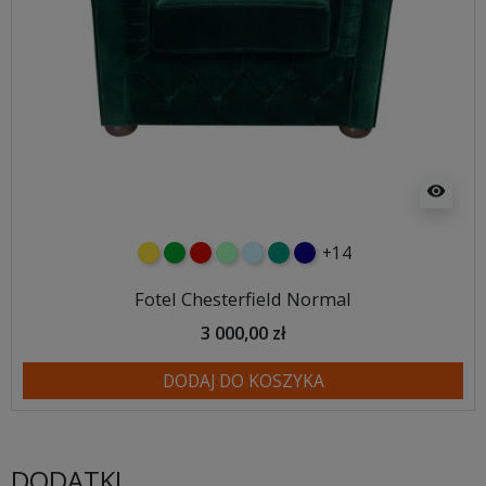
visibility
+14
żółty
zielony
czerwony
miętowy
błękitny
turkusowy
granatowy
Fotel Chesterfield Normal
3 000,00 zł
DODAJ DO KOSZYKA
DODATKI