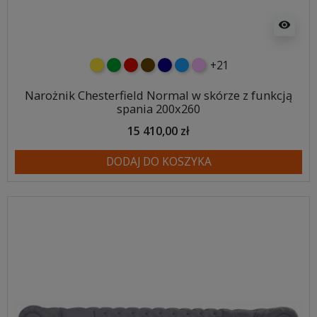
visibility
+21
żółty
zielony
czerwony
czekoladowy
granatowy
niebieski
różowy
Narożnik Chesterfield Normal w skórze z funkcją
spania 200x260
15 410,00 zł
DODAJ DO KOSZYKA