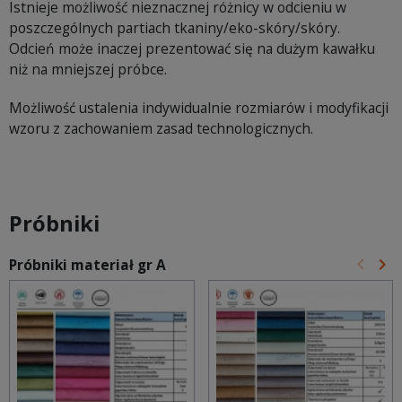
Istnieje możliwość nieznacznej różnicy w odcieniu w
poszczególnych partiach tkaniny/eko-skóry/skóry.
Odcień może inaczej prezentować się na dużym kawałku
niż na mniejszej próbce.
Możliwość ustalenia indywidualnie rozmiarów i modyfikacji
wzoru z zachowaniem zasad technologicznych.
Próbniki
keyboard_arrow_left
keyboard_arrow_right
Próbniki materiał gr A
Poprz
Na