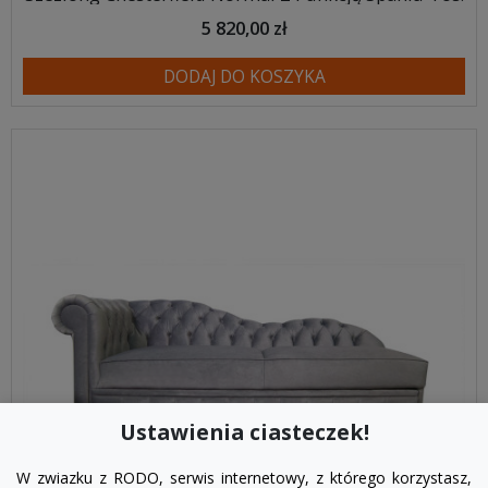
5 820,00 zł
DODAJ DO KOSZYKA
Ustawienia ciasteczek!
W zwiazku z RODO, serwis internetowy, z którego korzystasz,