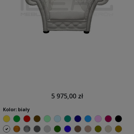
5 975,00 zł
Kolor: biały
żółty
zielony
czerwony
czekoladowy
miętowy
błękitny
turkusowy
granatowy
niebieski
różowy
malinowy
czarn
biały
złoty
srebrny
ciemno szary
jasnoszary
butelkowa zieleń
ciemno niebieski
brązowy
jasnobrązowy
oliwkowy
beżowy
khaki