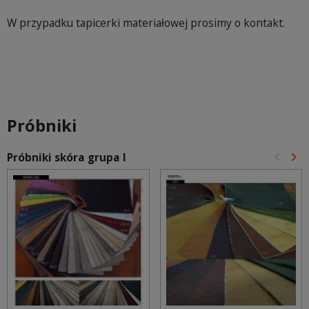
W przypadku tapicerki materiałowej prosimy o kontakt.
Próbniki
keyboard_arrow_left
keyboard_arrow_right
Próbniki skóra grupa I
Poprz
Na