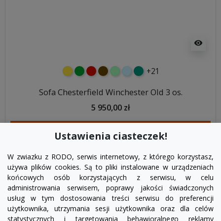
visibility
+21
żółty
zielony
czerwony
czekoladowy
miętowy
błękitny
turkusowy
Sofa Chesterfield Winchester Old 3 os.
5 950,00 zł
DODAJ DO KOSZYKA
Ustawienia ciasteczek!
W zwiazku z RODO, serwis internetowy, z którego korzystasz,
używa plików cookies. Są to pliki instalowane w urządzeniach
końcowych osób korzystających z serwisu, w celu
administrowania serwisem, poprawy jakości świadczonych
usług w tym dostosowania treści serwisu do preferencji
użytkownika, utrzymania sesji użytkownika oraz dla celów
statystycznych i targetowania behawioralnego reklamy