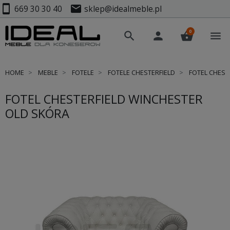
smartphone
mail
669 30 30 40
sklep@idealmeble.pl
0
search
person
shopping_basket
menu
HOME
MEBLE
FOTELE
FOTELE CHESTERFIELD
FOTEL CHEST
FOTEL CHESTERFIELD WINCHESTER
OLD SKÓRA