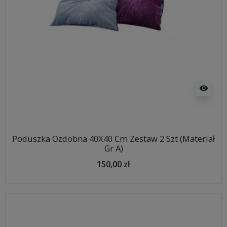
visibility
Poduszka Ozdobna 40X40 Cm Zestaw 2 Szt (Materiał
Gr A)
150,00 zł