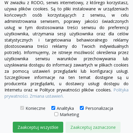
W zwiazku z RODO, serwis internetowy, z którego korzystasz,
używa plików cookies. Są to pliki instalowane w urządzeniach
końcowych osób korzystających z serwisu, w celu
administrowania serwisem, poprawy jakości świadczonych
usług w tym dostosowania treści serwisu do preferencji
użytkownika, utrzymania sesji użytkownika oraz dla celów
statystycznych i targetowania behawioralnego reklamy
(dostosowania treści reklamy do Twoich indywidualnych
potrzeb). Informujemy, że istnieje możliwość określenia przez
Facebook
YouTube
Pinterest
Inst
użytkownika serwisu warunków przechowywania lub
uzyskiwania dostępu do informacji zawartych w plikach cookies
za pomocą ustawień przeglądarki lub konfiguracji usługi.
PRODUKTY

Szczegółowe informacje na ten temat dostępne są u
producenta przeglądarki, u dostawcy usługi dostępu do
Internetu oraz w Polityce prywatności plików cookies.
Polityka
INFORMACJE

prywatności.
Zmiana ustawień.
TWOJE KONTO

Konieczne
Analityka
Personalizacja
Marketing
KONTAKT

Zaakceptuj wszystkie
Zaakceptuj zaznaczone