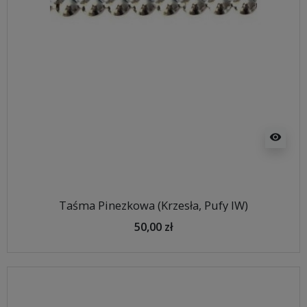
visibility
Taśma Pinezkowa (Krzesła, Pufy IW)
50,00 zł