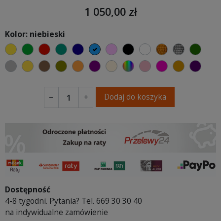
1 050,00 zł
Kolor: niebieski
żółty
zielony
czerwony
turkusowy
granatowy
niebieski
różowy
czarny
biały
złoty
srebrny
butel
szary
musztardowy
brązowy
oliwkowy
pomarańczowy
fioletowa purpura
ecru beżowy
wybór koloru
brudny róż
fuksja
koniakow
fiole
Dodaj do koszyka
−
+
Dostępność
4-8 tygodni. Pytania? Tel. 669 30 30 40
na indywidualne zamówienie