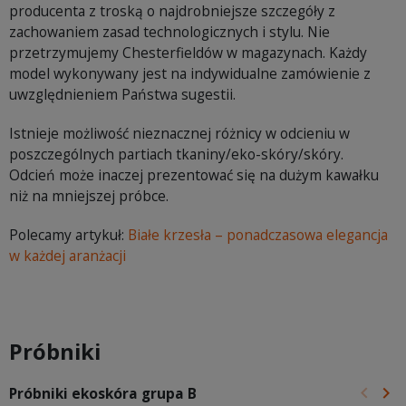
producenta z troską o najdrobniejsze szczegóły z
zachowaniem zasad technologicznych i stylu. Nie
przetrzymujemy Chesterfieldów w magazynach. Każdy
model wykonywany jest na indywidualne zamówienie z
uwzględnieniem Państwa sugestii.
Istnieje możliwość nieznacznej różnicy w odcieniu w
poszczególnych partiach tkaniny/eko-skóry/skóry.
Odcień może inaczej prezentować się na dużym kawałku
niż na mniejszej próbce.
Polecamy artykuł:
Białe krzesła – ponadczasowa elegancja
w każdej aranżacji
Próbniki
keyboard_arrow_left
keyboard_arrow_right
Próbniki ekoskóra grupa B
Poprz
Na