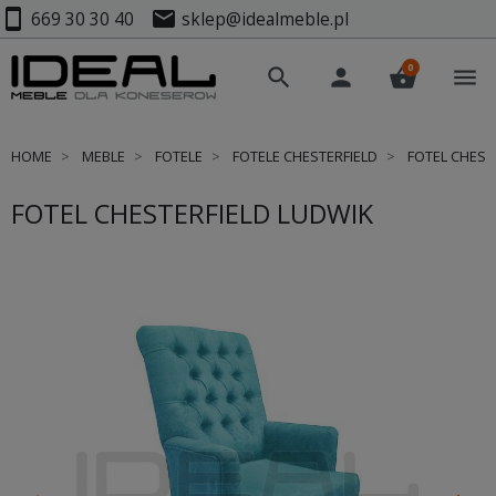
smartphone
mail
669 30 30 40
sklep@idealmeble.pl
0
search
person
shopping_basket
menu
HOME
MEBLE
FOTELE
FOTELE CHESTERFIELD
FOTEL CHEST
FOTEL CHESTERFIELD LUDWIK