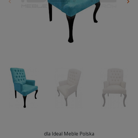
keyboard_arrow_left
keyboard_arrow_right
Poprzedni
Nas
dla Ideal Meble Polska