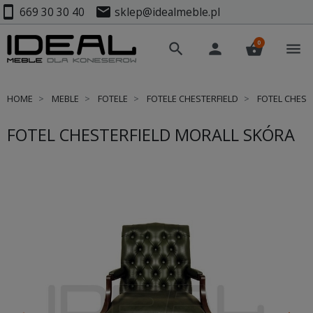
smartphone
mail
669 30 30 40
sklep@idealmeble.pl
0
search
person
shopping_basket
menu
HOME
MEBLE
FOTELE
FOTELE CHESTERFIELD
FOTEL CHEST
FOTEL CHESTERFIELD MORALL SKÓRA