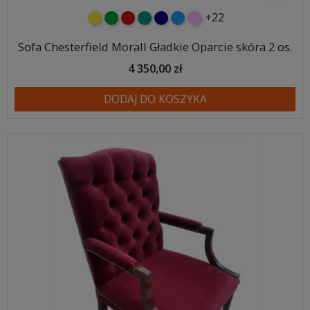
+22
żółty
zielony
czerwony
turkusowy
granatowy
niebieski
różowy
Sofa Chesterfield Morall Gładkie Oparcie skóra 2 os.
4 350,00 zł
DODAJ DO KOSZYKA