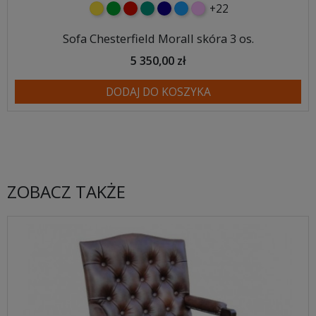
+22
żółty
zielony
czerwony
turkusowy
granatowy
niebieski
różowy
Sofa Chesterfield Morall skóra 3 os.
5 350,00 zł
DODAJ DO KOSZYKA
ZOBACZ TAKŻE