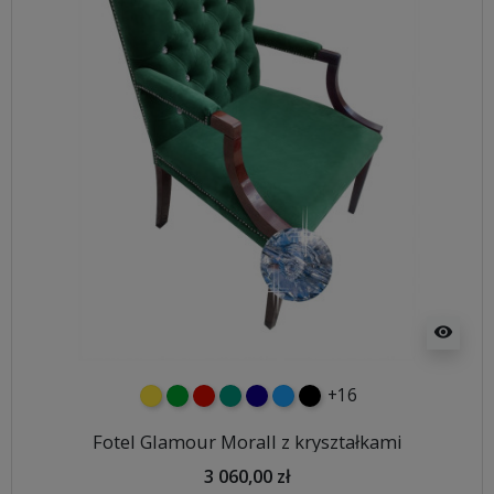
visibility
+16
żółty
zielony
czerwony
turkusowy
granatowy
niebieski
czarny
Fotel Glamour Morall z kryształkami
3 060,00 zł