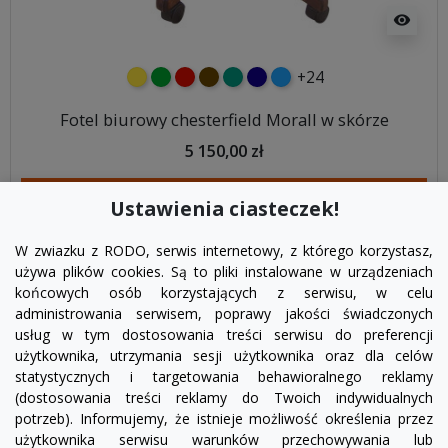
visibility
+24
żółty
zielony
czerwony
czekoladowy
turkusowy
granatowy
niebieski
Fotel biurowy chesterfield Morall w skórze
5 150,00 zł
DODAJ DO KOSZYKA
Ustawienia ciasteczek!
W zwiazku z RODO, serwis internetowy, z którego korzystasz,
używa plików cookies. Są to pliki instalowane w urządzeniach
końcowych osób korzystających z serwisu, w celu
administrowania serwisem, poprawy jakości świadczonych
usług w tym dostosowania treści serwisu do preferencji
użytkownika, utrzymania sesji użytkownika oraz dla celów
statystycznych i targetowania behawioralnego reklamy
(dostosowania treści reklamy do Twoich indywidualnych
potrzeb). Informujemy, że istnieje możliwość określenia przez
Facebook
YouTube
Pinterest
Inst
użytkownika serwisu warunków przechowywania lub