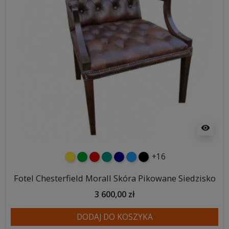
visibility
+16
żółty
zielony
czerwony
turkusowy
granatowy
niebieski
czarny
Fotel Chesterfield Morall Skóra Pikowane Siedzisko
3 600,00 zł
DODAJ DO KOSZYKA