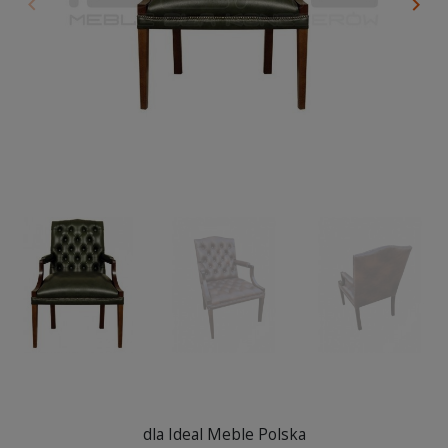
keyboard_arrow_left
keyboard_arrow_right
Poprzedni
Nas
dla Ideal Meble Polska