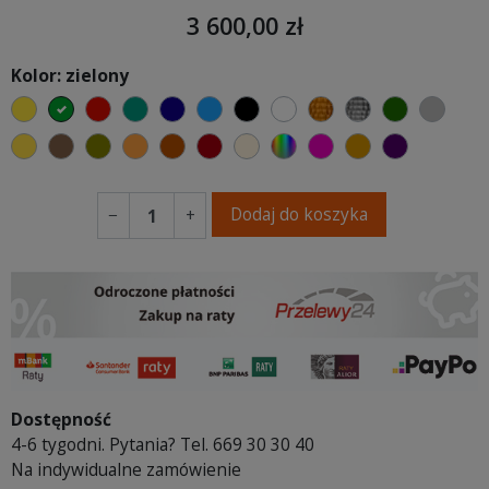
3 600,00 zł
Kolor: zielony
żółty
zielony
czerwony
turkusowy
granatowy
niebieski
czarny
biały
złoty
srebrny
butelkowa
szary
musztardowy
brązowy
oliwkowy
pomarańczowy
ceglasty
bordowy
ecru beżowy
wybór koloru
fuksja
koniakowy
fioletowy
Dodaj do koszyka
−
+
Dostępność
4-6 tygodni. Pytania? Tel. 669 30 30 40
Na indywidualne zamówienie