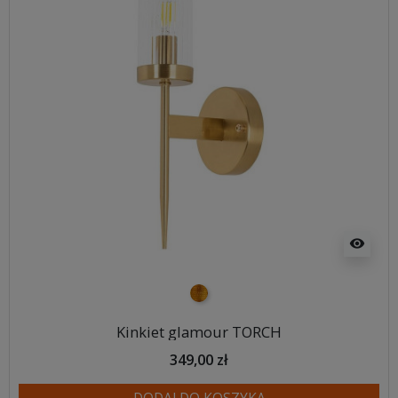
visibility
złoty
Kinkiet glamour TORCH
349,00 zł