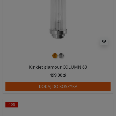
visibility
złoty
srebrny
Kinkiet glamour COLUMN 63
499,00 zł
DODAJ DO KOSZYKA
-10%