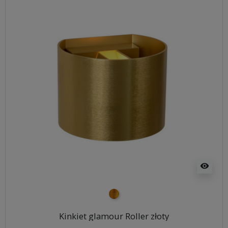
visibility
złoty
Kinkiet glamour Roller złoty