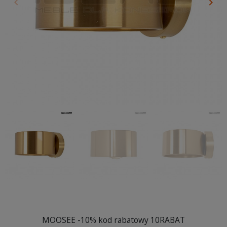
keyboard_arrow_left
keyboard_arrow_right
Poprzedni
Nas
MOOSEE -10% kod rabatowy 10RABAT