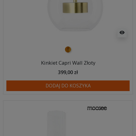
visibility
złoty
Kinkiet Capri Wall Złoty
399,00 zł
DODAJ DO KOSZYKA