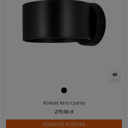
visibility
czarny
Kinkiet Arro czarny
279,00 zł
DODAJ DO KOSZYKA