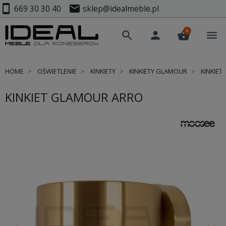
smartphone
mail
669 30 30 40
sklep@idealmeble.pl
0
search
person
shopping_basket
menu
HOME
OŚWIETLENIE
KINKIETY
KINKIETY GLAMOUR
KINKIET
KINKIET GLAMOUR ARRO