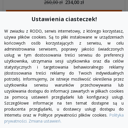
260,00 zł
234,00 zł
DODAJ DO KOSZYKA
Ustawienia ciasteczek!
W zwiazku z RODO, serwis internetowy, z którego korzystasz,
używa plików cookies. Są to pliki instalowane w urządzeniach
końcowych osób korzystających z serwisu, w celu
administrowania serwisem, poprawy jakości świadczonych
usług w tym dostosowania treści serwisu do preferencji
użytkownika, utrzymania sesji użytkownika oraz dla celów
statystycznych i targetowania behawioralnego reklamy
(dostosowania treści reklamy do Twoich indywidualnych
potrzeb). Informujemy, że istnieje możliwość określenia przez
Facebook
YouTube
Pinterest
Inst
użytkownika serwisu warunków przechowywania lub
uzyskiwania dostępu do informacji zawartych w plikach cookies
za pomocą ustawień przeglądarki lub konfiguracji usługi.
PRODUKTY

Szczegółowe informacje na ten temat dostępne są u
producenta przeglądarki, u dostawcy usługi dostępu do
Internetu oraz w Polityce prywatności plików cookies.
Polityka
INFORMACJE

prywatności.
Zmiana ustawień.