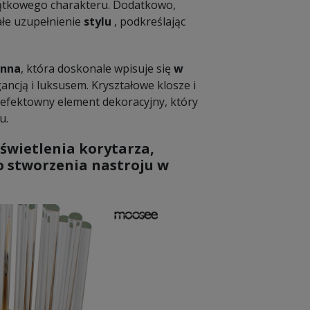
jątkowego charakteru. Dodatkowo,
ałe uzupełnienie
stylu
, podkreślając
enna
, która doskonale wpisuje się
w
ncją i luksusem. Kryształowe klosze i
 efektowny element dekoracyjny, który
u.
oświetlenia korytarza,
do stworzenia nastroju w