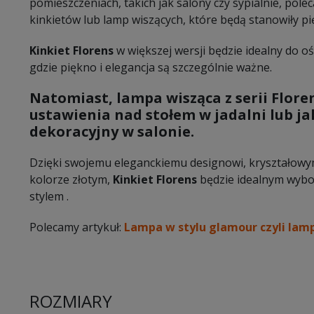
pomieszczeniach, takich jak salony czy sypialnie, po
kinkietów lub lamp wiszących, które będą stanowiły p
Kinkiet Florens
w większej wersji będzie idealny do ośw
gdzie piękno i elegancja są szczególnie ważne.
Natomiast, lampa wisząca z
serii Flore
ustawienia nad stołem w jadalni lub j
dekoracyjny w salonie.
Dzięki swojemu eleganckiemu designowi, kryształow
kolorze złotym,
Kinkiet Florens
będzie idealnym wybo
stylem .
Polecamy artykuł:
Lampa w stylu glamour czyli lam
ROZMIARY