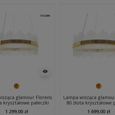
visibility
złoty
złoty
isząca glamour Florens
Lampa wisząca glamour
a kryształowe pałeczki
80 złota kryształowe 
1 299,00 zł
1 699,00 zł