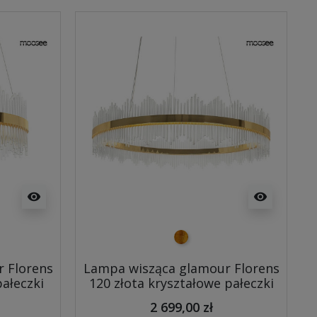
visibility
visibility
złoty
 Florens
Lampa wisząca glamour Florens
pałeczki
120 złota kryształowe pałeczki
2 699,00 zł