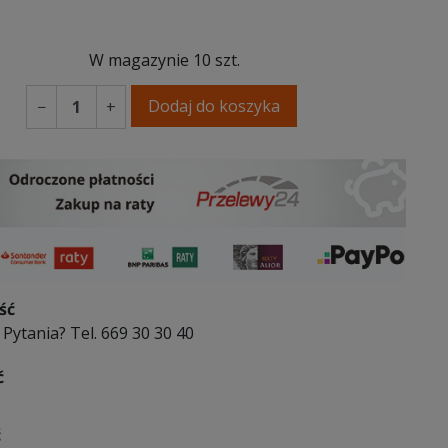
W magazynie
10 szt.
Dodaj do koszyka
−
+
ść
Pytania? Tel. 669 30 30 40
ć
ć