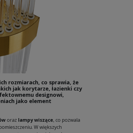
ch rozmiarach, co sprawia, że
ich jak korytarze, łazienki czy
 efektownemu designowi,
eniach jako element
tów
oraz
lampy wiszące
, co pozwala
 pomieszczeniu. W większych