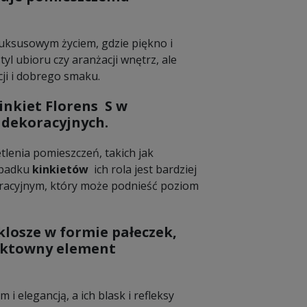
 luksusowym życiem, gdzie piękno i
yl ubioru czy aranżacji wnętrz, ale
cji i dobrego smaku.
inkiet Florens S
w
dekoracyjnych.
etlenia pomieszczeń, takich jak
zypadku
kinkietów
ich rola jest bardziej
oracyjnym, który może podnieść poziom
losze w formie pałeczek,
fektowny element
i elegancją, a ich blask i refleksy