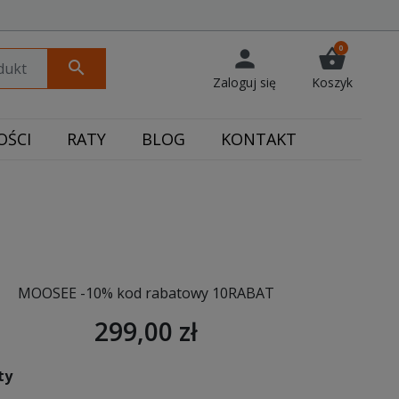
0
person
shopping_basket
search
Zaloguj się
Koszyk
ŚCI
RATY
BLOG
KONTAKT
MOOSEE -10% kod rabatowy 10RABAT
299,00 zł
ty