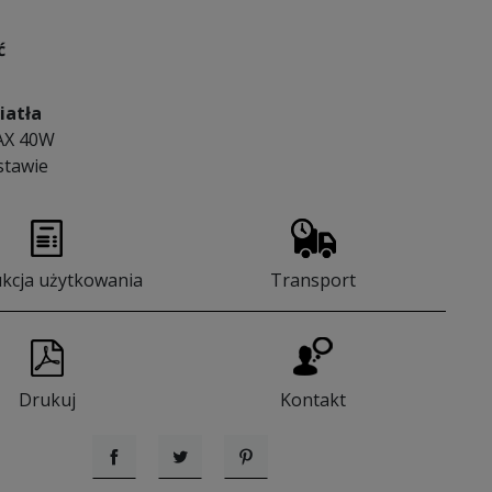
ć
iatła
AX 40W
stawie
ukcja użytkowania
Transport
Drukuj
Kontakt
Udostępnij
Tweetuj
Pinterest