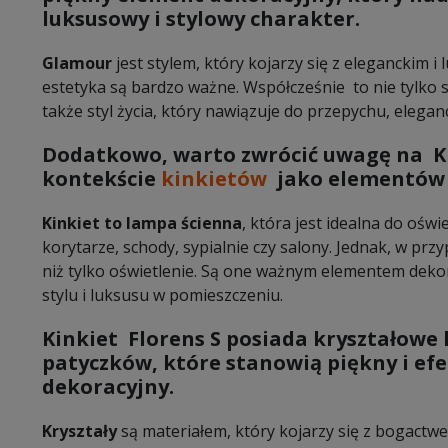
luksusowy i stylowy charakter.
Glamour
jest stylem, który kojarzy się z eleganckim i
estetyka są bardzo ważne. Współcześnie to nie tylko st
także styl życia, który nawiązuje do przepychu, elegan
Dodatkowo, warto zwrócić uwagę na
K
kontekście
kinkietów
jako elementów 
Kinkiet to lampa ścienna
, która jest idealna do oświ
korytarze, schody, sypialnie czy salony. Jednak, w pr
niż tylko oświetlenie. Są one ważnym elementem dek
stylu i luksusu w pomieszczeniu.
Kinkiet Florens S
posiada
kryształowe k
patyczków
, które stanowią piękny i e
dekoracyjny.
Kryształy
są materiałem, który kojarzy się z bogactwem 