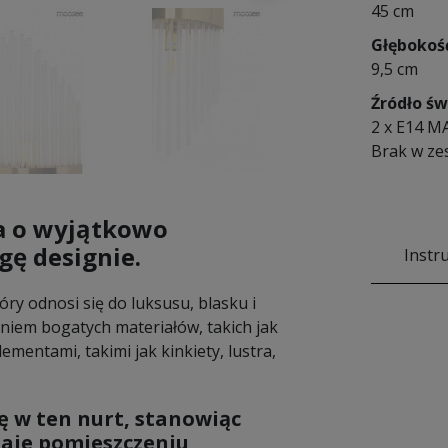
45 cm
Głębokoś
9,5 cm
Źródło św
2 x E14 M
Brak w ze
a
o wyjątkowo
gę designie.
Instr
óry odnosi się do luksusu, blasku i
aniem bogatych materiałów, takich jak
ementami, takimi jak kinkiety, lustra,
ę w ten nurt, stanowiąc
daje pomieszczeniu