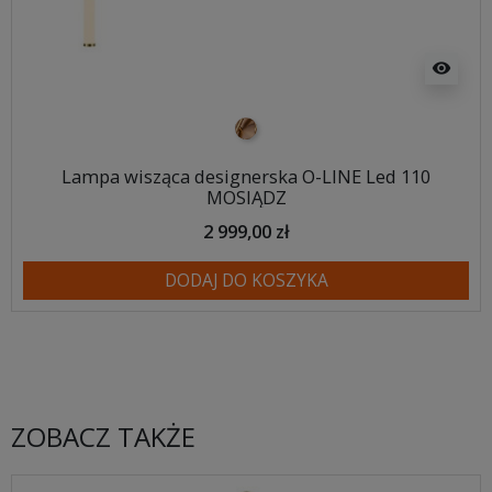
visibility
mosiądz
Lampa wisząca designerska O-LINE Led 110
MOSIĄDZ
2 999,00 zł
DODAJ DO KOSZYKA
ZOBACZ TAKŻE