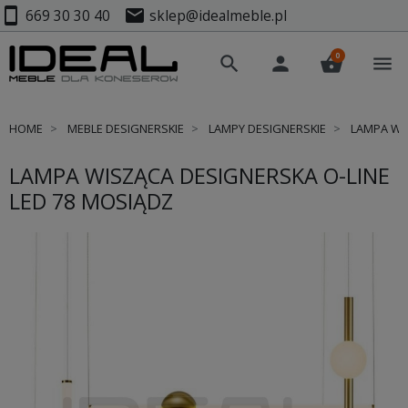
smartphone
mail
669 30 30 40
sklep@idealmeble.pl
0
search
person
shopping_basket
menu
HOME
MEBLE DESIGNERSKIE
LAMPY DESIGNERSKIE
LAMPA WIS
LAMPA WISZĄCA DESIGNERSKA O-LINE
LED 78 MOSIĄDZ