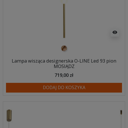
visibility
mosiądz
Lampa wisząca designerska O-LINE Led 93 pion
MOSIĄDZ
719,00 zł
DODAJ DO KOSZYKA