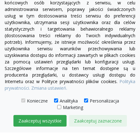
końcowych osób korzystających z serwisu, w celu
administrowania serwisem, poprawy jakości świadczonych
usług w tym dostosowania treści serwisu do preferencji
użytkownika, utrzymania sesji użytkownika oraz dla celów
statystycznych i targetowania behawioralnego reklamy
(dostosowania treści reklamy do Twoich indywidualnych
potrzeb). Informujemy, że istnieje możliwość określenia przez
Facebook
YouTube
Pinterest
Inst
użytkownika serwisu warunków przechowywania lub
uzyskiwania dostępu do informacji zawartych w plikach cookies
za pomocą ustawień przeglądarki lub konfiguracji usługi.
PRODUKTY

Szczegółowe informacje na ten temat dostępne są u
producenta przeglądarki, u dostawcy usługi dostępu do
Internetu oraz w Polityce prywatności plików cookies.
Polityka
INFORMACJE

prywatności.
Zmiana ustawień.
TWOJE KONTO

Konieczne
Analityka
Personalizacja
Marketing
KONTAKT

Zaakceptuj wszystkie
Zaakceptuj zaznaczone
© 2026 IDEAL MEBLE
ZARZĄDZAJ ZGODAMI