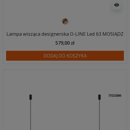
visibility
mosiądz
Lampa wisząca designerska O-LINE Led 63 MOSIĄDZ
579,00 zł
DODAJ DO KOSZYKA