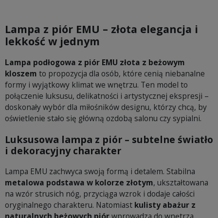
Lampa z piór EMU – złota elegancja i
lekkość w jednym
Lampa podłogowa z piór EMU złota z beżowym
kloszem
to propozycja dla osób, które cenią niebanalne
formy i wyjątkowy klimat we wnętrzu. Ten model to
połączenie luksusu, delikatności i artystycznej ekspresji –
doskonały wybór dla miłośników designu, którzy chcą, by
oświetlenie stało się główną ozdobą salonu czy sypialni.
Luksusowa lampa z piór – subtelne światło
i dekoracyjny charakter
Lampa EMU zachwyca swoją formą i detalem. Stabilna
metalowa podstawa w kolorze złotym
, ukształtowana
na wzór strusich nóg, przyciąga wzrok i dodaje całości
oryginalnego charakteru. Natomiast
kulisty abażur z
naturalnych beżowych piór
wprowadza do wnętrza