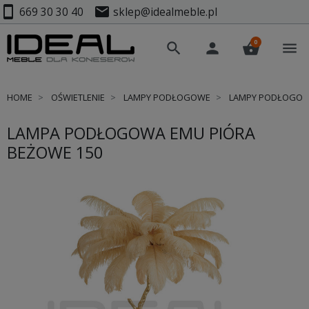
smartphone
mail
669 30 30 40
sklep@idealmeble.pl
0
search
person
shopping_basket
menu
HOME
OŚWIETLENIE
LAMPY PODŁOGOWE
LAMPY PODŁOGOW
LAMPA PODŁOGOWA EMU PIÓRA
BEŻOWE 150