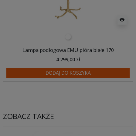
visibility
biały
Lampa podłogowa EMU pióra białe 170
4 299,00 zł
DODAJ DO KOSZYKA
ZOBACZ TAKŻE