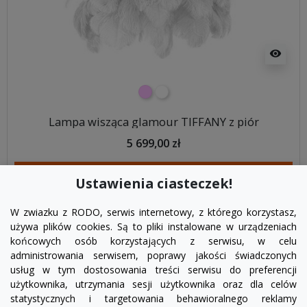
visibility
różowy
biały
Lampa wisząca glamour TIFFANY z piór
5 699,00 zł
DODAJ DO KOSZYKA
Ustawienia ciasteczek!
W zwiazku z RODO, serwis internetowy, z którego korzystasz,
używa plików cookies. Są to pliki instalowane w urządzeniach
końcowych osób korzystających z serwisu, w celu
administrowania serwisem, poprawy jakości świadczonych
usług w tym dostosowania treści serwisu do preferencji
użytkownika, utrzymania sesji użytkownika oraz dla celów
statystycznych i targetowania behawioralnego reklamy