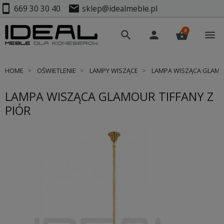
smartphone
mail
669 30 30 40
sklep@idealmeble.pl
0
search
person
shopping_basket
menu
HOME
OŚWIETLENIE
LAMPY WISZĄCE
LAMPA WISZĄCA GLAMOU
LAMPA WISZĄCA GLAMOUR TIFFANY Z
PIÓR