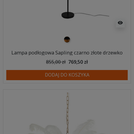
visibility
czarno złoty
Lampa podłogowa Sapling czarno złote drzewko
855,00 zł
769,50 zł
DODAJ DO KOSZYKA