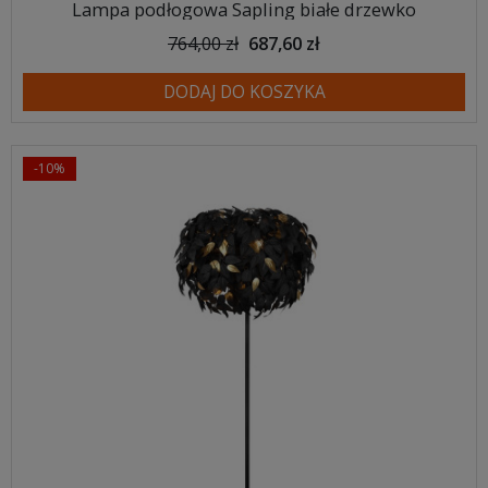
Lampa podłogowa Sapling białe drzewko
764,00 zł
687,60 zł
DODAJ DO KOSZYKA
-10%