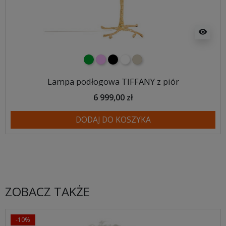
visibility
zielony
różowy
czarny
biały
beżowy
Lampa podłogowa TIFFANY z piór
6 999,00 zł
DODAJ DO KOSZYKA
ZOBACZ TAKŻE
-10%