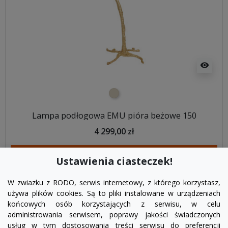
visibility
beżowy
Lampa podłogowa EMU pióra beżowe 150
4 299,00 zł
DODAJ DO KOSZYKA
Ustawienia ciasteczek!
W zwiazku z RODO, serwis internetowy, z którego korzystasz,
używa plików cookies. Są to pliki instalowane w urządzeniach
końcowych osób korzystających z serwisu, w celu
administrowania serwisem, poprawy jakości świadczonych
usług w tym dostosowania treści serwisu do preferencji