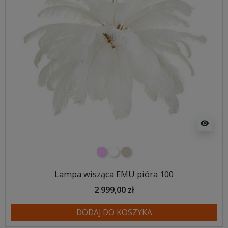
visibility
różowy
biały
beżowy
Lampa wisząca EMU pióra 100
2 999,00 zł
DODAJ DO KOSZYKA