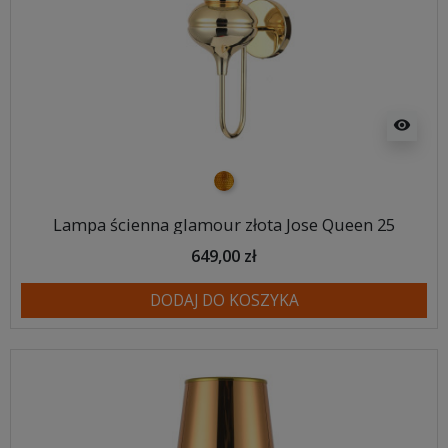
visibility
złoty
Lampa ścienna glamour złota Jose Queen 25
649,00 zł
DODAJ DO KOSZYKA