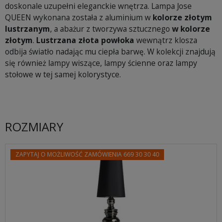
doskonale uzupełni eleganckie wnętrza. Lampa Jose
QUEEN wykonana została z aluminium w
kolorze złotym
lustrzanym
, a abażur z tworzywa sztucznego
w kolorze
złotym
.
Lustrzana złota powłoka
wewnątrz klosza
odbija światło nadając mu ciepła barwę. W kolekcji znajdują
się również lampy wiszące, lampy ścienne oraz lampy
stołowe w tej samej kolorystyce.
ROZMIARY
ZAPYTAJ O MOŻLIWOŚĆ ZAMÓWIENIA 669 30 30 40