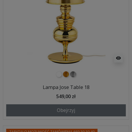
visibility
biały
złoty
srebrny
Lampa Jose Table 18
549,00 zł
Obejrzyj
ZAPYTAJ O MOŻLIWOŚĆ ZAMÓWIENIA 669 30 30 40