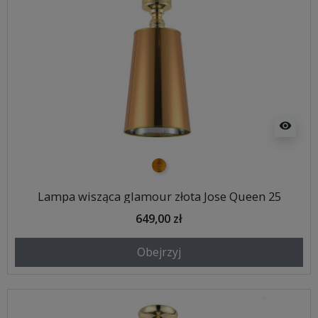
visibility
złoty
Lampa wisząca glamour złota Jose Queen 25
649,00 zł
Obejrzyj