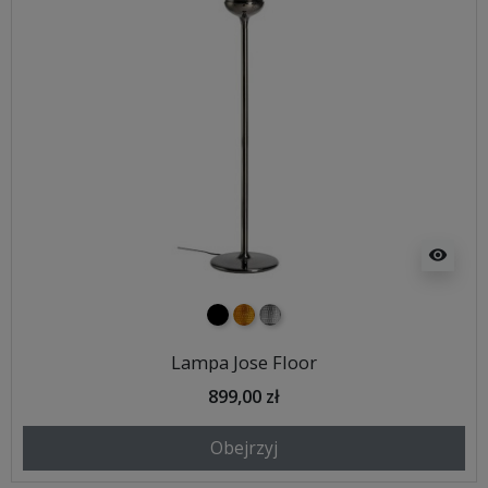
visibility
czarny
złoty
srebrny
Lampa Jose Floor
899,00 zł
Obejrzyj