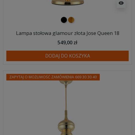
visibility
czarny
złoty
Lampa stołowa glamour złota Jose Queen 18
549,00 zł
DODAJ DO KOSZYKA
ZAPYTAJ O MOŻLIWOŚĆ ZAMÓWIENIA 669 30 30 40