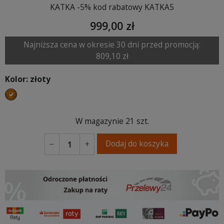
KATKA -5% kod rabatowy KATKA5
999,00 zł
Najniższa cena w okresie 30 dni przed promocją:
809,10 zł
Kolor: złoty
złoty
W magazynie
21 szt.
Dodaj do koszyka
−
+