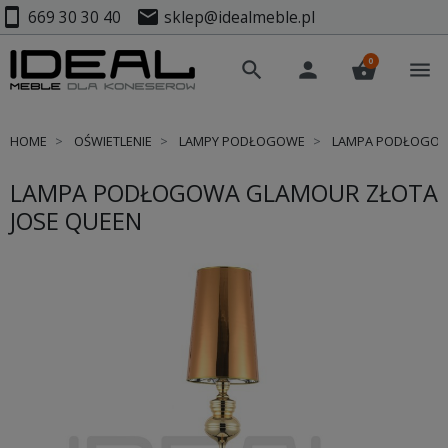
smartphone
mail
669 30 30 40
sklep@idealmeble.pl
0
search
person
shopping_basket
menu
HOME
OŚWIETLENIE
LAMPY PODŁOGOWE
LAMPA PODŁOGOWA
LAMPA PODŁOGOWA GLAMOUR ZŁOTA
JOSE QUEEN