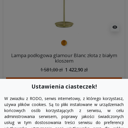
visibility
złoty
Lampa podłogowa glamour Blanc złota z białym
kloszem
1 581,00 zł
1 422,90 zł
DODAJ DO KOSZYKA
Ustawienia ciasteczek!
W zwiazku z RODO, serwis internetowy, z którego korzystasz,
używa plików cookies. Są to pliki instalowane w urządzeniach
końcowych osób korzystających z serwisu, w celu
administrowania serwisem, poprawy jakości świadczonych
usług w tym dostosowania treści serwisu do preferencji