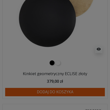
visibility
czarny
biały
Kinkiet geometryczny ECLISE złoty
379,00 zł
DODAJ DO KOSZYKA