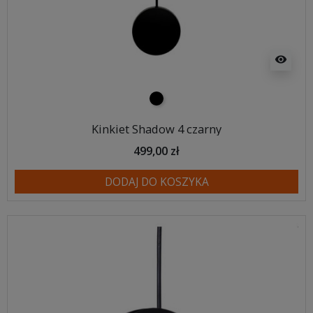
visibility
czarny
Kinkiet Shadow 4 czarny
499,00 zł
DODAJ DO KOSZYKA