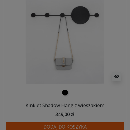
visibility
czarny
Kinkiet Shadow Hang z wieszakiem
349,00 zł
DODAJ DO KOSZYKA