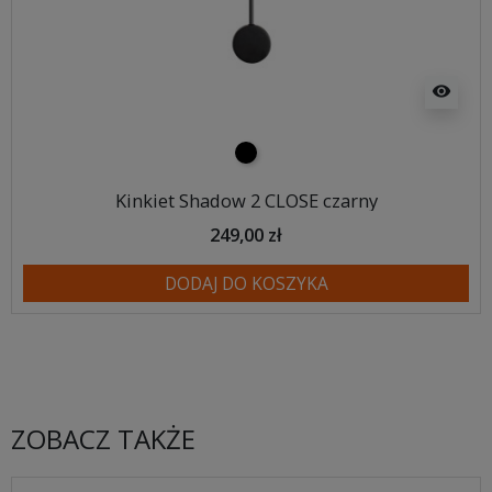
visibility
czarny
Kinkiet Shadow 2 CLOSE czarny
249,00 zł
DODAJ DO KOSZYKA
ZOBACZ TAKŻE