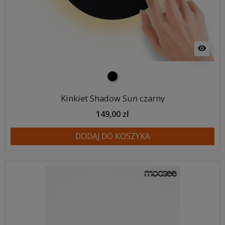
visibility
czarny
Kinkiet Shadow Sun czarny
149,00 zł
DODAJ DO KOSZYKA