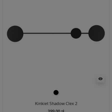
visibility
czarny
Kinkiet Shadow Clex 2
399,00 zł