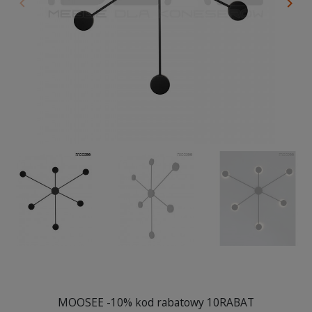
keyboard_arrow_left
keyboard_arrow_right
Poprzedni
Nas
MOOSEE -10% kod rabatowy 10RABAT