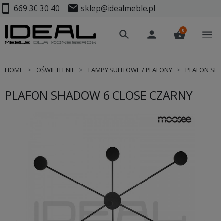
smartphone
mail
669 30 30 40
sklep@idealmeble.pl
0
search
person
shopping_basket
menu
HOME
OŚWIETLENIE
LAMPY SUFITOWE / PLAFONY
PLAFON SH
PLAFON SHADOW 6 CLOSE CZARNY