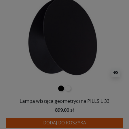
visibility
czarny
biały
Lampa wisząca geometryczna PILLS L 33
899,00 zł
DODAJ DO KOSZYKA