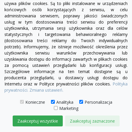
używa plików cookies. Są to pliki instalowane w urządzeniach
końcowych osób korzystających z serwisu, w celu
administrowania serwisem, poprawy jakości świadczonych
usług w tym dostosowania treści serwisu do preferencji
użytkownika, utrzymania sesji użytkownika oraz dla celów
statystycznych i targetowania behawioralnego reklamy
(dostosowania treści reklamy do Twoich indywidualnych
potrzeb). Informujemy, że istnieje możliwość określenia przez
użytkownika serwisu warunków przechowywania lub
uzyskiwania dostępu do informacji zawartych w plikach cookies
za pomocą ustawień przeglądarki lub konfiguracji usługi.
Szczegółowe informacje na ten temat dostępne są u
producenta przeglądarki, u dostawcy usługi dostępu do
Internetu oraz w Polityce prywatności plików cookies.
Polityka
visibility
prywatności.
Zmiana ustawień.
Konieczne
Analityka
Personalizacja
biały
Marketing
Lampa sufitowa / plafon CLOUD 3
Zaakceptuj wszystkie
Zaakceptuj zaznaczone
1 099,00 zł