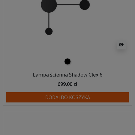
visibility
czarny
Lampa ścienna Shadow Clex 6
699,00 zł
DODAJ DO KOSZYKA