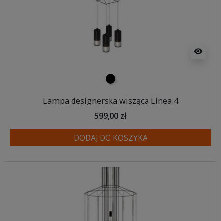
visibility
czarny
Lampa designerska wisząca Linea 4
599,00 zł
DODAJ DO KOSZYKA