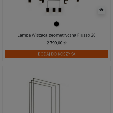
visibility
czarny
Lampa Wisząca geometryczna Flusso 20
2 799,00 zł
DODAJ DO KOSZYKA