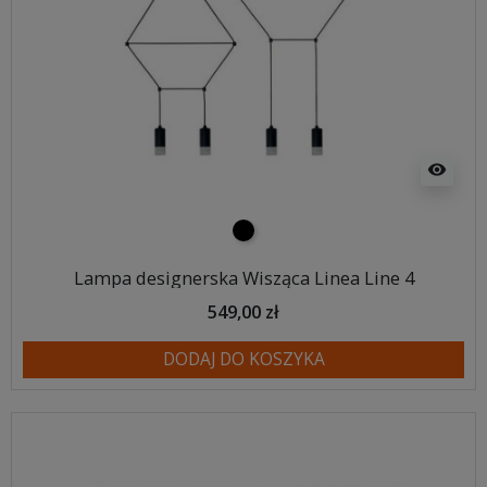
visibility
czarny
Lampa designerska Wisząca Linea Line 4
549,00 zł
DODAJ DO KOSZYKA