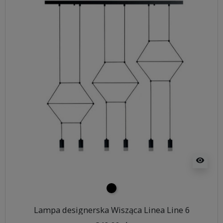
visibility
czarny
Lampa designerska Wisząca Linea Line 6