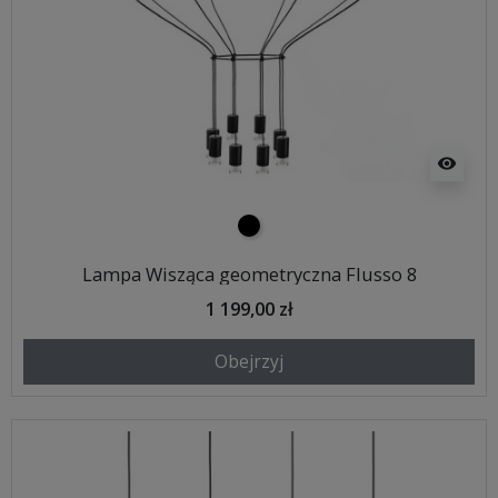
visibility
czarny
Lampa Wisząca geometryczna Flusso 8
1 199,00 zł
Obejrzyj