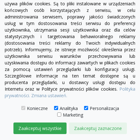
używa plików cookies. Są to pliki instalowane w urządzeniach
końcowych osób korzystających z serwisu, w celu
administrowania serwisem, poprawy jakości świadczonych
usług w tym dostosowania treści serwisu do preferencji
użytkownika, utrzymania sesji użytkownika oraz dla celów
statystycznych i targetowania behawioralnego reklamy
(dostosowania treści reklamy do Twoich indywidualnych
potrzeb). Informujemy, że istnieje możliwość określenia przez
użytkownika serwisu warunków przechowywania lub
uzyskiwania dostępu do informacji zawartych w plikach cookies
za pomocą ustawień przeglądarki lub konfiguracji usługi.
Szczegółowe informacje na ten temat dostępne są u
visibility
producenta przeglądarki, u dostawcy usługi dostępu do
Internetu oraz w Polityce prywatności plików cookies.
Polityka
prywatności.
Zmiana ustawień.
czarny
Konieczne
Analityka
Personalizacja
Lampa designerska wisząca linea 43 XL 150
Marketing
14 999,00 zł
Zaakceptuj wszystkie
Zaakceptuj zaznaczone
DODAJ DO KOSZYKA