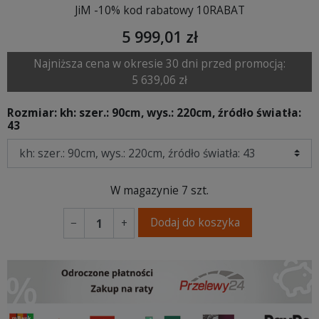
JiM -10% kod rabatowy 10RABAT
5 999,01 zł
Najniższa cena w okresie 30 dni przed promocją:
5 639,06 zł
Rozmiar: kh: szer.: 90cm, wys.: 220cm, źródło światła:
43
W magazynie
7 szt.
Dodaj do koszyka
−
+