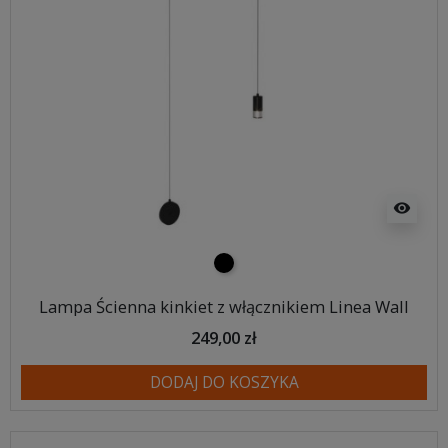
visibility
czarny
Lampa Ścienna kinkiet z włącznikiem Linea Wall
249,00 zł
DODAJ DO KOSZYKA