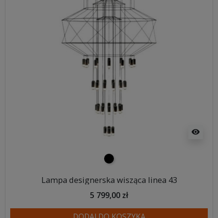
visibility
czarny
Lampa designerska wisząca linea 43
5 799,00 zł
DODAJ DO KOSZYKA