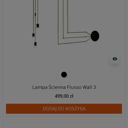
visibility
czarny
Lampa Ścienna Flusso Wall 3
499,00 zł
DODAJ DO KOSZYKA