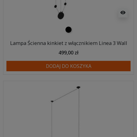
visibility
czarny
Lampa Ścienna kinkiet z włącznikiem Linea 3 Wall
499,00 zł
DODAJ DO KOSZYKA