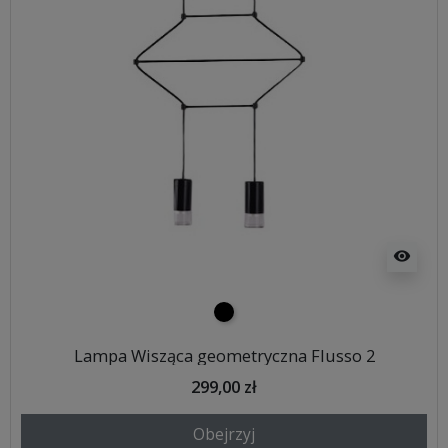
visibility
czarny
Lampa Wisząca geometryczna Flusso 2
299,00 zł
Obejrzyj