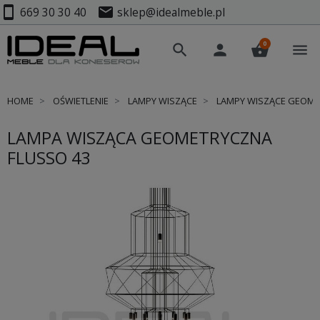
smartphone
mail
669 30 30 40
sklep@idealmeble.pl
0
search
person
shopping_basket
menu
HOME
OŚWIETLENIE
LAMPY WISZĄCE
LAMPY WISZĄCE GEOM
LAMPA WISZĄCA GEOMETRYCZNA
FLUSSO 43