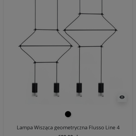
visibility
czarny
Lampa Wisząca geometryczna Flusso Line 4