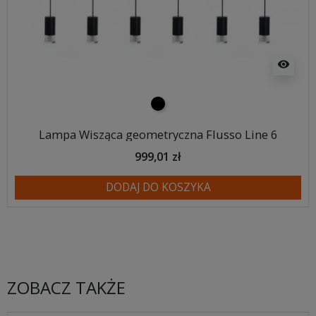
visibility
czarny
Lampa Wisząca geometryczna Flusso Line 6
999,01 zł
DODAJ DO KOSZYKA
ZOBACZ TAKŻE