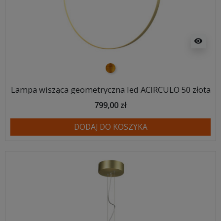
visibility
złoty
Lampa wisząca geometryczna led ACIRCULO 50 złota
799,00 zł
DODAJ DO KOSZYKA