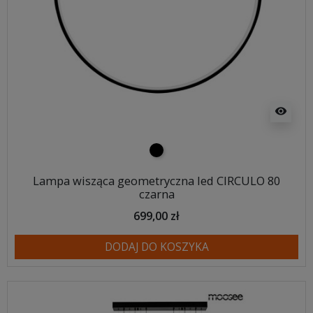
visibility
czarny
Lampa wisząca geometryczna led CIRCULO 80
czarna
699,00 zł
DODAJ DO KOSZYKA