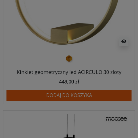
visibility
złoty
Kinkiet geometryczny led ACIRCULO 30 złoty
449,00 zł
DODAJ DO KOSZYKA