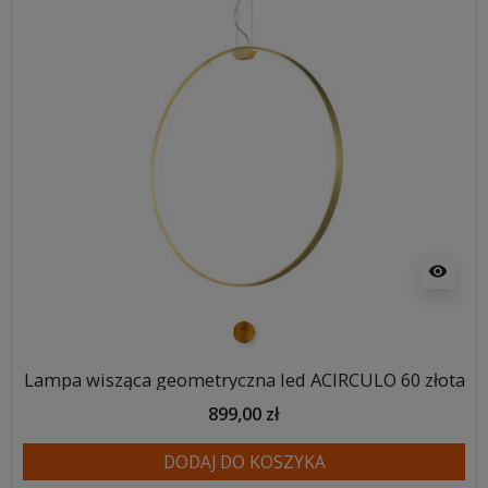
visibility
złoty
Lampa wisząca geometryczna led ACIRCULO 60 złota
899,00 zł
DODAJ DO KOSZYKA