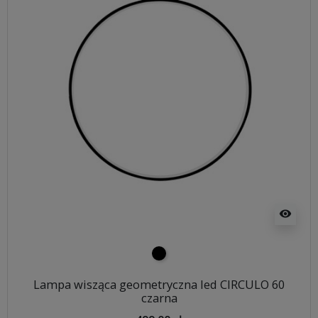
visibility
czarny
Lampa wisząca geometryczna led CIRCULO 60
czarna