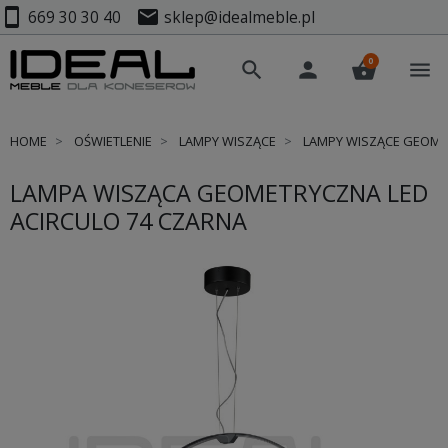
smartphone
mail
669 30 30 40
sklep@idealmeble.pl
0
search
person
shopping_basket
menu
HOME
OŚWIETLENIE
LAMPY WISZĄCE
LAMPY WISZĄCE GEOM
LAMPA WISZĄCA GEOMETRYCZNA LED
ACIRCULO 74 CZARNA