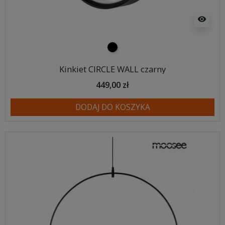
visibility
czarny
Kinkiet CIRCLE WALL czarny
449,00 zł
DODAJ DO KOSZYKA