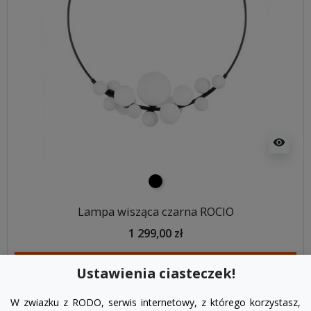
visibility
czarny
Lampa wisząca czarna ROCIO
1 299,00 zł
DODAJ DO KOSZYKA
Ustawienia ciasteczek!
W zwiazku z RODO, serwis internetowy, z którego korzystasz,