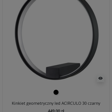
visibility
czarny
Kinkiet geometryczny led ACIRCULO 30 czarny
449,00 zł