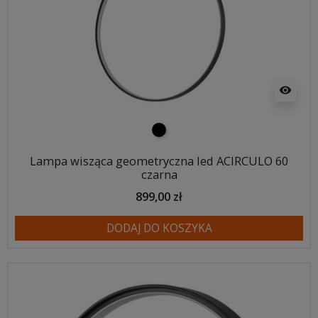
visibility
czarny
Lampa wisząca geometryczna led ACIRCULO 60
czarna
899,00 zł
DODAJ DO KOSZYKA