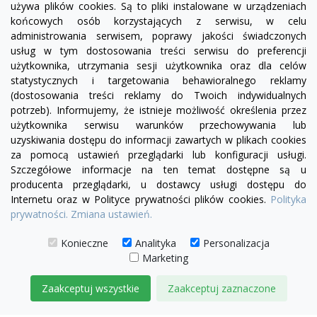
używa plików cookies. Są to pliki instalowane w urządzeniach
końcowych osób korzystających z serwisu, w celu
administrowania serwisem, poprawy jakości świadczonych
usług w tym dostosowania treści serwisu do preferencji
użytkownika, utrzymania sesji użytkownika oraz dla celów
statystycznych i targetowania behawioralnego reklamy
(dostosowania treści reklamy do Twoich indywidualnych
potrzeb). Informujemy, że istnieje możliwość określenia przez
Facebook
YouTube
Pinterest
Inst
użytkownika serwisu warunków przechowywania lub
uzyskiwania dostępu do informacji zawartych w plikach cookies
za pomocą ustawień przeglądarki lub konfiguracji usługi.
PRODUKTY

Szczegółowe informacje na ten temat dostępne są u
producenta przeglądarki, u dostawcy usługi dostępu do
Internetu oraz w Polityce prywatności plików cookies.
Polityka
INFORMACJE

prywatności.
Zmiana ustawień.
TWOJE KONTO

Konieczne
Analityka
Personalizacja
Marketing
KONTAKT

Zaakceptuj wszystkie
Zaakceptuj zaznaczone