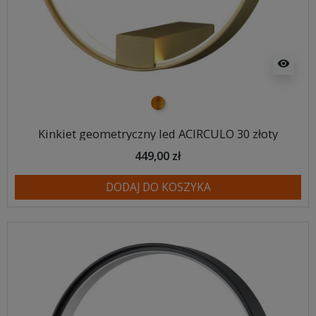
visibility
złoty
Kinkiet geometryczny led ACIRCULO 30 złoty
449,00 zł
DODAJ DO KOSZYKA