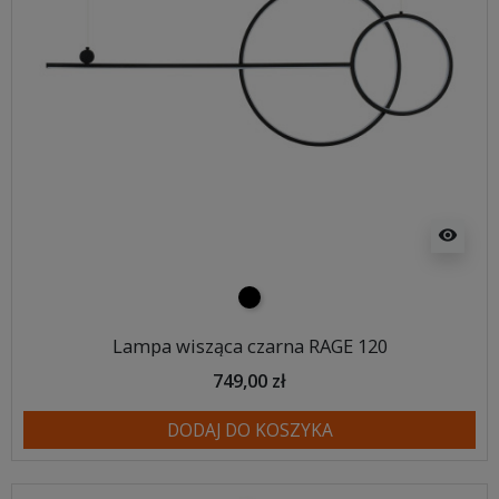
visibility
czarny
Lampa wisząca czarna RAGE 120
749,00 zł
DODAJ DO KOSZYKA