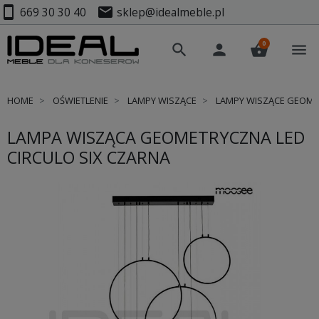
smartphone
mail
669 30 30 40
sklep@idealmeble.pl
0
search
person
shopping_basket
menu
HOME
OŚWIETLENIE
LAMPY WISZĄCE
LAMPY WISZĄCE GEOM
LAMPA WISZĄCA GEOMETRYCZNA LED
CIRCULO SIX CZARNA