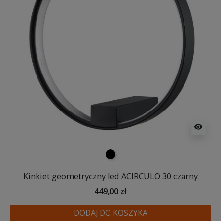
visibility
czarny
Kinkiet geometryczny led ACIRCULO 30 czarny
449,00 zł
DODAJ DO KOSZYKA