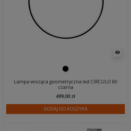
visibility
czarny
Lampa wisząca geometryczna led CIRCULO 60
czarna
499,00 zł
DODAJ DO KOSZYKA