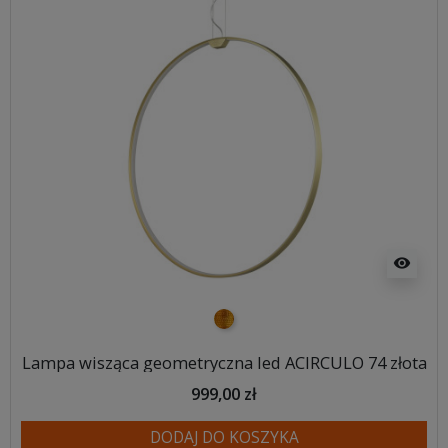
visibility
złoty
Lampa wisząca geometryczna led ACIRCULO 74 złota
999,00 zł
DODAJ DO KOSZYKA