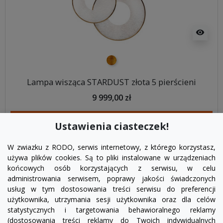
visibility
złoty
Lampa wisząca STARDUST złota 5 pierścieni
9 999,00 zł
DODAJ DO KOSZYKA
Ustawienia ciasteczek!
W zwiazku z RODO, serwis internetowy, z którego korzystasz,
używa plików cookies. Są to pliki instalowane w urządzeniach
końcowych osób korzystających z serwisu, w celu
administrowania serwisem, poprawy jakości świadczonych
usług w tym dostosowania treści serwisu do preferencji
użytkownika, utrzymania sesji użytkownika oraz dla celów
statystycznych i targetowania behawioralnego reklamy
(dostosowania treści reklamy do Twoich indywidualnych