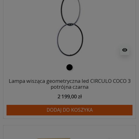
visibility
czarny
Lampa wisząca geometryczna led CIRCULO COCO 3
potrójna czarna
2 199,00 zł
DODAJ DO KOSZYKA