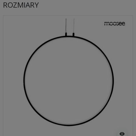
ROZMIARY
visibility