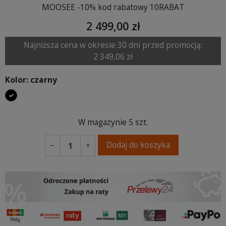
MOOSEE -10% kod rabatowy 10RABAT
2 499,00 zł
Najniższa cena w okresie 30 dni przed promocją:
2 349,06 zł
Kolor: czarny
czarny
W magazynie
5 szt.
Dodaj do koszyka
−
+