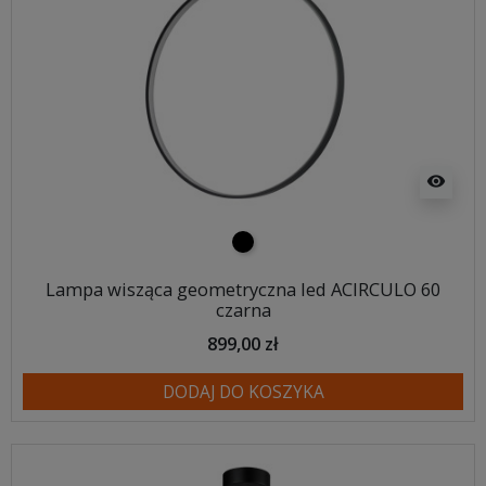
visibility
czarny
Lampa wisząca geometryczna led ACIRCULO 60
czarna
899,00 zł
DODAJ DO KOSZYKA