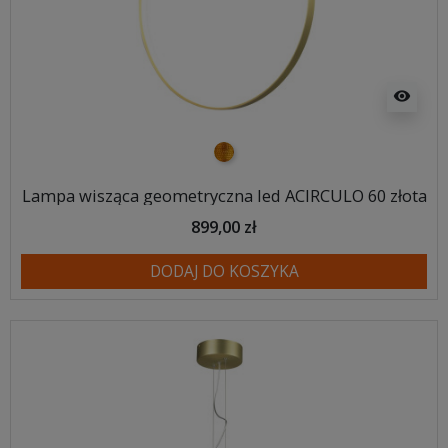
visibility
złoty
Lampa wisząca geometryczna led ACIRCULO 60 złota
899,00 zł
DODAJ DO KOSZYKA