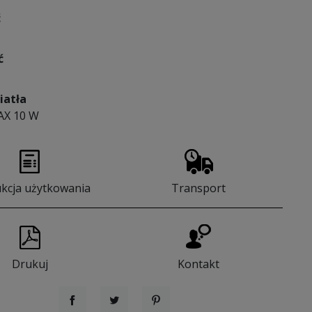
ć
ć
iatła
AX 10 W
ukcja użytkowania
Transport
Drukuj
Kontakt