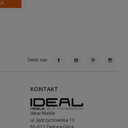
KA
Śledź nas
Facebook
YouTube
Pinterest
Instagr
KONTAKT
Ideal Meble
ul. Jędrzychowska 13
65-012
Zielona Góra