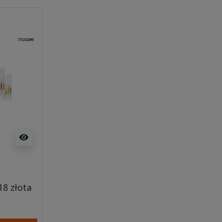
visibility
8 złota