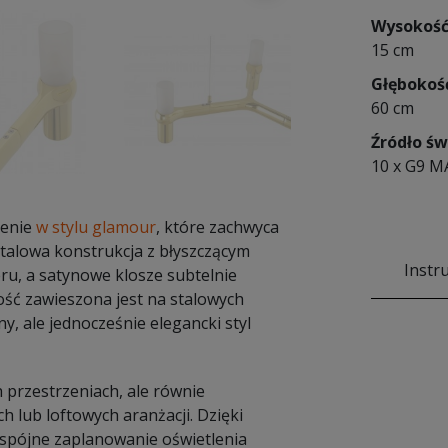
Wysokoś
15 cm
Głębokoś
60 cm
Źródło św
10 x G9 M
lenie
w stylu glamour
, które zachwyca
talowa konstrukcja z błyszczącym
Instr
u, a satynowe klosze subtelnie
ość zawieszona jest na stalowych
ny, ale jednocześnie elegancki styl
przestrzeniach, ale równie
h lub loftowych aranżacji. Dzięki
 spójne zaplanowanie oświetlenia