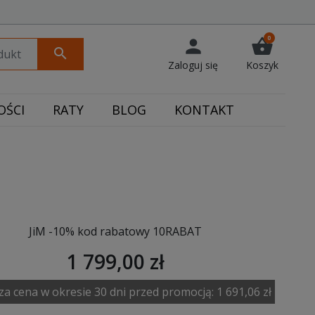
0
person
shopping_basket
search
Zaloguj się
Koszyk
ŚCI
RATY
BLOG
KONTAKT
JiM -10% kod rabatowy 10RABAT
1 799,00 zł
za cena w okresie 30 dni przed promocją:
1 691,06 zł