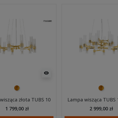
visibility
złoty
złoty
wisząca złota TUBS 10
Lampa wisząca TUBS 1
1 799,00 zł
2 999,00 zł