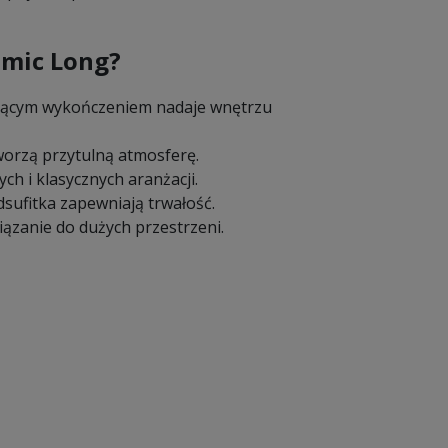
omic Long?
czącym wykończeniem nadaje wnętrzu
worzą przytulną atmosferę.
h i klasycznych aranżacji.
dsufitka zapewniają trwałość.
ązanie do dużych przestrzeni.