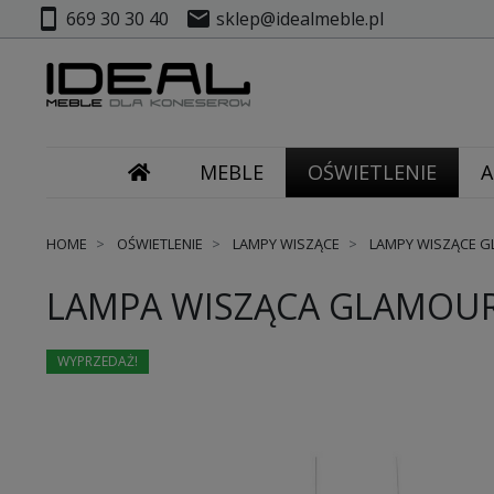
smartphone
mail
669 30 30 40
sklep@idealmeble.pl
MEBLE
OŚWIETLENIE
A
HOME
OŚWIETLENIE
LAMPY WISZĄCE
LAMPY WISZĄCE 
LAMPA WISZĄCA GLAMOUR
WYPRZEDAŻ!