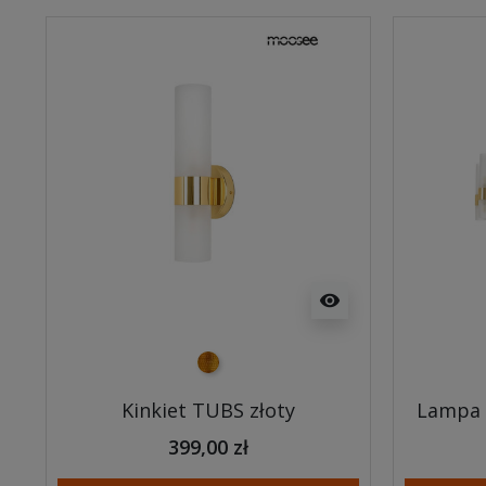
visibility
złoty
Kinkiet TUBS złoty
Lampa 
399,00 zł