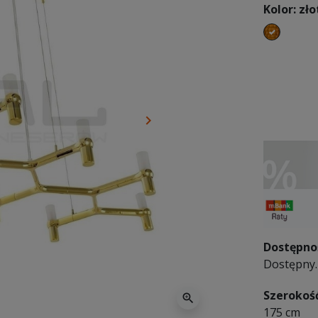
Kolor: zło
złoty
keyboard_arrow_right
Następny
Dostępno
Dostępny. 
Szerokoś
zoom_in
175 cm