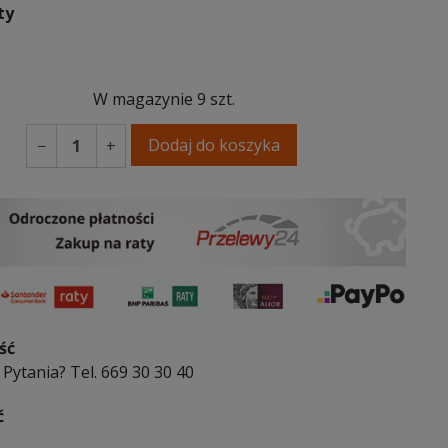
ty
W magazynie
9 szt.
Dodaj do koszyka
−
+
ść
Pytania? Tel. 669 30 30 40
ć