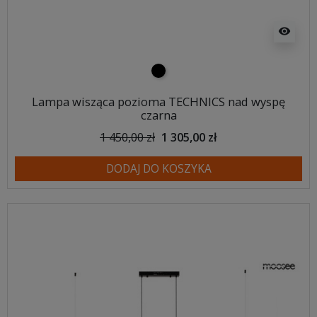
visibility
czarny
Lampa wisząca pozioma TECHNICS nad wyspę
czarna
1 450,00 zł
1 305,00 zł
DODAJ DO KOSZYKA