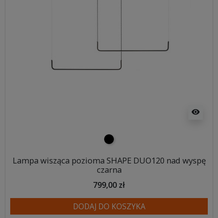
visibility
czarny
Lampa wisząca pozioma SHAPE DUO120 nad wyspę
czarna
799,00 zł
DODAJ DO KOSZYKA