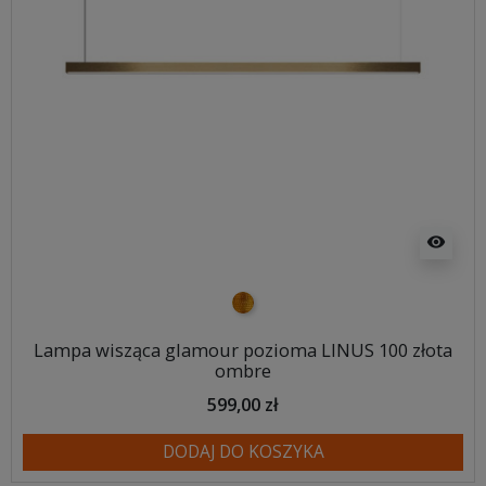
visibility
złoty
Lampa wisząca glamour pozioma LINUS 100 złota
ombre
599,00 zł
DODAJ DO KOSZYKA