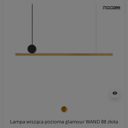
visibility
złoty
Lampa wisząca pozioma glamour WAND 88 złota