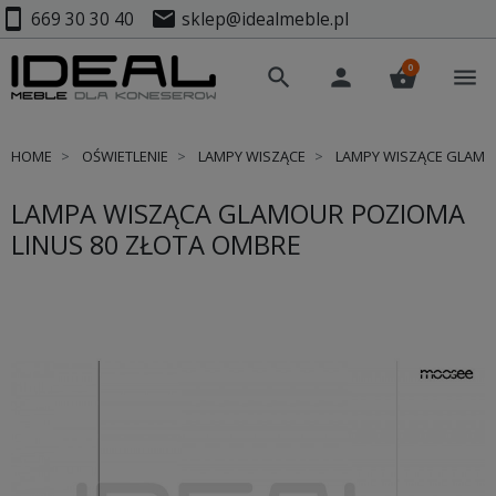
smartphone
mail
669 30 30 40
sklep@idealmeble.pl
0
search
person
shopping_basket
menu
HOME
OŚWIETLENIE
LAMPY WISZĄCE
LAMPY WISZĄCE GLAM
LAMPA WISZĄCA GLAMOUR POZIOMA
LINUS 80 ZŁOTA OMBRE