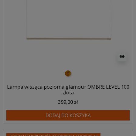
visibility
złoty
Lampa wisząca pozioma glamour OMBRE LEVEL 100
złota
399,00 zł
DODAJ DO KOSZYKA