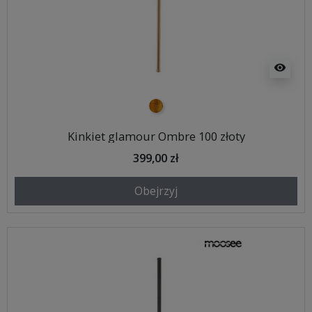
visibility
złoty
Kinkiet glamour Ombre 100 złoty
399,00 zł
Obejrzyj