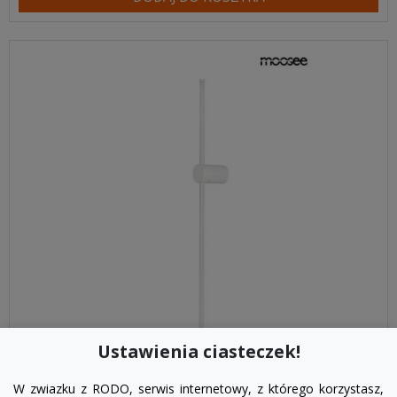
Ustawienia ciasteczek!
visibility
W zwiazku z RODO, serwis internetowy, z którego korzystasz,