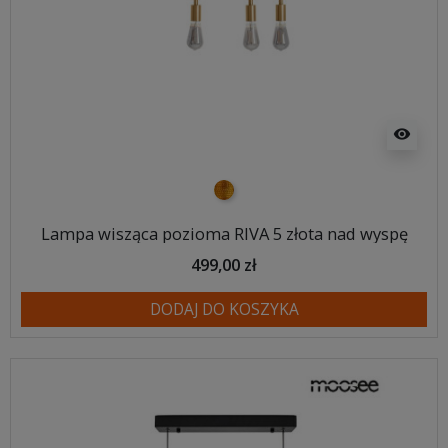
visibility
złoty
Lampa wisząca pozioma RIVA 5 złota nad wyspę
499,00 zł
DODAJ DO KOSZYKA