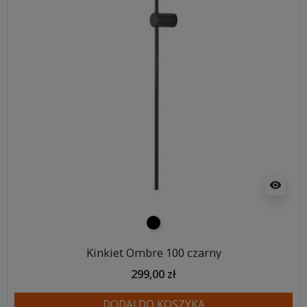
visibility
czarny
Kinkiet Ombre 100 czarny
299,00 zł
DODAJ DO KOSZYKA