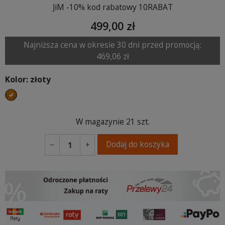
JiM -10% kod rabatowy 10RABAT
499,00 zł
Najniższa cena w okresie 30 dni przed promocją:
469,06 zł
Kolor: złoty
złoty
W magazynie
21 szt.
Dodaj do koszyka
−
+