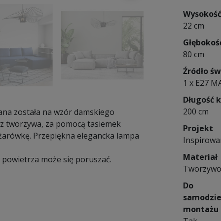
Wysokoś
22 cm
Głębokoś
80 cm
Źródło św
1 x E27 M
Długość 
200 cm
ana została na wzór damskiego
j z tworzywa, za pomocą tasiemek
Projekt
żarówkę. Przepiękna elegancka lampa
Inspirowa
Materiał
 powietrza może się poruszać.
Tworzywo
Do
samodzie
montażu