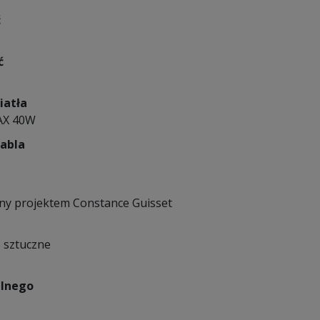
ć
ć
iatła
AX 40W
kabla
ny projektem Constance Guisset
 sztuczne
lnego