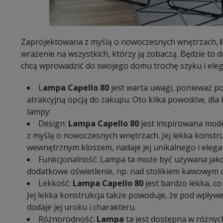
Zaprojektowana z myślą o nowoczesnych wnętrzach,
wrażenie na wszystkich, którzy ją zobaczą. Będzie to 
chcą wprowadzić do swojego domu trochę szyku i elega
L
ampa Capello 80
jest warta uwagi, ponieważ pos
atrakcyjną opcją do zakupu. Oto kilka powodów, dla
lampy:
Design:
Lampa Capello 80
jest inspirowana mode
z myślą o nowoczesnych wnętrzach. Jej lekka konstru
wewnętrznym kloszem, nadaje jej unikalnego i elega
Funkcjonalność: Lampa ta może być używana jako 
dodatkowe oświetlenie, np. nad stolikiem kawowym 
Lekkość:
Lampa Capello 80
jest bardzo lekka, co
Jej lekka konstrukcja także powoduje, że pod wpływ
dodaje jej uroku i charakteru.
Różnorodność:
Lampa
ta jest dostępna w różnyc