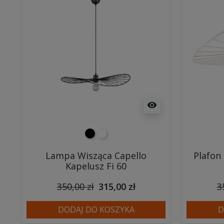
visibility
czarny
biały
Lampa Wisząca Capello
Plafon 
Kapelusz Fi 60
350,00 zł
315,00 zł
3
DODAJ DO KOSZYKA
D