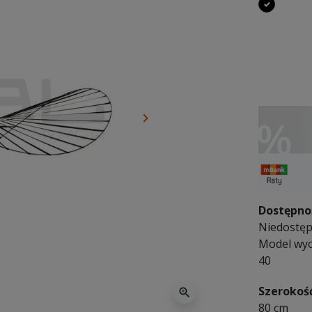
czarny
keyboard_arrow_right
Następny
Dostępno
Niedostępn
Model wyc
40
Szerokoś
zoom_in
80 cm