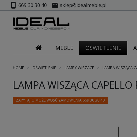
smartphone
mail
669 30 30 40
sklep@idealmeble.pl
MEBLE
OŚWIETLENIE
A
HOME
OŚWIETLENIE
LAMPY WISZĄCE
LAMPA WISZĄCA CA
LAMPA WISZĄCA CAPELLO F
ZAPYTAJ O MOŻLIWOŚĆ ZAMÓWIENIA 669 30 30 40