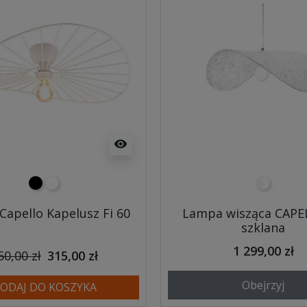
visibility
czarny
biały
przezrocz
Capello Kapelusz Fi 60
Lampa wisząca CAPE
szklana
1 299,00 zł
50,00 zł
315,00 zł
Obejrzyj
ODAJ DO KOSZYKA