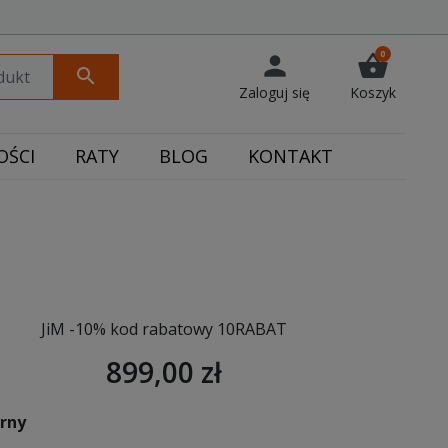
0
person
shopping_basket
search
Zaloguj się
Koszyk
ŚCI
RATY
BLOG
KONTAKT
JiM -10% kod rabatowy 10RABAT
899,00 zł
arny