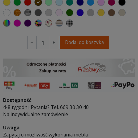
żółty
zielony
czerwony
czekoladowy
miętowy
błękitny
turkusowy
granatowy
niebieski
różowy
malinowy
czarn
biały
złoty
srebrny
ciemno szary
jasnoszary
jasny róż
butelkowa zieleń
ciemno niebieski
szary
musztardowy
brązowy
beżo
wybór koloru
fuksja
fioletowy
Patchwork
Kwiatowy
Paski
Kratka
Dodaj do koszyka
−
+
Dostępność
4-8 tygodni. Pytania? Tel. 669 30 30 40
Na indywidualne zamówienie
Uwaga
Zapytaj o możliwość wykonania mebla