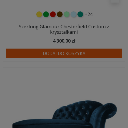
+24
żółty
zielony
czerwony
czekoladowy
miętowy
błękitny
turkusowy
Szezlong Glamour Chesterfield Custom z
kryształkami
4 300,00 zł
DODAJ DO KOSZYKA