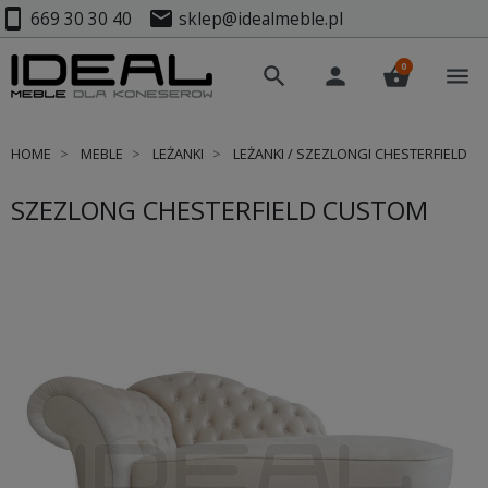
smartphone
mail
669 30 30 40
sklep@idealmeble.pl
0
search
person
shopping_basket
menu
HOME
MEBLE
LEŻANKI
LEŻANKI / SZEZLONGI CHESTERFIELD
SZEZLONG CHESTERFIELD CUSTOM