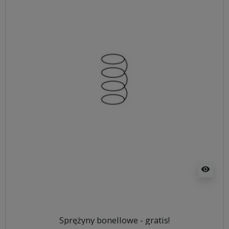
visibility
Sprężyny bonellowe - gratis!