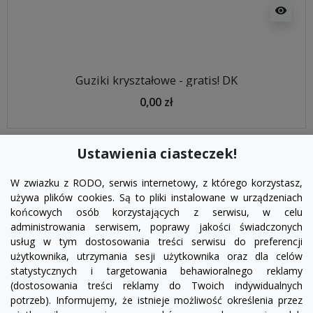
visibility
Guziki kryształowe - gratis! DK
0,00 zł
Ustawienia ciasteczek!
W zwiazku z RODO, serwis internetowy, z którego korzystasz,
używa plików cookies. Są to pliki instalowane w urządzeniach
końcowych osób korzystających z serwisu, w celu
administrowania serwisem, poprawy jakości świadczonych
usług w tym dostosowania treści serwisu do preferencji
użytkownika, utrzymania sesji użytkownika oraz dla celów
statystycznych i targetowania behawioralnego reklamy
(dostosowania treści reklamy do Twoich indywidualnych
potrzeb). Informujemy, że istnieje możliwość określenia przez
Facebook
YouTube
Pinterest
Inst