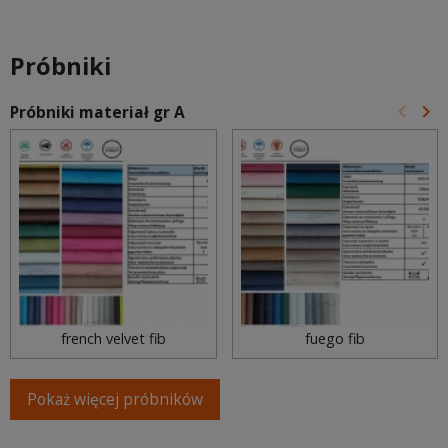
Próbniki
keyboard_arrow_left
keyboard_arrow_right
Próbniki materiał gr A
Poprz
Na
french velvet fib
fuego fib
Pokaż więcej próbników