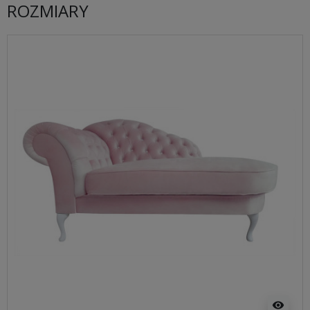
ROZMIARY
visibility