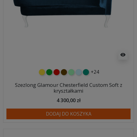
visibility
+24
żółty
zielony
czerwony
czekoladowy
miętowy
błękitny
turkusowy
Szezlong Glamour Chesterfield Custom Soft z
kryształkami
4 300,00 zł
DODAJ DO KOSZYKA