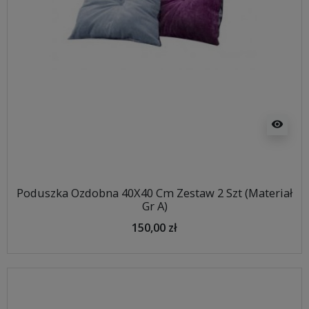
visibility
Poduszka Ozdobna 40X40 Cm Zestaw 2 Szt (Materiał
Gr A)
150,00 zł