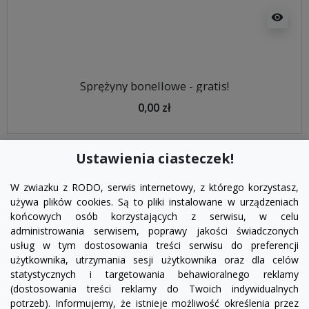
visibility
Sprężyny bonellowe - gratis!
0,00 zł
Ustawienia ciasteczek!
W zwiazku z RODO, serwis internetowy, z którego korzystasz,
używa plików cookies. Są to pliki instalowane w urządzeniach
końcowych osób korzystających z serwisu, w celu
administrowania serwisem, poprawy jakości świadczonych
usług w tym dostosowania treści serwisu do preferencji
użytkownika, utrzymania sesji użytkownika oraz dla celów
statystycznych i targetowania behawioralnego reklamy
(dostosowania treści reklamy do Twoich indywidualnych
potrzeb). Informujemy, że istnieje możliwość określenia przez
Facebook
YouTube
Pinterest
Inst