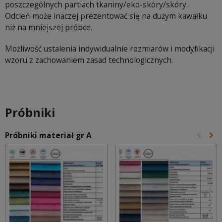
poszczególnych partiach tkaniny/eko-skóry/skóry.
Odcień może inaczej prezentować się na dużym kawałku
niż na mniejszej próbce.
Możliwość ustalenia indywidualnie rozmiarów i modyfikacji
wzoru z zachowaniem zasad technologicznych.
Próbniki
keyboard_arrow_left
keyboard_arrow_right
Próbniki materiał gr A
Poprz
Na