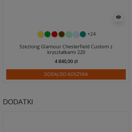
visibility
+24
żółty
zielony
czerwony
czekoladowy
miętowy
błękitny
turkusowy
Szezlong Glamour Chesterfield Custom z
kryształkami 220
4 840,00 zł
DODAJ DO KOSZYKA
DODATKI