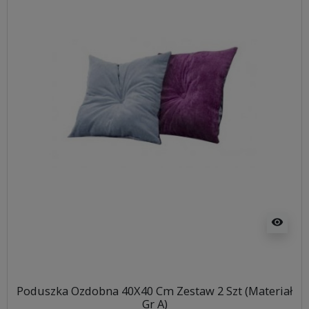
visibility
Poduszka Ozdobna 40X40 Cm Zestaw 2 Szt (Materiał
Gr A)