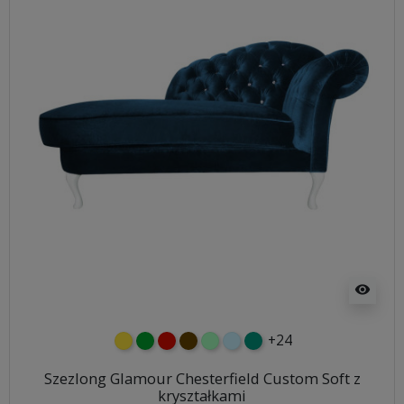
visibility
+24
żółty
zielony
czerwony
czekoladowy
miętowy
błękitny
turkusowy
Szezlong Glamour Chesterfield Custom Soft z
kryształkami