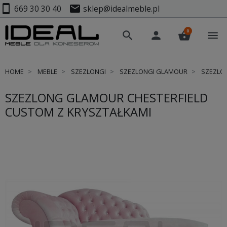
smartphone
mail
669 30 30 40
sklep@idealmeble.pl
0
search
person
shopping_basket
menu
HOME
MEBLE
SZEZLONGI
SZEZLONGI GLAMOUR
SZEZLON
SZEZLONG GLAMOUR CHESTERFIELD
CUSTOM Z KRYSZTAŁKAMI