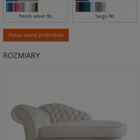
french velvet fib
fuego fib
Pokaż więcej próbników
ROZMIARY