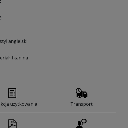
ć
ć
styl angielski
eriał, tkanina
ukcja użytkowania
Transport