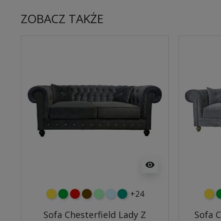
ZOBACZ TAKŻE
visibility
+24
żółty
zielony
czerwony
czekoladowy
miętowy
błękitny
turkusowy
żółt
z
Sofa Chesterfield Lady Z
Sofa C