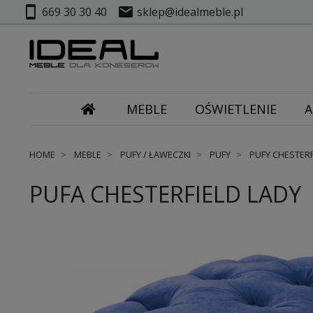
smartphone
mail
669 30 30 40
sklep@idealmeble.pl
MEBLE
OŚWIETLENIE
A
HOME
MEBLE
PUFY / ŁAWECZKI
PUFY
PUFY CHESTERF
PUFA CHESTERFIELD LADY