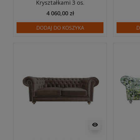
Kryształkami 3 os.
4 060,00 zł
DODAJ DO KOSZYKA
D
visibility