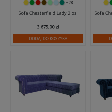
+28
żółty
zielony
czerwony
czekoladowy
miętowy
błękitny
turkusowy
żółt
z
Sofa Chesterfield Lady 2 os.
Sofa Che
3 675,00 zł
DODAJ DO KOSZYKA
D