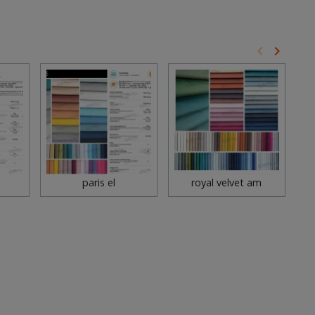
keyboard_arrow_left
keyboard_arrow_right
Poprzedni
Następ
paris el
royal velvet am