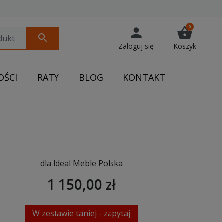
0
person
shopping_basket
search
Zaloguj się
Koszyk
ŚCI
RATY
BLOG
KONTAKT
dla Ideal Meble Polska
1 150,00 zł
W zestawie taniej - zapytaj