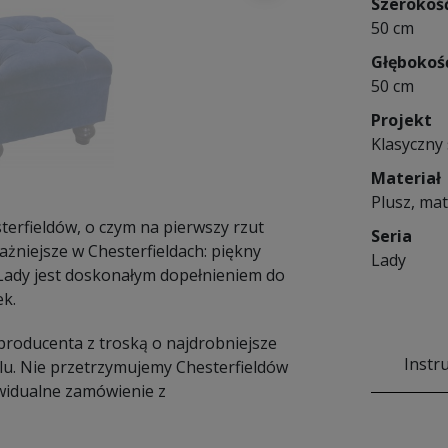
Szerokoś
50 cm
Głębokoś
50 cm
Projekt
Klasyczny 
Materiał
Plusz, mat
erfieldów, o czym na pierwszy rzut
Seria
ażniejsze w Chesterfieldach: piękny
Lady
d Lady jest doskonałym dopełnieniem do
ek.
 producenta z troską o najdrobniejsze
Instr
lu. Nie przetrzymujemy Chesterfieldów
widualne zamówienie z