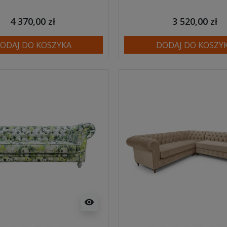
4 370,00 zł
3 520,00 zł
ODAJ DO KOSZYKA
DODAJ DO KOSZY
visibility