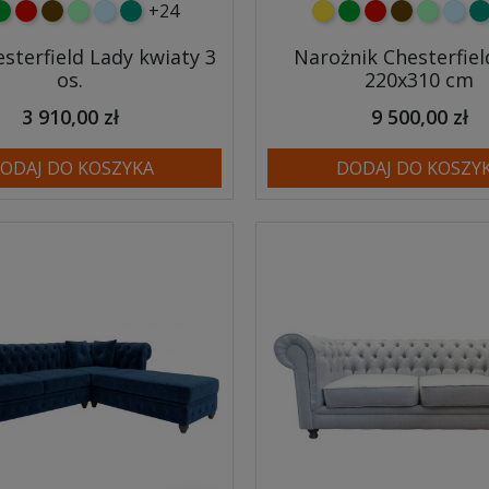
+24
y
ielony
czerwony
czekoladowy
miętowy
błękitny
turkusowy
żółty
zielony
czerwony
czekoladow
miętowy
błęki
tu
sterfield Lady kwiaty 3
Narożnik Chesterfiel
os.
220x310 cm
3 910,00 zł
9 500,00 zł
ODAJ DO KOSZYKA
DODAJ DO KOSZY