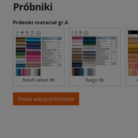
Próbniki
Próbniki materiał gr A
french velvet fib
fuego fib
Pokaż więcej próbników