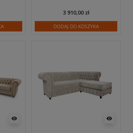
3 910,00 zł
KA
DODAJ DO KOSZYKA
visibility
visibility