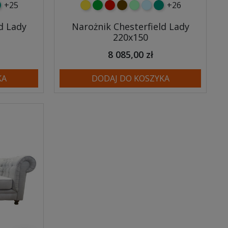
+25
+26
y
tny
rkusowy
żółty
zielony
czerwony
czekoladowy
miętowy
błękitny
turkusowy
d Lady
Narożnik Chesterfield Lady
220x150
8 085,00 zł
KA
DODAJ DO KOSZYKA