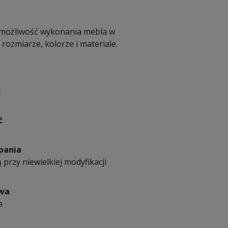
 możliwość wykonania mebla w
ozmiarze, kolorze i materiale.
ć
ć
pania
 przy niewielkiej modyfikacji
owa
a