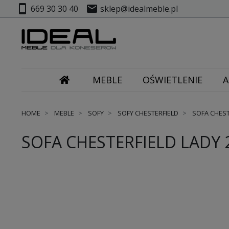
smartphone
mail
669 30 30 40
sklep@idealmeble.pl
MEBLE
OŚWIETLENIE
A
HOME
MEBLE
SOFY
SOFY CHESTERFIELD
SOFA CHESTE
SOFA CHESTERFIELD LADY 