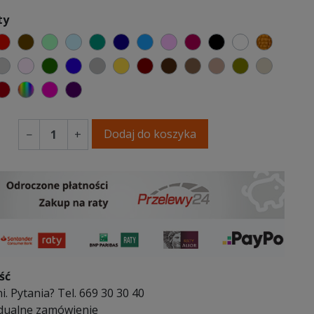
ty
elony
czerwony
czekoladowy
miętowy
błękitny
turkusowy
granatowy
niebieski
różowy
malinowy
czarny
biały
złoty
y
emno szary
jasnoszary
jasny róż
butelkowa zieleń
ciemno niebieski
szary
musztardowy
kasztanowy
ciemno brązowy
brązowy
jasnobrązowy
oliwkowy
beżowy
ańczowy
glasty
bordowy
wybór koloru
fuksja
fioletowy
Dodaj do koszyka
−
+
ść
i. Pytania? Tel. 669 30 30 40
dualne zamówienie