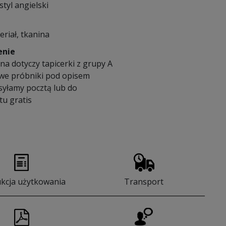
styl angielski
eriał, tkanina
enie
a dotyczy tapicerki z grupy A
we próbniki pod opisem
syłamy pocztą lub do
u gratis
ukcja użytkowania
Transport