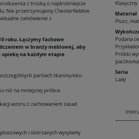
Klasyczny 
 producenta z troską o najdrobniejsze
lu. Nie przetrzymujemy Chesterfieldów
Materiał
widualne zamówienie z
Plusz, mat
Wykończ
Podana cen
10 roku. Łączymy fachowe
Przykłado
iadczeniem w branży meblowej, aby
Próbki wy
ą opiekę na każdym etapie
paczkomat
Seria
poszczególnych partiach tkaniny/eko-
Lady
u niż na mniejszej próbce.
ikacji wzoru z zachowaniem zasad
Instr
ić pluszowych i skórzanych wysyłamy