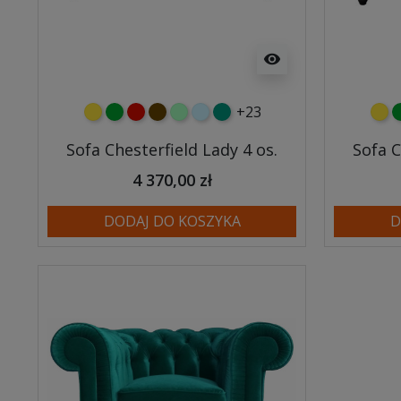
visibility
+23
żółty
zielony
czerwony
czekoladowy
miętowy
błękitny
turkusowy
żółt
z
Sofa Chesterfield Lady 4 os.
Sofa C
4 370,00 zł
DODAJ DO KOSZYKA
D