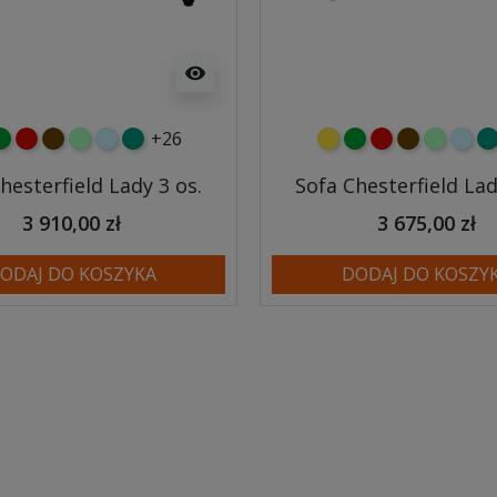
visibility
+26
y
ielony
czerwony
czekoladowy
miętowy
błękitny
turkusowy
żółty
zielony
czerwony
czekoladow
miętowy
błęki
tu
hesterfield Lady 3 os.
Sofa Chesterfield Lad
3 910,00 zł
3 675,00 zł
ODAJ DO KOSZYKA
DODAJ DO KOSZY