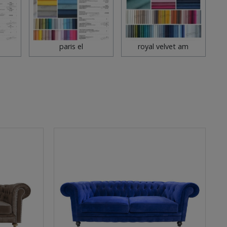
paris el
royal velvet am