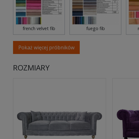
french velvet fib
fuego fib
Pokaż więcej próbników
ROZMIARY