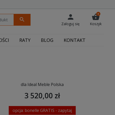
0
person
shopping_basket
search
Zaloguj się
Koszyk
ŚCI
RATY
BLOG
KONTAKT
dla Ideal Meble Polska
3 520,00 zł
opcja: bonelle GRATIS - zapytaj