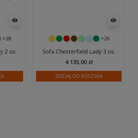
visibility
visibility
+28
+26
y
tny
rkusowy
żółty
zielony
czerwony
czekoladowy
miętowy
błękitny
turkusowy
y 2 os.
Sofa Chesterfield Lady 3 os.
4 135,00 zł
KA
DODAJ DO KOSZYKA