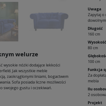
Uwaga
Zapytaj o
dowolnym r
Długość
160 cm
Wysokoś
80 cm
ięknym welurze
Głębokoś
100 cm
ść wysokie nóżki dodające lekkości
Funkcja s
rfield. Jak wszystkie meble
Za dopłatą
ncją, zaokrąglonymi liniami, bogactwem
mebla
nia. Sofa posiada liczne możliwości
do swojego gustu i oczekiwań.
Ilu osob
2 osobow
Projekt