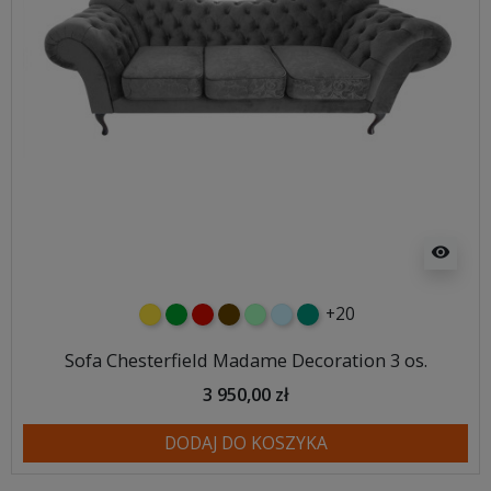
visibility
+20
żółty
zielony
czerwony
czekoladowy
miętowy
błękitny
turkusowy
Sofa Chesterfield Madame Decoration 3 os.
3 950,00 zł
DODAJ DO KOSZYKA