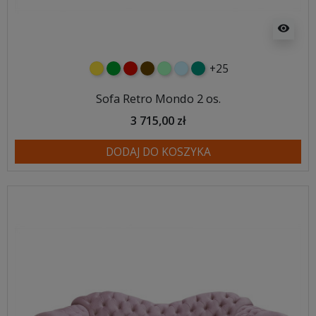
visibility
+25
żółty
zielony
czerwony
czekoladowy
miętowy
błękitny
turkusowy
Sofa Retro Mondo 2 os.
3 715,00 zł
DODAJ DO KOSZYKA