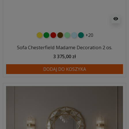
visibility
+20
żółty
zielony
czerwony
czekoladowy
miętowy
błękitny
turkusowy
Sofa Chesterfield Madame Decoration 2 os.
3 375,00 zł
DODAJ DO KOSZYKA