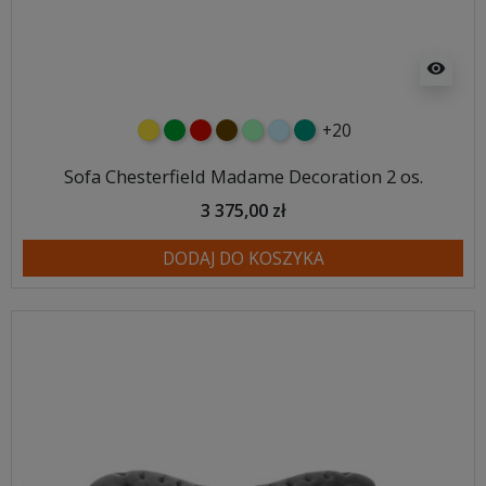
visibility
+20
żółty
zielony
czerwony
czekoladowy
miętowy
błękitny
turkusowy
Sofa Chesterfield Madame Decoration 2 os.
3 375,00 zł
DODAJ DO KOSZYKA