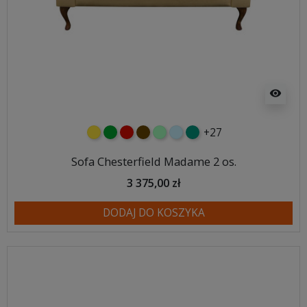
visibility
+27
żółty
zielony
czerwony
czekoladowy
miętowy
błękitny
turkusowy
Sofa Chesterfield Madame 2 os.
3 375,00 zł
DODAJ DO KOSZYKA