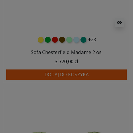
visibility
+23
żółty
zielony
czerwony
czekoladowy
miętowy
błękitny
turkusowy
Sofa Chesterfield Madame 2 os.
3 770,00 zł
DODAJ DO KOSZYKA