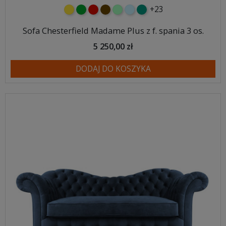
+23
żółty
zielony
czerwony
czekoladowy
miętowy
błękitny
turkusowy
Sofa Chesterfield Madame Plus z f. spania 3 os.
5 250,00 zł
DODAJ DO KOSZYKA