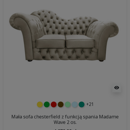
visibility
+21
żółty
zielony
czerwony
czekoladowy
miętowy
błękitny
turkusowy
Mała sofa chesterfield z funkcją spania Madame
Wave 2 os.