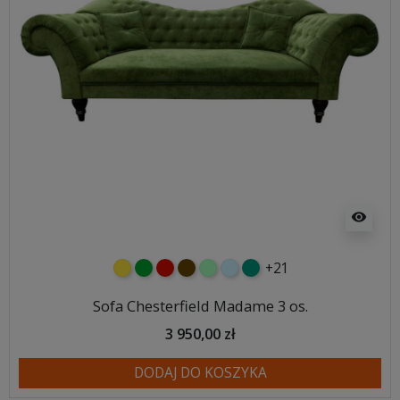
visibility
+21
żółty
zielony
czerwony
czekoladowy
miętowy
błękitny
turkusowy
Sofa Chesterfield Madame 3 os.
3 950,00 zł
DODAJ DO KOSZYKA