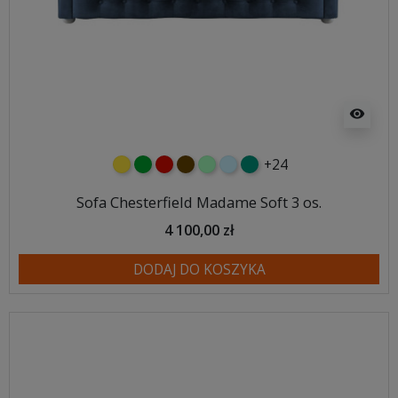
visibility
+24
żółty
zielony
czerwony
czekoladowy
miętowy
błękitny
turkusowy
Sofa Chesterfield Madame Soft 3 os.
4 100,00 zł
DODAJ DO KOSZYKA