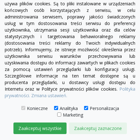
używa plików cookies. Są to pliki instalowane w urządzeniach
końcowych osób korzystających z serwisu, w celu
administrowania serwisem, poprawy jakości świadczonych
usług w tym dostosowania treści serwisu do preferencji
użytkownika, utrzymania sesji użytkownika oraz dla celów
statystycznych i targetowania behawioralnego reklamy
(dostosowania treści reklamy do Twoich indywidualnych
potrzeb). Informujemy, że istnieje możliwość określenia przez
użytkownika serwisu warunków przechowywania lub
uzyskiwania dostępu do informacji zawartych w plikach cookies
za pomocą ustawień przeglądarki lub konfiguracji usługi.
Szczegółowe informacje na ten temat dostępne są u
producenta przeglądarki, u dostawcy usługi dostępu do
Internetu oraz w Polityce prywatności plików cookies.
Polityka
prywatności.
Zmiana ustawień.
Konieczne
Analityka
Personalizacja
Marketing
visibility
Zaakceptuj wszystkie
Zaakceptuj zaznaczone
+25
żółty
zielony
czerwony
czekoladowy
miętowy
błękitny
turkusowy