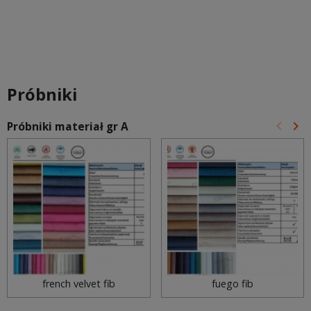
Próbniki
keyboard_arrow_left
keyboard_arrow_right
Próbniki materiał gr A
Poprz
Na
french velvet fib
fuego fib