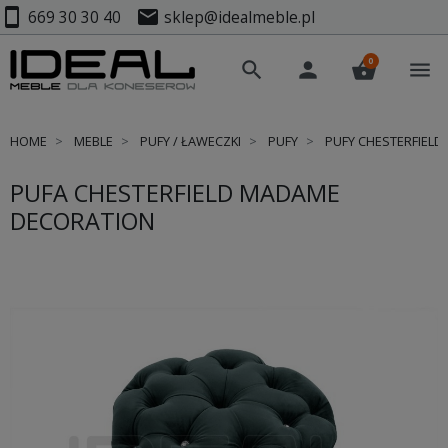
smartphone
mail
669 30 30 40
sklep@idealmeble.pl
0
search
person
shopping_basket
menu
HOME
MEBLE
PUFY / ŁAWECZKI
PUFY
PUFY CHESTERFIELD
PUFA CHESTERFIELD MADAME
DECORATION