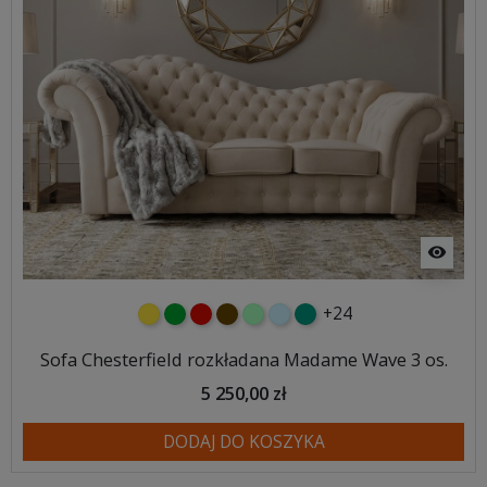
visibility
+24
żółty
zielony
czerwony
czekoladowy
miętowy
błękitny
turkusowy
Sofa Chesterfield rozkładana Madame Wave 3 os.
5 250,00 zł
DODAJ DO KOSZYKA