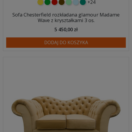
+24
żółty
zielony
czerwony
czekoladowy
miętowy
błękitny
turkusowy
Sofa Chesterfield rozkładana glamour Madame
Wave z kryształkami 3 os.
5 450,00 zł
DODAJ DO KOSZYKA