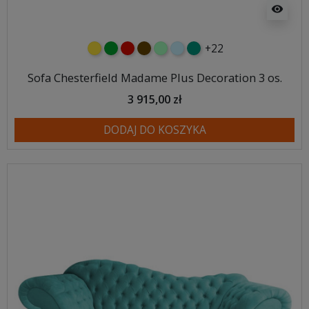
visibility
+22
żółty
zielony
czerwony
czekoladowy
miętowy
błękitny
turkusowy
Sofa Chesterfield Madame Plus Decoration 3 os.
3 915,00 zł
DODAJ DO KOSZYKA