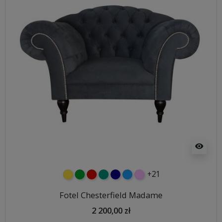
visibility
+21
żółty
zielony
czerwony
turkusowy
granatowy
niebieski
różowy
Fotel Chesterfield Madame
2 200,00 zł