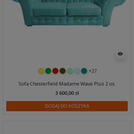
visibility
+27
żółty
zielony
czerwony
czekoladowy
miętowy
błękitny
turkusowy
Sofa Chesterfield Madame Wave Plus 2 os.
3 600,00 zł
DODAJ DO KOSZYKA