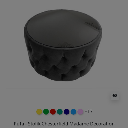
visibility
+17
żółty
zielony
czerwony
turkusowy
granatowy
niebieski
różowy
Pufa - Stolik Chesterfield Madame Decoration