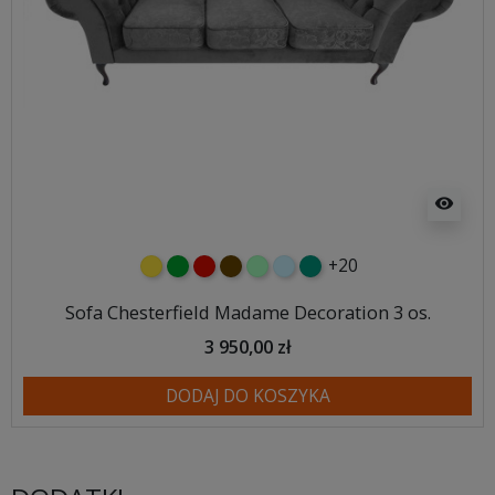
visibility
+20
żółty
zielony
czerwony
czekoladowy
miętowy
błękitny
turkusowy
Sofa Chesterfield Madame Decoration 3 os.
3 950,00 zł
DODAJ DO KOSZYKA