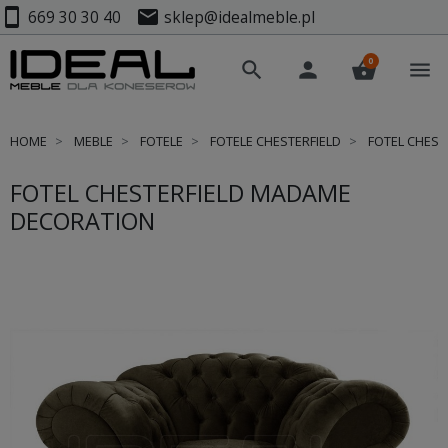
smartphone
mail
669 30 30 40
sklep@idealmeble.pl
0
search
person
shopping_basket
menu
HOME
MEBLE
FOTELE
FOTELE CHESTERFIELD
FOTEL CHEST
FOTEL CHESTERFIELD MADAME
DECORATION