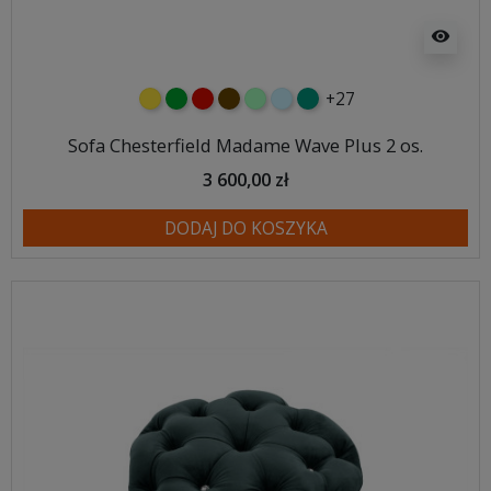
visibility
+27
żółty
zielony
czerwony
czekoladowy
miętowy
błękitny
turkusowy
Sofa Chesterfield Madame Wave Plus 2 os.
3 600,00 zł
DODAJ DO KOSZYKA