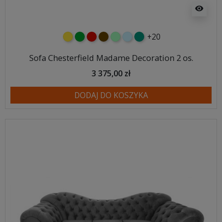
visibility
+20
żółty
zielony
czerwony
czekoladowy
miętowy
błękitny
turkusowy
Sofa Chesterfield Madame Decoration 2 os.
3 375,00 zł
DODAJ DO KOSZYKA