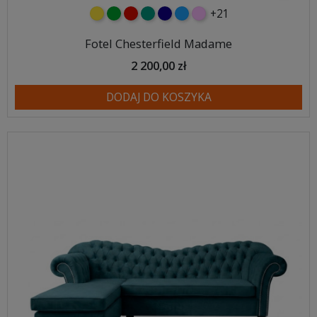
+21
żółty
zielony
czerwony
turkusowy
granatowy
niebieski
różowy
Fotel Chesterfield Madame
2 200,00 zł
DODAJ DO KOSZYKA