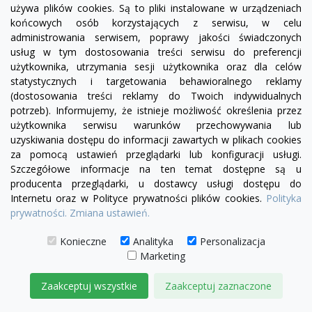
używa plików cookies. Są to pliki instalowane w urządzeniach
visibility
końcowych osób korzystających z serwisu, w celu
administrowania serwisem, poprawy jakości świadczonych
usług w tym dostosowania treści serwisu do preferencji
+20
żółty
zielony
czerwony
czekoladowy
miętowy
błękitny
turkusowy
użytkownika, utrzymania sesji użytkownika oraz dla celów
statystycznych i targetowania behawioralnego reklamy
Sofa Chesterfield Madame Decoration 2 os.
(dostosowania treści reklamy do Twoich indywidualnych
3 375,00 zł
potrzeb). Informujemy, że istnieje możliwość określenia przez
użytkownika serwisu warunków przechowywania lub
DODAJ DO KOSZYKA
uzyskiwania dostępu do informacji zawartych w plikach cookies
za pomocą ustawień przeglądarki lub konfiguracji usługi.
Szczegółowe informacje na ten temat dostępne są u
producenta przeglądarki, u dostawcy usługi dostępu do
Internetu oraz w Polityce prywatności plików cookies.
Polityka
prywatności.
Zmiana ustawień.
Konieczne
Analityka
Personalizacja
Marketing
Zaakceptuj wszystkie
Zaakceptuj zaznaczone