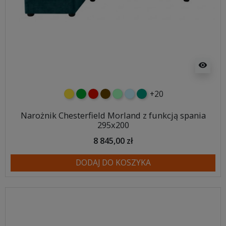
visibility
+20
żółty
zielony
czerwony
czekoladowy
miętowy
błękitny
turkusowy
Narożnik Chesterfield Morland z funkcją spania
295x200
8 845,00 zł
DODAJ DO KOSZYKA