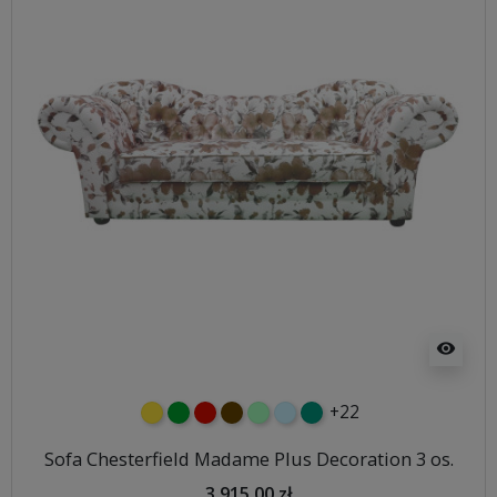
visibility
+22
żółty
zielony
czerwony
czekoladowy
miętowy
błękitny
turkusowy
Sofa Chesterfield Madame Plus Decoration 3 os.
3 915,00 zł