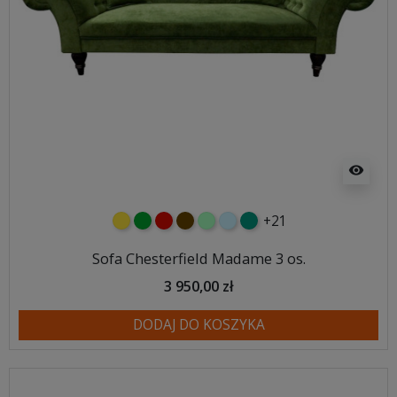
visibility
+21
żółty
zielony
czerwony
czekoladowy
miętowy
błękitny
turkusowy
Sofa Chesterfield Madame 3 os.
3 950,00 zł
DODAJ DO KOSZYKA