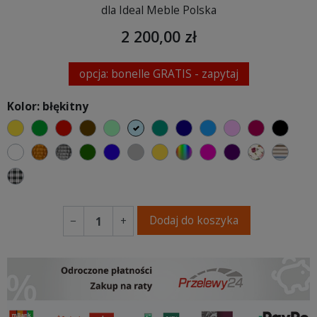
dla Ideal Meble Polska
2 200,00 zł
opcja: bonelle GRATIS - zapytaj
Kolor: błękitny
żółty
zielony
czerwony
czekoladowy
miętowy
błękitny
turkusowy
granatowy
niebieski
różowy
malinowy
czarn
biały
złoty
srebrny
butelkowa zieleń
ciemno niebieski
szary
musztardowy
wybór koloru
fuksja
fioletowy
Kwiatowy
Paski
Kratka
Dodaj do koszyka
−
+