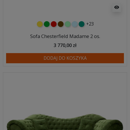
visibility
+23
żółty
zielony
czerwony
czekoladowy
miętowy
błękitny
turkusowy
Sofa Chesterfield Madame 2 os.
3 770,00 zł
DODAJ DO KOSZYKA