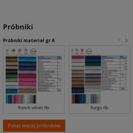
Próbniki
keyboard_arrow_left
keyboard_arrow_right
Próbniki materiał gr A
Poprz
Na
french velvet fib
fuego fib
Pokaż więcej próbników