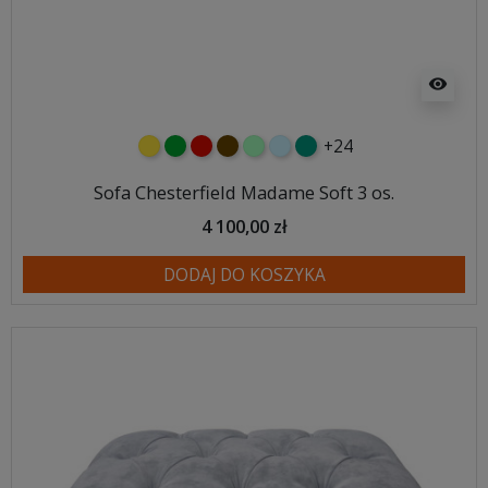
visibility
+24
żółty
zielony
czerwony
czekoladowy
miętowy
błękitny
turkusowy
Sofa Chesterfield Madame Soft 3 os.
4 100,00 zł
DODAJ DO KOSZYKA