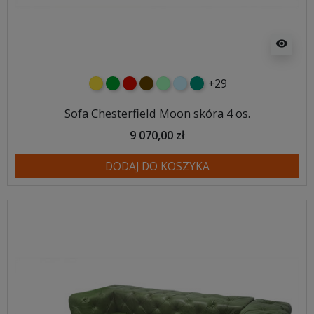
visibility
+29
żółty
zielony
czerwony
czekoladowy
miętowy
błękitny
turkusowy
Sofa Chesterfield Moon skóra 4 os.
9 070,00 zł
DODAJ DO KOSZYKA