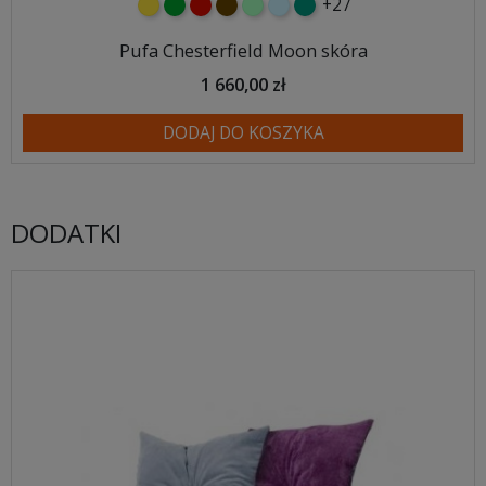
+27
żółty
zielony
czerwony
czekoladowy
miętowy
błękitny
turkusowy
Pufa Chesterfield Moon skóra
1 660,00 zł
DODAJ DO KOSZYKA
DODATKI