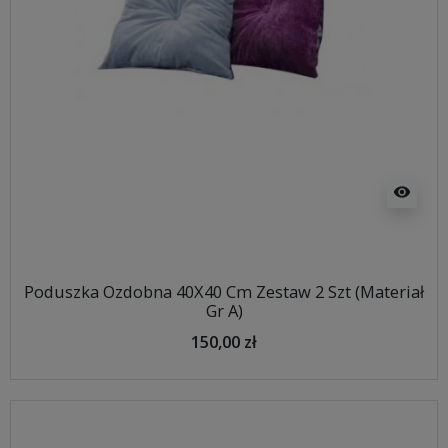
visibility
Poduszka Ozdobna 40X40 Cm Zestaw 2 Szt (Materiał
Gr A)
150,00 zł