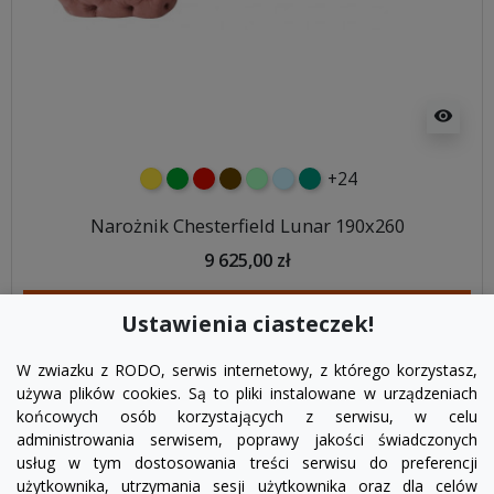
visibility
+24
żółty
zielony
czerwony
czekoladowy
miętowy
błękitny
turkusowy
Narożnik Chesterfield Lunar 190x260
9 625,00 zł
DODAJ DO KOSZYKA
Ustawienia ciasteczek!
W zwiazku z RODO, serwis internetowy, z którego korzystasz,
używa plików cookies. Są to pliki instalowane w urządzeniach
końcowych osób korzystających z serwisu, w celu
administrowania serwisem, poprawy jakości świadczonych
usług w tym dostosowania treści serwisu do preferencji
użytkownika, utrzymania sesji użytkownika oraz dla celów