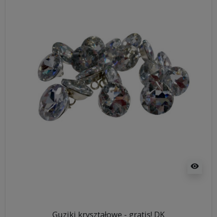
visibility
Guziki kryształowe - gratis! DK