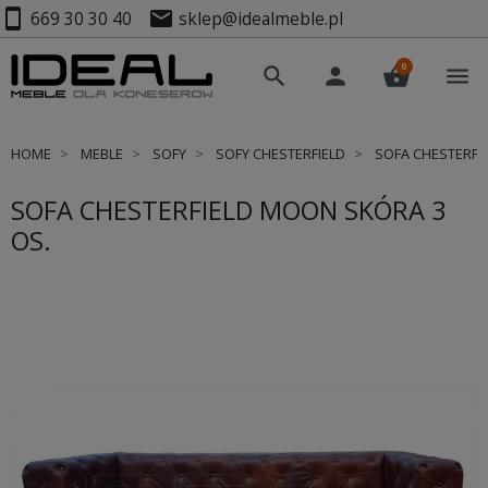
smartphone
mail
669 30 30 40
sklep@idealmeble.pl
0
search
person
shopping_basket
menu
HOME
MEBLE
SOFY
SOFY CHESTERFIELD
SOFA CHESTERFI
SOFA CHESTERFIELD MOON SKÓRA 3
OS.