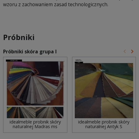
wzoru z zachowaniem zasad technologicznych.
Próbniki
keyboard_arrow_left
keyboard_arrow_right
Próbniki skóra grupa I
Poprz
Na
idealmeble probnik skóry
idealmeble probnik skóry
naturalnej Madras ms
naturalnej Antyk S