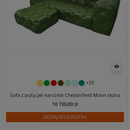
visibility
+29
żółty
zielony
czerwony
czekoladowy
miętowy
błękitny
turkusowy
Sofa z pufą jak narożnik Chesterfield Moon skóra
10 730,00 zł
DODAJ DO KOSZYKA