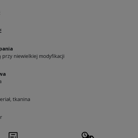
ć
ć
pania
 przy niewielkiej modyfikacji
owa
a
eriał, tkanina
r