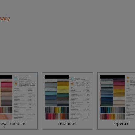
 wady
royal suede el
milano el
opera el