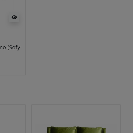
visibility
no (Sofy