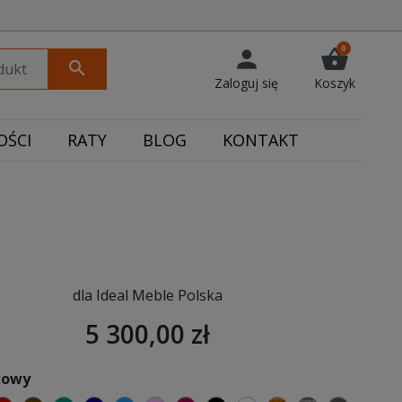
0
person
shopping_basket
search
Zaloguj się
Koszyk
ŚCI
RATY
BLOG
KONTAKT
dla Ideal Meble Polska
5 300,00 zł
żowy