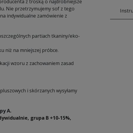
 producenta z troską o najdrobniejsze
lu. Nie przetrzymujemy sof z tego
Instr
na indywidualne zamówienie z
poszczególnych partiach tkaniny/eko-
u niż na mniejszej próbce.
ikacji wzoru z zachowaniem zasad
ić pluszowych i skórzanych wysyłamy
py A.
dywidualnie, grupa B +10-15%,