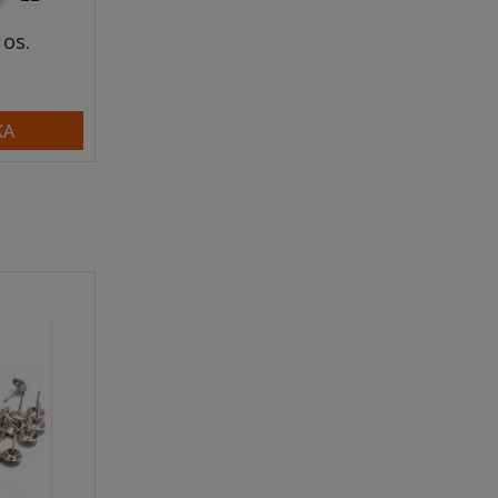
 os.
KA