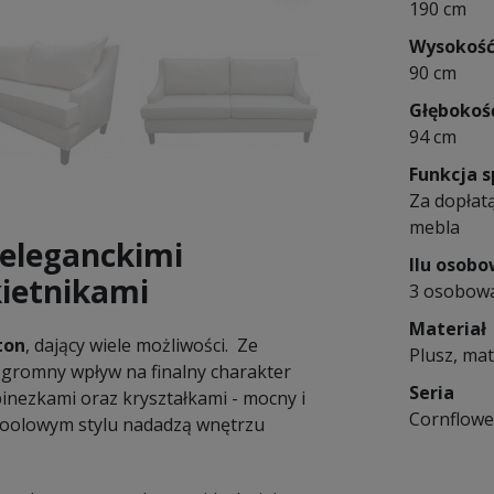
190 cm
Wysokoś
90 cm
Głębokoś
94 cm
Funkcja s
Za dopłatą
mebla
 eleganckimi
Ilu osob
ietnikami
3 osobow
Materiał
ton
, dający wiele możliwości. Ze
Plusz, mat
gromny wpływ na finalny charakter
Seria
pinezkami oraz kryształkami - mocny i
Cornflowe
schoolowym stylu nadadzą wnętrzu