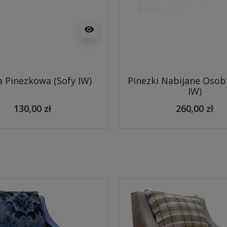
visibility
 Pinezkowa (Sofy IW)
Pinezki Nabijane Osob
IW)
130,00 zł
260,00 zł