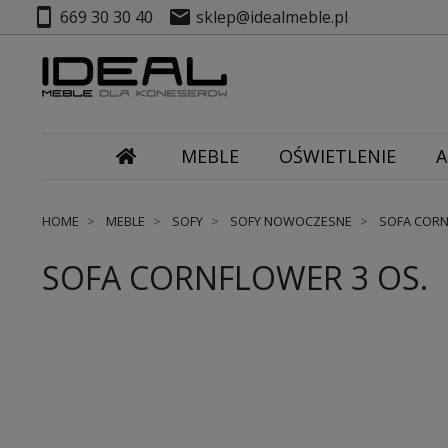
smartphone
mail
669 30 30 40
sklep@idealmeble.pl
MEBLE
OŚWIETLENIE
A
HOME
MEBLE
SOFY
SOFY NOWOCZESNE
SOFA CORN
SOFA CORNFLOWER 3 OS.