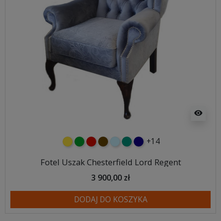
visibility
+14
żółty
zielony
czerwony
czekoladowy
błękitny
turkusowy
granatowy
Fotel Uszak Chesterfield Lord Regent
3 900,00 zł
DODAJ DO KOSZYKA