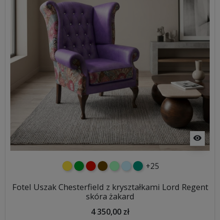
visibility
+25
żółty
zielony
czerwony
czekoladowy
miętowy
błękitny
turkusowy
Fotel Uszak Chesterfield z kryształkami Lord Regent
skóra żakard
4 350,00 zł