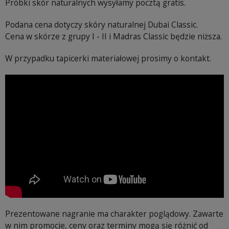
Próbki skór naturalnych wysyłamy pocztą gratis.
Podana cena dotyczy skóry naturalnej Dubai Classic.
Cena w skórze z grupy I - II i Madras Classic będzie niższa.
W przypadku tapicerki materiałowej prosimy o kontakt.
Prezentowane nagranie ma charakter poglądowy. Zawarte
w nim promocje, ceny oraz terminy mogą się różnić od