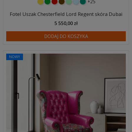
+25
żółty
zielony
czerwony
czekoladowy
miętowy
błękitny
turkusowy
Fotel Uszak Chesterfield Lord Regent skóra Dubai
5 550,00 zł
DODAJ DO KOSZYKA
NOWY