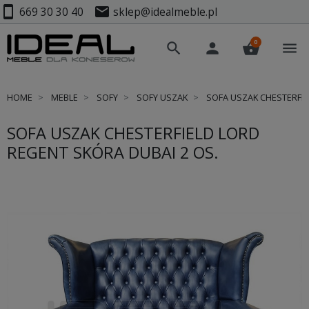
smartphone
mail
669 30 30 40
sklep@idealmeble.pl
0
search
person
shopping_basket
menu
HOME
MEBLE
SOFY
SOFY USZAK
SOFA USZAK CHESTERFIE
SOFA USZAK CHESTERFIELD LORD
REGENT SKÓRA DUBAI 2 OS.