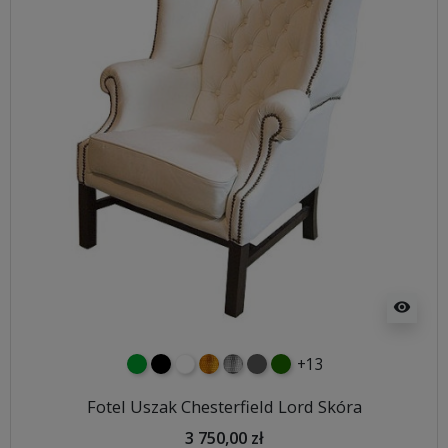
visibility
+13
zielony
czarny
biały
złoty
srebrny
ciemno szary
butelkowa zieleń
Fotel Uszak Chesterfield Lord Skóra
3 750,00 zł