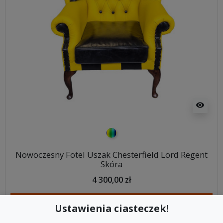
visibility
kolorowy
Nowoczesny Fotel Uszak Chesterfield Lord Regent
Skóra
4 300,00 zł
DODAJ DO KOSZYKA
Ustawienia ciasteczek!