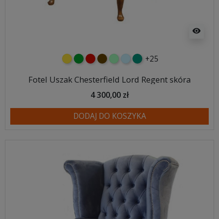
visibility
+25
żółty
zielony
czerwony
czekoladowy
miętowy
błękitny
turkusowy
Fotel Uszak Chesterfield Lord Regent skóra
4 300,00 zł
DODAJ DO KOSZYKA