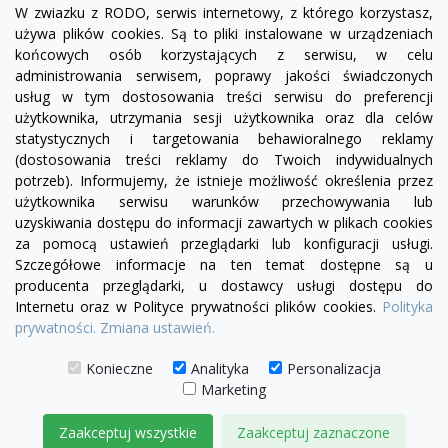
W zwiazku z RODO, serwis internetowy, z którego korzystasz,
używa plików cookies. Są to pliki instalowane w urządzeniach
końcowych osób korzystających z serwisu, w celu
administrowania serwisem, poprawy jakości świadczonych
usług w tym dostosowania treści serwisu do preferencji
użytkownika, utrzymania sesji użytkownika oraz dla celów
statystycznych i targetowania behawioralnego reklamy
(dostosowania treści reklamy do Twoich indywidualnych
potrzeb). Informujemy, że istnieje możliwość określenia przez
Facebook
YouTube
Pinterest
Inst
użytkownika serwisu warunków przechowywania lub
uzyskiwania dostępu do informacji zawartych w plikach cookies
za pomocą ustawień przeglądarki lub konfiguracji usługi.
PRODUKTY

Szczegółowe informacje na ten temat dostępne są u
producenta przeglądarki, u dostawcy usługi dostępu do
Internetu oraz w Polityce prywatności plików cookies.
Polityka
INFORMACJE

prywatności.
Zmiana ustawień.
TWOJE KONTO

Konieczne
Analityka
Personalizacja
Marketing
KONTAKT

Zaakceptuj wszystkie
Zaakceptuj zaznaczone