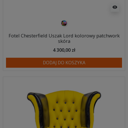
visibility
Patchwork
Fotel Chesterfield Uszak Lord kolorowy patchwork
skóra
4 300,00 zł
DODAJ DO KOSZYKA