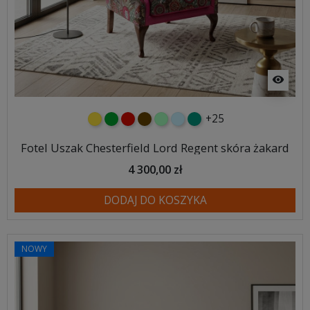
visibility
+25
żółty
zielony
czerwony
czekoladowy
miętowy
błękitny
turkusowy
Fotel Uszak Chesterfield Lord Regent skóra żakard
4 300,00 zł
DODAJ DO KOSZYKA
NOWY