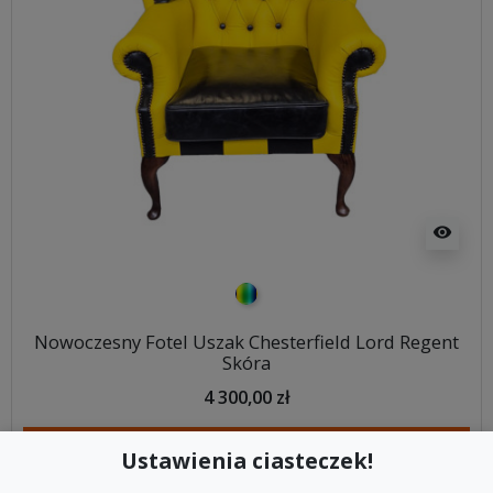
visibility
kolorowy
Nowoczesny Fotel Uszak Chesterfield Lord Regent
Skóra
4 300,00 zł
DODAJ DO KOSZYKA
Ustawienia ciasteczek!