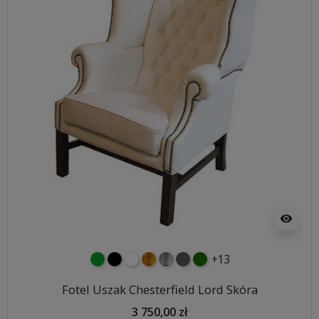
visibility
+13
zielony
czarny
biały
złoty
srebrny
ciemno szary
butelkowa zieleń
Fotel Uszak Chesterfield Lord Skóra
3 750,00 zł