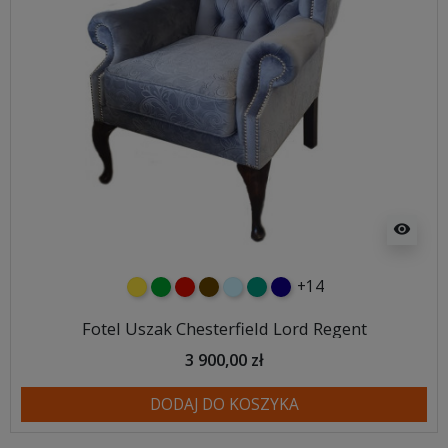
visibility
+14
żółty
zielony
czerwony
czekoladowy
błękitny
turkusowy
granatowy
Fotel Uszak Chesterfield Lord Regent
3 900,00 zł
DODAJ DO KOSZYKA