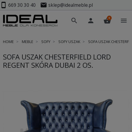
smartphone
mail
669 30 30 40
sklep@idealmeble.pl
0
search
person
shopping_basket
menu
HOME
MEBLE
SOFY
SOFY USZAK
SOFA USZAK CHESTERFIE
SOFA USZAK CHESTERFIELD LORD
REGENT SKÓRA DUBAI 2 OS.