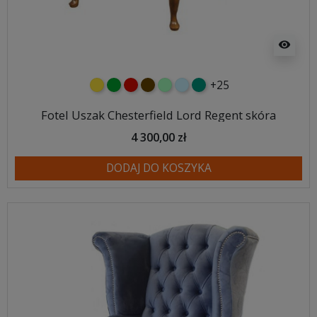
visibility
+25
żółty
zielony
czerwony
czekoladowy
miętowy
błękitny
turkusowy
Fotel Uszak Chesterfield Lord Regent skóra
4 300,00 zł
DODAJ DO KOSZYKA