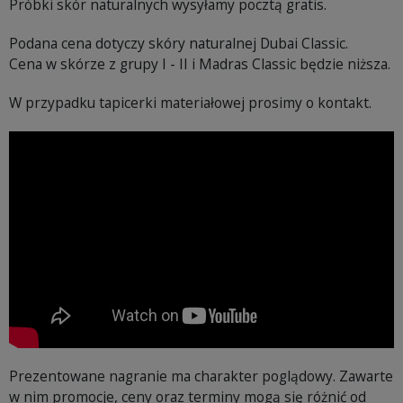
Próbki skór naturalnych wysyłamy pocztą gratis.
Podana cena dotyczy skóry naturalnej Dubai Classic.
Cena w skórze z grupy I - II i Madras Classic będzie niższa.
W przypadku tapicerki materiałowej prosimy o kontakt.
Prezentowane nagranie ma charakter poglądowy. Zawarte
w nim promocje, ceny oraz terminy mogą się różnić od