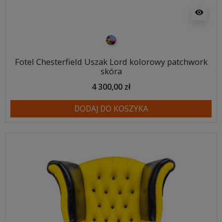
visibility
Patchwork
Fotel Chesterfield Uszak Lord kolorowy patchwork
skóra
4 300,00 zł
DODAJ DO KOSZYKA