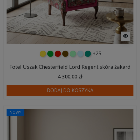
visibility
+25
żółty
zielony
czerwony
czekoladowy
miętowy
błękitny
turkusowy
Fotel Uszak Chesterfield Lord Regent skóra żakard
4 300,00 zł
DODAJ DO KOSZYKA
NOWY