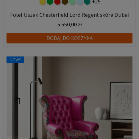
+25
żółty
zielony
czerwony
czekoladowy
miętowy
błękitny
turkusowy
Fotel Uszak Chesterfield Lord Regent skóra Dubai
5 550,00 zł
DODAJ DO KOSZYKA
NOWY