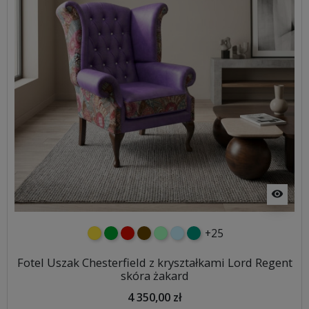
visibility
+25
żółty
zielony
czerwony
czekoladowy
miętowy
błękitny
turkusowy
Fotel Uszak Chesterfield z kryształkami Lord Regent
skóra żakard
4 350,00 zł