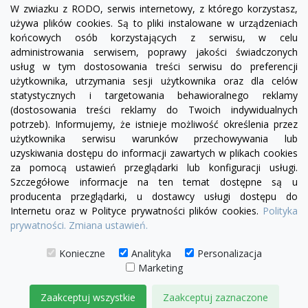
W zwiazku z RODO, serwis internetowy, z którego korzystasz,
używa plików cookies. Są to pliki instalowane w urządzeniach
końcowych osób korzystających z serwisu, w celu
administrowania serwisem, poprawy jakości świadczonych
usług w tym dostosowania treści serwisu do preferencji
użytkownika, utrzymania sesji użytkownika oraz dla celów
statystycznych i targetowania behawioralnego reklamy
(dostosowania treści reklamy do Twoich indywidualnych
potrzeb). Informujemy, że istnieje możliwość określenia przez
Facebook
YouTube
Pinterest
Inst
użytkownika serwisu warunków przechowywania lub
uzyskiwania dostępu do informacji zawartych w plikach cookies
za pomocą ustawień przeglądarki lub konfiguracji usługi.
PRODUKTY

Szczegółowe informacje na ten temat dostępne są u
producenta przeglądarki, u dostawcy usługi dostępu do
Internetu oraz w Polityce prywatności plików cookies.
Polityka
INFORMACJE

prywatności.
Zmiana ustawień.
TWOJE KONTO

Konieczne
Analityka
Personalizacja
Marketing
KONTAKT

Zaakceptuj wszystkie
Zaakceptuj zaznaczone