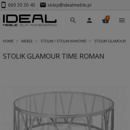
smartphone
mail
669 30 30 40
sklep@idealmeble.pl
0
search
person
shopping_basket
menu
HOME
MEBLE
STOLIKI / STOLIKI KAWOWE
STOLIKI GLAMOUR
STOLIK GLAMOUR TIME ROMAN