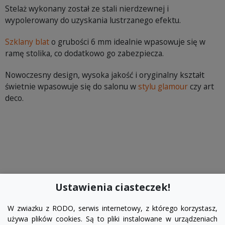
Stelaż wykonany został ze stali nierdzewnej i
wypolerowany do uzyskania lustrzanego efektu.
Szklany blat
o grubości 6 mm idealnie wpasowuje się w
ramę stolika, co dodatkowo go zabezpiecza.
Nowoczesny design, wysoka jakość i oryginalny kształt
świetnie wpasowuje się do salonu w
stylu glamour
czy art
deco.
Ustawienia ciasteczek!
W zwiazku z RODO, serwis internetowy, z którego korzystasz,
używa plików cookies. Są to pliki instalowane w urządzeniach