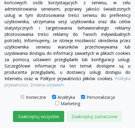
końcowych osób korzystających z serwisu, w celu
administrowania serwisem, poprawy jakości świadczonych
usług w tym dostosowania treści serwisu do preferencji
użytkownika, utrzymania sesji użytkownika oraz dla celów
statystycznych i targetowania behawioralnego reklamy
(dostosowania treści reklamy do Twoich indywidualnych
potrzeb). Informujemy, że istnieje możliwość określenia przez
Facebook
YouTube
Pinterest
Inst
użytkownika serwisu warunków przechowywania lub
uzyskiwania dostępu do informacji zawartych w plikach cookies
za pomocą ustawień przeglądarki lub konfiguracji usługi.
PRODUKTY

Szczegółowe informacje na ten temat dostępne są u
producenta przeglądarki, u dostawcy usługi dostępu do
Internetu oraz w Polityce prywatności plików cookies.
Polityka
INFORMACJE

prywatności.
Zmiana ustawień.
TWOJE KONTO

Konieczne
Analityka
Personalizacja
Marketing
KONTAKT

Zaakceptuj wszystkie
Zaakceptuj zaznaczone
© 2026 IDEAL MEBLE
ZARZĄDZAJ ZGODAMI