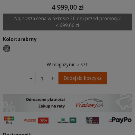
4 999,00 zł
Najniższa cena w okresie 30 dni przed promocją:
4 699,06 zł
Kolor: srebrny
srebrny
W magazynie
2 szt.
Dodaj do koszyka
−
+
Dostępność