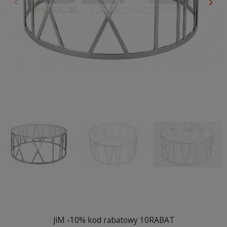
keyboard_arrow_left
keyboard_arrow_right
Poprzedni
Nas
JiM -10% kod rabatowy 10RABAT