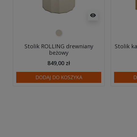
visibility
beżowy
Stolik ROLLING drewniany
Stolik k
beżowy
849,00 zł
DODAJ DO KOSZYKA
D