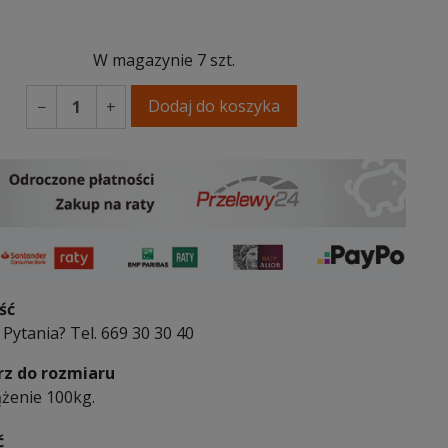
lny dąb
W magazynie
7 szt.
Dodaj do koszyka
−
+
ść
Pytania? Tel. 669 30 30 40
z do rozmiaru
ążenie 100kg.
ć