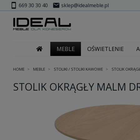
smartphone
mail
669 30 30 40
sklep@idealmeble.pl
MEBLE
OŚWIETLENIE
A
HOME
MEBLE
STOLIKI / STOLIKI KAWOWE
STOLIK OKRĄG
STOLIK OKRĄGŁY MALM D