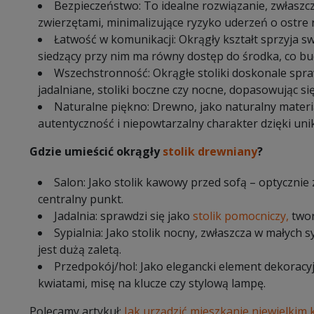
Bezpieczeństwo: To idealne rozwiązanie, zwłaszc
zwierzętami, minimalizujące ryzyko uderzeń o ostre r
Łatwość w komunikacji: Okrągły kształt sprzyja 
siedzący przy nim ma równy dostęp do środka, co bud
Wszechstronność: Okrągłe stoliki doskonale spraw
jadalniane, stoliki boczne czy nocne, dopasowując si
Naturalne piękno: Drewno, jako naturalny materia
autentyczność i niepowtarzalny charakter dzięki un
Gdzie umieścić okrągły
stolik drewniany
?
Salon: Jako stolik kawowy przed sofą – optycznie
centralny punkt.
Jadalnia: sprawdzi się jako
stolik pomocniczy,
twor
Sypialnia: Jako stolik nocny, zwłaszcza w małych s
jest dużą zaletą.
Przedpokój/hol: Jako elegancki element dekoracy
kwiatami, misę na klucze czy stylową lampę.
Polecamy artykuł:
Jak urządzić mieszkanie niewielkim