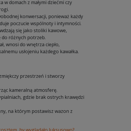
za w domach z małymi dziećmi czy
ogi.
swobodnej konwersacji, ponieważ każdy
uje poczucie wspólnoty i intymności.
dzają się jako stoliki kawowe,
ę do różnych potrzeb.
ł, wnosi do wnętrza ciepło,
ikalnemu usłojeniu każdego kawałka.
 zmiękczy przestrzeń i stworzy
ząc kameralną atmosferę.
ypialniach, gdzie brak ostrych krawędzi
jny, na którym postawisz wazon z
 kosztem, by wyglądało luksusowo?