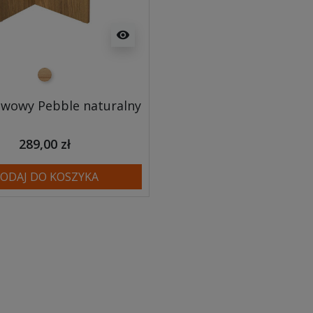
visibility
Naturalny
awowy Pebble naturalny
289,00 zł
ODAJ DO KOSZYKA