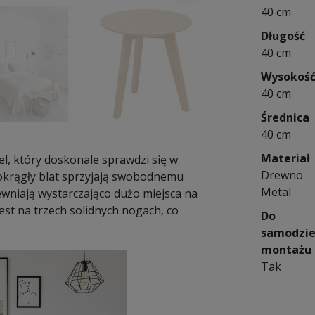
40 cm
Długość
40 cm
Wysokoś
40 cm
Średnica
40 cm
Materiał
el, który doskonale sprawdzi się w
Drewno
i okrągły blat sprzyjają swobodnemu
Metal
wniają wystarczająco dużo miejsca na
est na trzech solidnych nogach, co
Do
samodzie
montażu
Tak