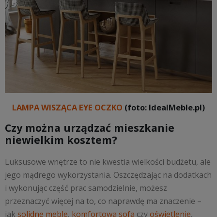
LAMPA WISZĄCA EYE OCZKO
(foto: IdealMeble.pl)
Czy można urządzać mieszkanie
niewielkim kosztem?
Luksusowe wnętrze to nie kwestia wielkości budżetu, ale
jego mądrego wykorzystania. Oszczędzając na dodatkach
i wykonując część prac samodzielnie, możesz
przeznaczyć więcej na to, co naprawdę ma znaczenie –
jak
solidne meble
,
komfortowa sofa
czy
oświetlenie
,