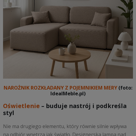
NAROŻNIK ROZKŁADANY Z POJEMNIKIEM MERY
(foto:
IdealMeble.pl)
Oświetlenie
– buduje nastrój i podkreśla
styl
Nie ma drugiego elementu, który równie silnie wpływa
na odbiór wnętrza jak światło. Designerska lampa nad