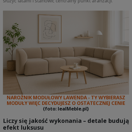
służyć latami i stanowić centralny punkt aranżacji.
NAROŻNIK MODUŁOWY LAWENDA - TY WYBIERASZ
MODUŁY WIĘC DECYDUJESZ O OSTATECZNEJ CENIE
(foto: IealMeble.pl}
Liczy się jakość wykonania – detale budują
efekt luksusu