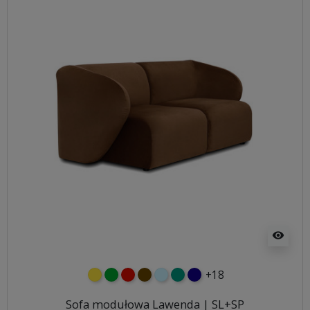
visibility
+18
żółty
zielony
czerwony
czekoladowy
błękitny
turkusowy
granatowy
Sofa modułowa Lawenda | SL+SP