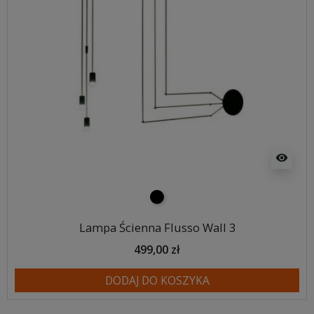
visibility
czarny
Lampa Ścienna Flusso Wall 3
499,00 zł
DODAJ DO KOSZYKA