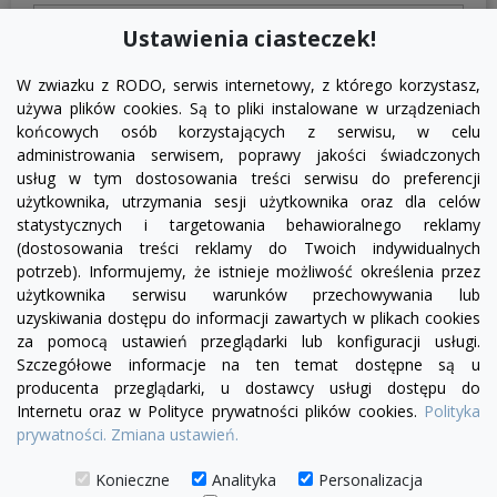

Ustawienia ciasteczek!
W zwiazku z RODO, serwis internetowy, z którego korzystasz,
używa plików cookies. Są to pliki instalowane w urządzeniach
końcowych osób korzystających z serwisu, w celu
administrowania serwisem, poprawy jakości świadczonych
usług w tym dostosowania treści serwisu do preferencji
użytkownika, utrzymania sesji użytkownika oraz dla celów
statystycznych i targetowania behawioralnego reklamy
(dostosowania treści reklamy do Twoich indywidualnych
potrzeb). Informujemy, że istnieje możliwość określenia przez
Facebook
YouTube
Pinterest
Inst
użytkownika serwisu warunków przechowywania lub
uzyskiwania dostępu do informacji zawartych w plikach cookies
za pomocą ustawień przeglądarki lub konfiguracji usługi.
PRODUKTY

Szczegółowe informacje na ten temat dostępne są u
producenta przeglądarki, u dostawcy usługi dostępu do
Internetu oraz w Polityce prywatności plików cookies.
Polityka
INFORMACJE

prywatności.
Zmiana ustawień.
TWOJE KONTO

Konieczne
Analityka
Personalizacja