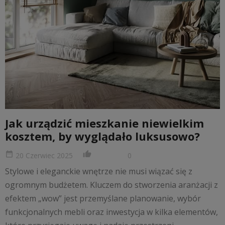
Jak urządzić mieszkanie niewielkim
kosztem, by wyglądało luksusowo?
date_range
thumb_up_alt
20 Czerwiec 2025
0
Stylowe i eleganckie wnętrze nie musi wiązać się z
ogromnym budżetem. Kluczem do stworzenia aranżacji z
efektem „wow” jest przemyślane planowanie, wybór
funkcjonalnych mebli oraz inwestycja w kilka elementów,