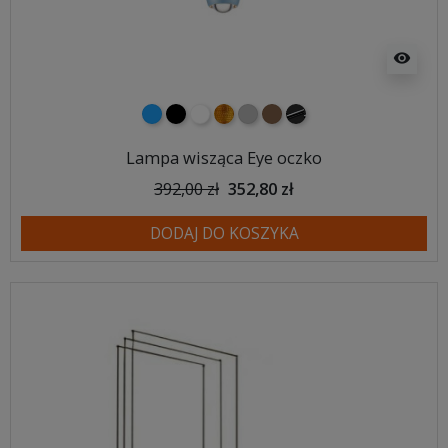
visibility
niebieski
czarny
biały
złoty
szary
brązowy
Czarny chrom
Lampa wisząca Eye oczko
392,00 zł
352,80 zł
DODAJ DO KOSZYKA