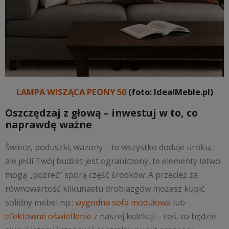
LAMPA WISZĄCA PEONY 50
(foto: IdealMeble.pl)
Oszczędzaj z głową – inwestuj w to, co
naprawdę ważne
Świece, poduszki, wazony – to wszystko dodaje uroku,
ale jeśli Twój budżet jest ograniczony, te elementy łatwo
mogą „pożreć” sporą część środków. A przecież za
równowartość kilkunastu drobiazgów możesz kupić
solidny mebel np.:
wygodna sofa modułowa
lub
efektowne oświetlenie
z naszej kolekcji – coś, co będzie