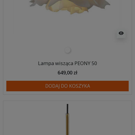
visibility
biały
Lampa wisząca PEONY 50
649,00 zł
DODAJ DO KOSZYKA