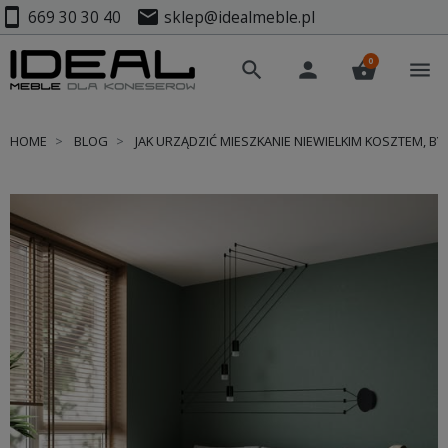
smartphone
mail
669 30 30 40
sklep@idealmeble.pl
0
search
person
shopping_basket
menu
HOME
BLOG
JAK URZĄDZIĆ MIESZKANIE NIEWIELKIM KOSZTEM, 