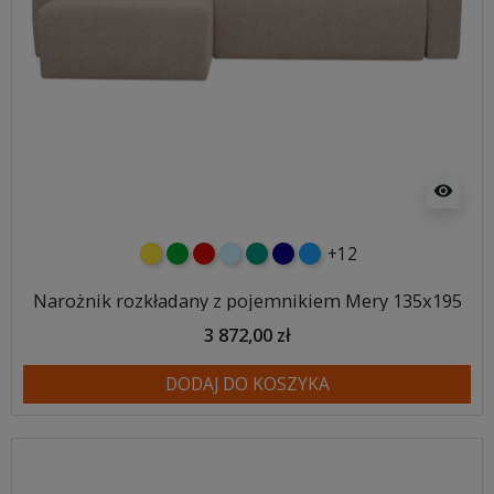
visibility
+12
żółty
zielony
czerwony
błękitny
turkusowy
granatowy
niebieski
Narożnik rozkładany z pojemnikiem Mery 135x195
3 872,00 zł
DODAJ DO KOSZYKA