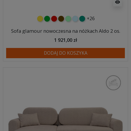
visibility
+26
żółty
zielony
czerwony
czekoladowy
miętowy
błękitny
turkusowy
Sofa glamour nowoczesna na nóżkach Aldo 2 os.
1 921,00 zł
DODAJ DO KOSZYKA