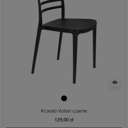
visibility
czarny
Krzesło Volter czarne
139,00 zł