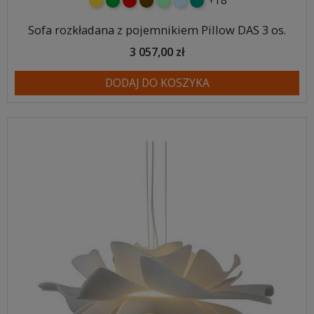
+18
żółty
zielony
czerwony
czekoladowy
miętowy
błękitny
turkusowy
Sofa rozkładana z pojemnikiem Pillow DAS 3 os.
3 057,00 zł
DODAJ DO KOSZYKA