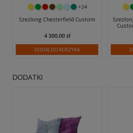
+24
żółty
zielony
czerwony
czekoladowy
miętowy
błękitny
turkusowy
żółt
z
Szezlong Chesterfield Custom
Szezlon
Custo
4 300,00 zł
DODAJ DO KOSZYKA
D
DODATKI