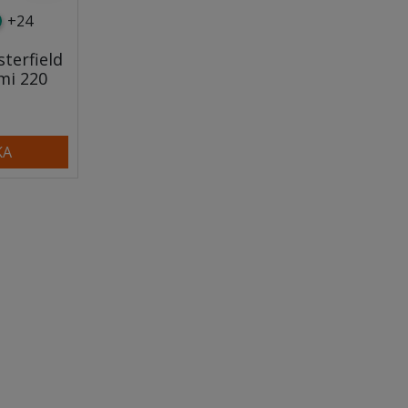
+24
y
tny
rkusowy
terfield
mi 220
KA