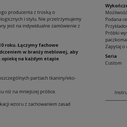
Wykończ
iego producenta z troską o
Możliwość
ogicznych i stylu. Nie przetrzymujemy
Podana cen
y jest na indywidualne zamówienie z
Przykłado
Próbki wy
paczkomat
10 roku. Łączymy fachowe
Zapytaj o
iadczeniem w branży meblowej, aby
Seria
ą opiekę na każdym etapie
Custom
poszczególnych partiach tkaniny/eko-
u niż na mniejszej próbce.
Instr
ikacji wzoru z zachowaniem zasad