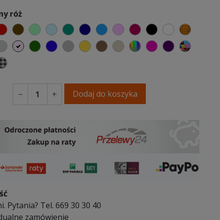
ny róż
elony
czerwony
czekoladowy
miętowy
błękitny
turkusowy
granatowy
niebieski
różowy
malinowy
czarny
biały
złoty
y
emno szary
jasnoszary
jasny róż
butelkowa zieleń
ciemno niebieski
szary
musztardowy
brązowy
beżowy
wybór koloru
fuksja
fioletowy
Patchw
wy
ski
Kratka
Dodaj do koszyka
−
+
ść
i. Pytania? Tel. 669 30 30 40
dualne zamówienie