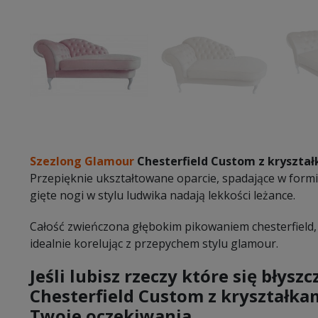
Szezlong Glamour
Chesterfield Custom z kryszta
Przepięknie ukształtowane oparcie, spadające w formi
gięte nogi w stylu ludwika nadają lekkości leżance.
Całość zwieńczona głębokim pikowaniem chesterfield, 
idealnie korelując z przepychem stylu glamour.
Jeśli lubisz rzeczy które się błys
Chesterfield Custom z kryształka
Twoje oczekiwania