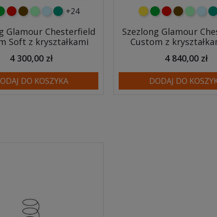
+24
y
ielony
czerwony
czekoladowy
miętowy
błękitny
turkusowy
żółty
zielony
czerwony
czekoladow
miętowy
błęki
tu
g Glamour Chesterfield
Szezlong Glamour Ches
m Soft z kryształkami
Custom z kryształka
4 300,00 zł
4 840,00 zł
ODAJ DO KOSZYKA
DODAJ DO KOSZY