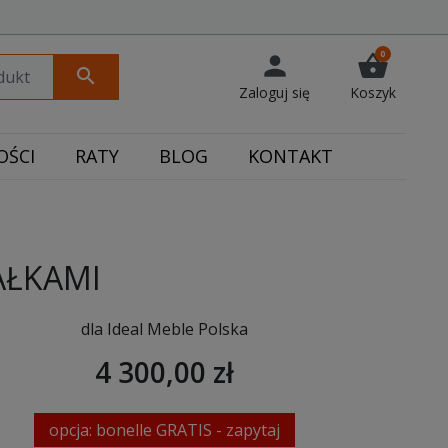
0
person
shopping_basket
search
Zaloguj się
Koszyk
ŚCI
RATY
BLOG
KONTAKT
AŁKAMI
dla Ideal Meble Polska
4 300,00 zł
opcja: bonelle GRATIS - zapytaj