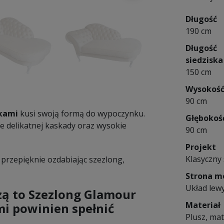
Długość
190 cm
Długość
siedziska
150 cm
Wysokoś
90 cm
łkami
kusi swoją formą do wypoczynku.
Głębokoś
e delikatnej kaskady oraz wysokie
90 cm
Projekt
Klasyczny 
przepięknie ozdabiając szezlong,
Strona m
Układ lew
zczą to Szezlong Glamour
Materiał
mi powinien spełnić
Plusz, mat