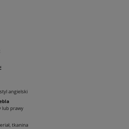
ć
ć
styl angielski
ebla
y lub prawy
eriał, tkanina