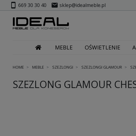
smartphone
mail
669 30 30 40
sklep@idealmeble.pl
MEBLE
OŚWIETLENIE
A
HOME
MEBLE
SZEZLONGI
SZEZLONGI GLAMOUR
SZ
SZEZLONG GLAMOUR CHES