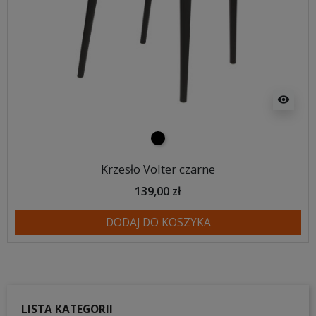
visibility
czarny
Krzesło Volter czarne
139,00 zł
DODAJ DO KOSZYKA
LISTA KATEGORII