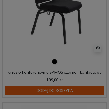
visibility
czarny
Krzesło konferencyjne SAMOS czarne - bankietowe
199,00 zł
DODAJ DO KOSZYKA