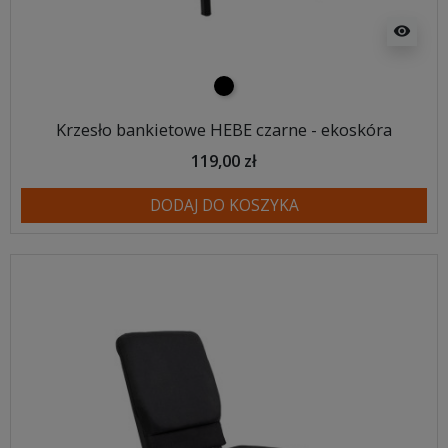
visibility
czarny
Krzesło bankietowe HEBE czarne - ekoskóra
119,00 zł
DODAJ DO KOSZYKA