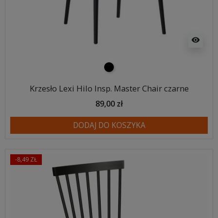
visibility
czarny
Krzesło Lexi Hilo Insp. Master Chair czarne
89,00 zł
DODAJ DO KOSZYKA
-8,49 ZŁ