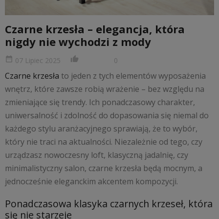
Czarne krzesła – elegancja, która
nigdy nie wychodzi z mody
date_range
thumb_up_alt
07 Lipiec 2025
0
Czarne krzesła
to jeden z tych elementów wyposażenia
wnętrz, które zawsze robią wrażenie – bez względu na
zmieniające się trendy. Ich ponadczasowy charakter,
uniwersalność i zdolność do dopasowania się niemal do
każdego stylu aranżacyjnego sprawiają, że to wybór,
który nie traci na aktualności. Niezależnie od tego, czy
urządzasz nowoczesny loft, klasyczną jadalnię, czy
minimalistyczny salon, czarne krzesła będą mocnym, a
jednocześnie eleganckim akcentem kompozycji.
Ponadczasowa klasyka czarnych krzeseł, która
się nie starzeje