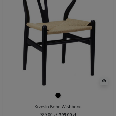
visibility
czarny
Krzesło Boho Wishbone
789,00 zł
399,00 zł