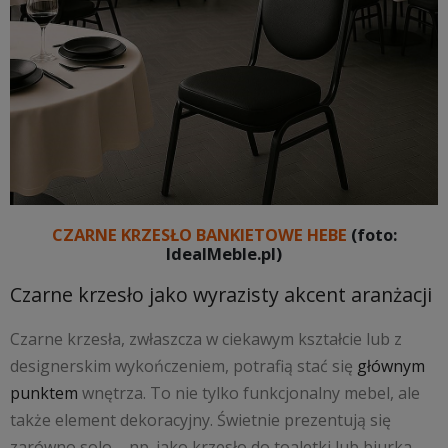
CZARNE KRZESŁO BANKIETOWE HEBE
(foto:
IdealMeble.pl)
Czarne krzesło jako wyrazisty akcent aranżacji
Czarne krzesła, zwłaszcza w ciekawym kształcie lub z
designerskim wykończeniem, potrafią stać się
głównym
punktem
wnętrza. To nie tylko funkcjonalny mebel, ale
także element dekoracyjny. Świetnie prezentują się
zarówno solo – np. jako krzesło do toaletki lub biurka –