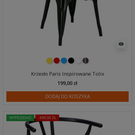
visibility
żółty
czerwony
niebieski
czarny
biały
metalowy
Krzesło Paris Inspirowane Tolix
199,00 zł
DODAJ DO KOSZYKA
WYPRZEDAŻ!
-390,00 ZŁ