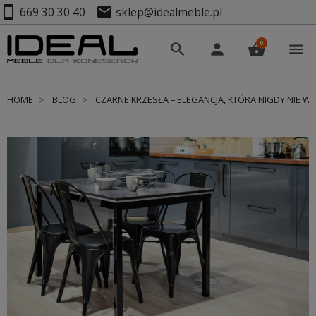
smartphone
mail
669 30 30 40
sklep@idealmeble.pl
0
search
person
shopping_basket
menu
HOME
BLOG
CZARNE KRZESŁA – ELEGANCJA, KTÓRA NIGDY NIE W