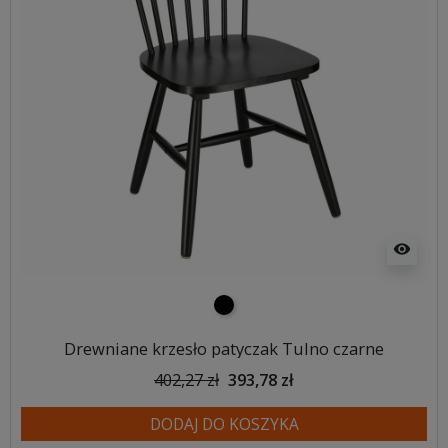
visibility
czarny
Drewniane krzesło patyczak Tulno czarne
402,27 zł
393,78 zł
DODAJ DO KOSZYKA