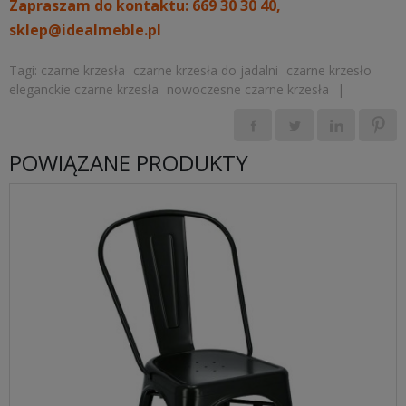
Zapraszam do kontaktu: 669 30 30 40,
sklep@idealmeble.pl
Tagi:
czarne krzesła
czarne krzesła do jadalni
czarne krzesło
eleganckie czarne krzesła
nowoczesne czarne krzesła
|
POWIĄZANE PRODUKTY