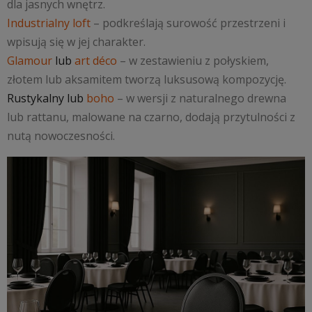
dla jasnych wnętrz.
Industrialny loft
– podkreślają surowość przestrzeni i
wpisują się w jej charakter.
Glamour
lub
art déco
– w zestawieniu z połyskiem,
złotem lub aksamitem tworzą luksusową kompozycję.
Rustykalny lub
boho
– w wersji z naturalnego drewna
lub rattanu, malowane na czarno, dodają przytulności z
nutą nowoczesności.