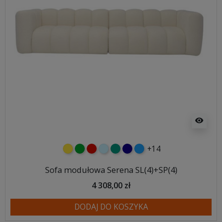
visibility
+14
żółty
zielony
czerwony
błękitny
turkusowy
granatowy
niebieski
Sofa modułowa Serena SL(4)+SP(4)
4 308,00 zł
DODAJ DO KOSZYKA