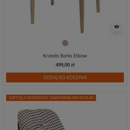
visibility
jasnobrązowy
Krzesło Boho Elbow
499,00 zł
DODAJ DO KOSZYKA
ZAPYTAJ O MOŻLIWOŚĆ ZAMÓWIENIA 669 30 30 40