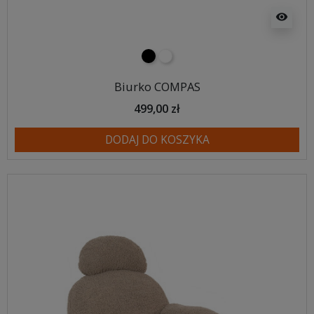
visibility
czarny
biały
Biurko COMPAS
499,00 zł
DODAJ DO KOSZYKA