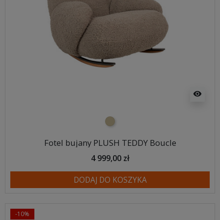
visibility
ciemny beż
Fotel bujany PLUSH TEDDY Boucle
4 999,00 zł
DODAJ DO KOSZYKA
-10%