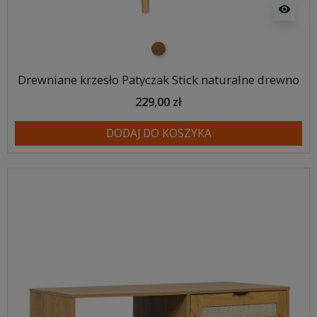
visibility
naturalne drewno
Drewniane krzesło Patyczak Stick naturalne drewno
229,00 zł
DODAJ DO KOSZYKA