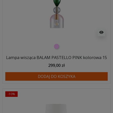
visibility
różowy
Lampa wisząca BALAM PASTELLO PINK kolorowa 15
299,00 zł
DODAJ DO KOSZYKA
-10%