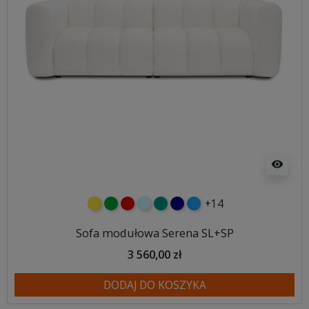
visibility
+14
żółty
zielony
czerwony
błękitny
turkusowy
granatowy
niebieski
Sofa modułowa Serena SL+SP
3 560,00 zł
DODAJ DO KOSZYKA