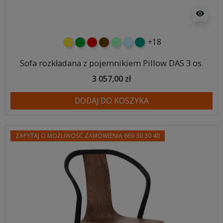
visibility
+18
żółty
zielony
czerwony
czekoladowy
miętowy
błękitny
turkusowy
Sofa rozkładana z pojemnikiem Pillow DAS 3 os.
3 057,00 zł
DODAJ DO KOSZYKA
ZAPYTAJ O MOŻLIWOŚĆ ZAMÓWIENIA 669 30 30 40