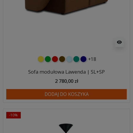
visibility
+18
żółty
zielony
czerwony
czekoladowy
błękitny
turkusowy
granatowy
Sofa modułowa Lawenda | SL+SP
2 780,00 zł
DODAJ DO KOSZYKA
-10%