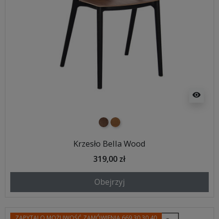
visibility
orzech
naturalne drewno
Krzesło Bella Wood
319,00 zł
Obejrzyj
ZAPYTAJ O MOŻLIWOŚĆ ZAMÓWIENIA 669 30 30 40