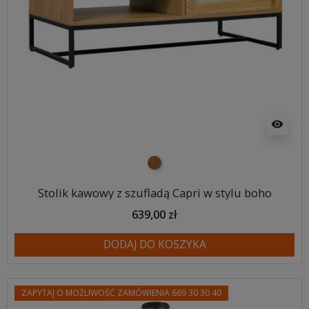
visibility
naturalne drewno
Stolik kawowy z szufladą Capri w stylu boho
639,00 zł
DODAJ DO KOSZYKA
ZAPYTAJ O MOŻLIWOŚĆ ZAMÓWIENIA 669 30 30 40