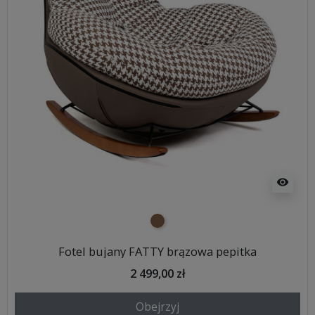
visibility
brązowy
Fotel bujany FATTY brązowa pepitka
2 499,00 zł
Obejrzyj