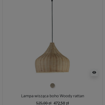
visibility
naturalna plecionka
Lampa wisząca boho Woody rattan
525,00 zł
472,50 zł