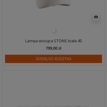
visibility
biały
Lampa wisząca STONE biała 40
799,00 zł
DODAJ DO KOSZYKA