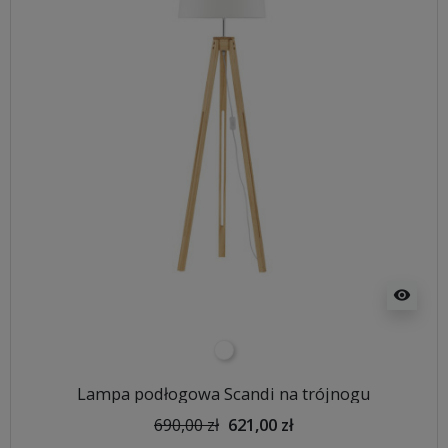
visibility
biały
Lampa podłogowa Scandi na trójnogu
690,00 zł
621,00 zł