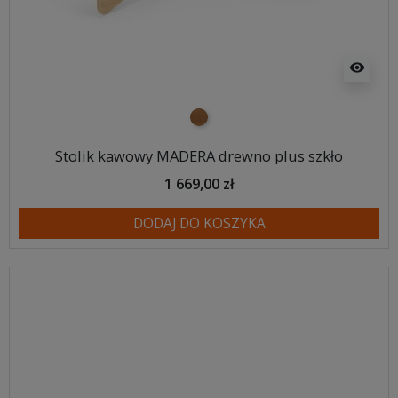
visibility
naturalne drewno
Stolik kawowy MADERA drewno plus szkło
1 669,00 zł
DODAJ DO KOSZYKA