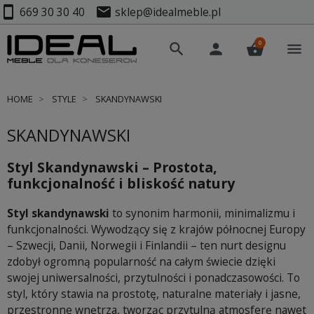
smartphone
mail
669 30 30 40
sklep@idealmeble.pl
0
search
person
shopping_basket
menu
HOME
STYLE
SKANDYNAWSKI
SKANDYNAWSKI
Styl Skandynawski – Prostota,
funkcjonalność i bliskość natury
Styl skandynawski
to synonim harmonii, minimalizmu i
funkcjonalności. Wywodzący się z krajów północnej Europy
– Szwecji, Danii, Norwegii i Finlandii – ten nurt designu
zdobył ogromną popularność na całym świecie dzięki
swojej uniwersalności, przytulności i ponadczasowości. To
styl, który stawia na prostotę, naturalne materiały i jasne,
przestronne wnętrza, tworząc przytulną atmosferę nawet