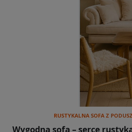
RUSTYKALNA SOFA Z PODUS
Wygodna sofa – serce rustyk