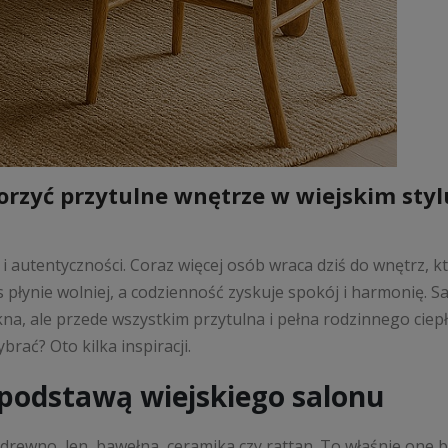
orzyć przytulne wnętrze w wiejskim styl
 i autentyczności. Coraz więcej osób wraca dziś do wnętrz, 
płynie wolniej, a codzienność zyskuje spokój i harmonię. Sa
na, ale przede wszystkim przytulna i pełna rodzinnego ciepł
rać? Oto kilka inspiracji.
 podstawą wiejskiego salonu
rewno, len, bawełna, ceramika czy rattan. To właśnie one 