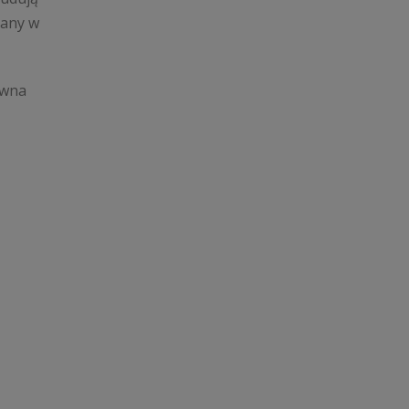
iany w
ówna