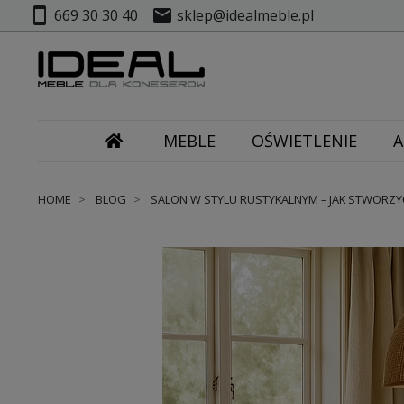
smartphone
mail
669 30 30 40
sklep@idealmeble.pl
MEBLE
OŚWIETLENIE
A
HOME
BLOG
SALON W STYLU RUSTYKALNYM – JAK STWORZY