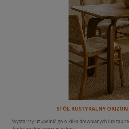
STÓŁ RUSTYKALNY ORIZON
Wystarczy uzupełnić go o kilka drewnianych lub tapi
funkcjonalne centrum salonu.