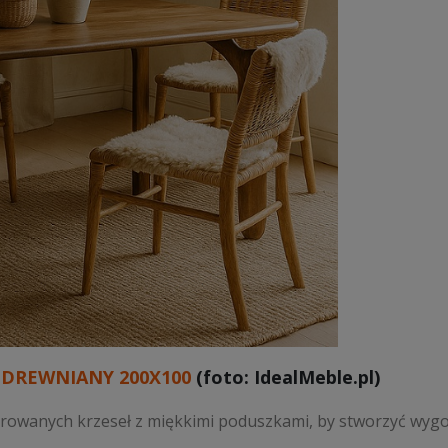
 DREWNIANY 200X100
(foto: IdealMeble.pl)
cerowanych krzeseł z miękkimi poduszkami, by stworzyć wygo