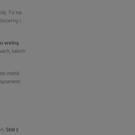
olę. To na
obszerny i
ku wełną
wach, takich
do mebli
wiązaniem
eń.
Stół z