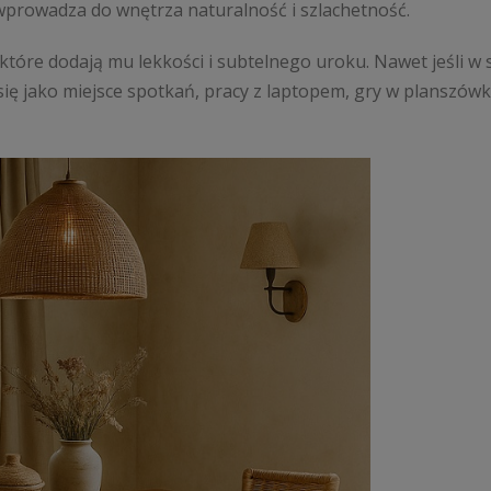
 wprowadza do wnętrza naturalność i szlachetność.
tóre dodają mu lekkości i subtelnego uroku. Nawet jeśli w s
ię jako miejsce spotkań, pracy z laptopem, gry w planszówk