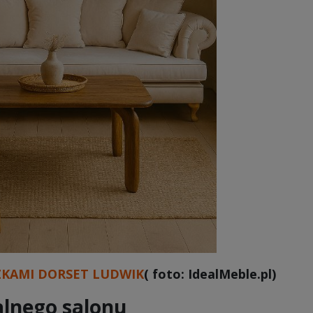
ZKAMI DORSET LUDWIK
( foto: IdealMeble.pl)
alnego salonu