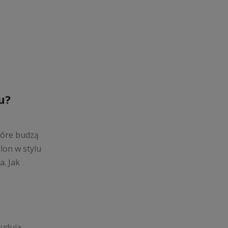
u?
które budzą
lon w stylu
a. Jak
budują