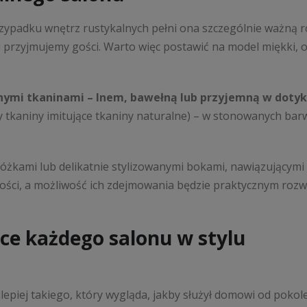
zypadku wnętrz rustykalnych pełni ona szczególnie ważną r
y i przyjmujemy gości. Warto więc postawić na model miękki, 
nymi tkaninami – lnem, bawełną lub przyjemną w doty
y tkaniny imitujące tkaniny naturalne) – w stonowanych bar
kami lub delikatnie stylizowanymi bokami, nawiązującymi 
kości, a możliwość ich zdejmowania będzie praktycznym roz
rce każdego salonu w stylu
lepiej takiego, który wygląda, jakby służył domowi od pokol