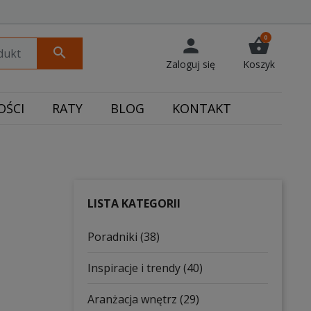
0
person
shopping_basket
search
Zaloguj się
Koszyk
ŚCI
RATY
BLOG
KONTAKT
LISTA KATEGORII
Poradniki (38)
Inspiracje i trendy (40)
Aranżacja wnętrz (29)