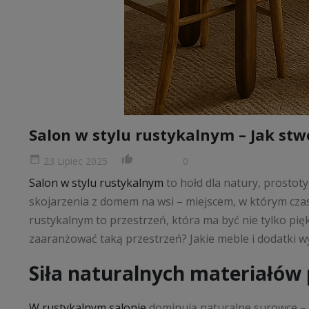
Salon w stylu rustykalnym – Jak stw
date_range
thumb_up_alt
23 Lipiec 2025
0
Salon w stylu rustykalnym
to hołd dla natury, prostoty
skojarzenia z domem na wsi – miejscem, w którym czas 
rustykalnym to przestrzeń, która ma być nie tylko pięk
zaaranżować taką przestrzeń? Jakie meble i dodatki wyb
Siła naturalnych materiałów
W rustykalnym salonie
dominują naturalne surowce – d