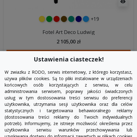
visibility
+19
żółty
zielony
czerwony
czekoladowy
turkusowy
granatowy
niebieski
Fotel Art Deco Ludwig
2 105,00 zł
DODAJ DO KOSZYKA
Ustawienia ciasteczek!
W zwiazku z RODO, serwis internetowy, z którego korzystasz,
używa plików cookies. Są to pliki instalowane w urządzeniach
końcowych osób korzystających z serwisu, w celu
administrowania serwisem, poprawy jakości świadczonych
usług w tym dostosowania treści serwisu do preferencji
użytkownika, utrzymania sesji użytkownika oraz dla celów
statystycznych i targetowania behawioralnego reklamy
(dostosowania treści reklamy do Twoich indywidualnych
potrzeb). Informujemy, że istnieje możliwość określenia przez
Facebook
YouTube
Pinterest
Inst
użytkownika serwisu warunków przechowywania lub
uzyskiwania dostępu do informacji zawartych w plikach cookies