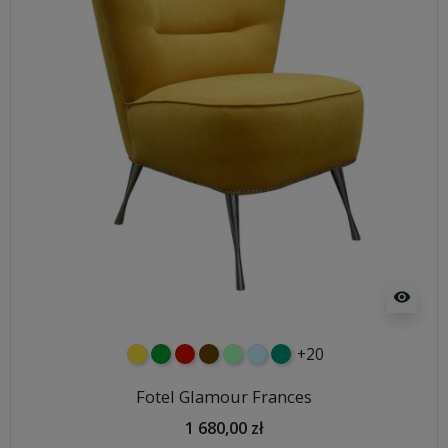
visibility
+20
żółty
zielony
czerwony
czekoladowy
miętowy
błękitny
turkusowy
Fotel Glamour Frances
1 680,00 zł