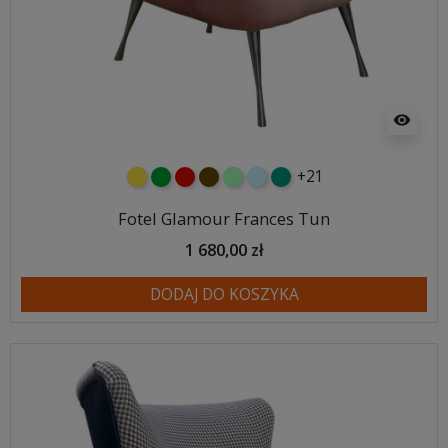
visibility
+21
żółty
zielony
czerwony
czekoladowy
miętowy
błękitny
turkusowy
Fotel Glamour Frances Tun
1 680,00 zł
DODAJ DO KOSZYKA