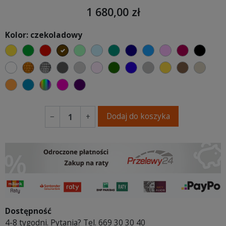
1 680,00 zł
Kolor: czekoladowy
żółty
zielony
czerwony
czekoladowy
miętowy
błękitny
turkusowy
granatowy
niebieski
różowy
malinowy
czarn
biały
złoty
srebrny
ciemno szary
jasnoszary
jasny róż
butelkowa zieleń
ciemno niebieski
szary
musztardowy
brązowy
beżo
pomarańczowy
morski
wybór koloru
fuksja
fioletowy
Dodaj do koszyka
−
+
Dostępność
4-8 tygodni. Pytania? Tel. 669 30 30 40