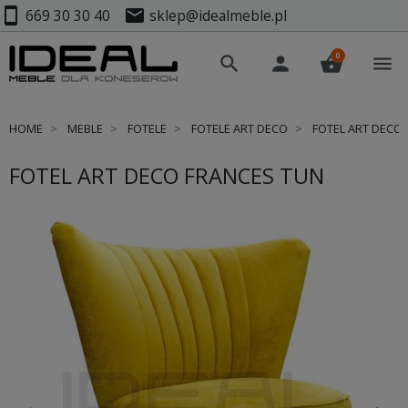
smartphone
mail
669 30 30 40
sklep@idealmeble.pl
0
search
person
shopping_basket
menu
HOME
MEBLE
FOTELE
FOTELE ART DECO
FOTEL ART DECO 
FOTEL ART DECO FRANCES TUN