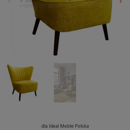
keyboard_arrow_left
keyboard_arrow_right
Poprzedni
Nas
dla Ideal Meble Polska