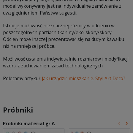
model wykonywany jest na indywidualne zamówienie z
uwzględnieniem Państwa sugestii.
Istnieje możliwość nieznacznej różnicy w odcieniu w
poszczególnych partiach tkaniny/eko-skóry/skóry.
Odcień może inaczej prezentować się na dużym kawałku
niż na mniejszej próbce.
Możliwość ustalenia indywidualnie rozmiarów i modyfikacji
wzoru z zachowaniem zasad technologicznych.
Polecamy artykuł:
Jak urządzić mieszkanie. Styl Art Deco?
Próbniki
keyboard_arrow_left
keyboard_arrow_right
Próbniki materiał gr A
Poprz
Na