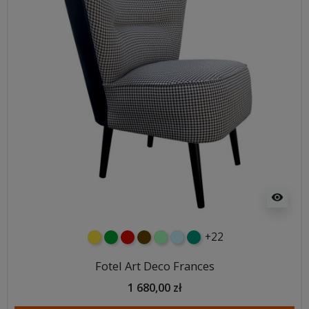
visibility
+22
żółty
zielony
czerwony
czekoladowy
miętowy
błękitny
turkusowy
Fotel Art Deco Frances
1 680,00 zł