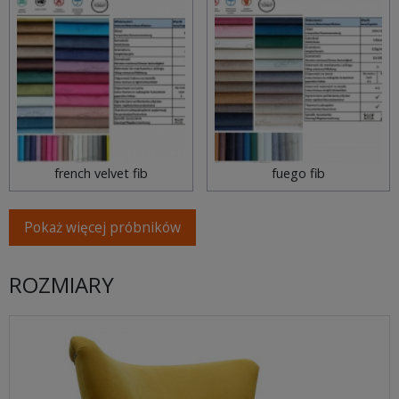
french velvet fib
fuego fib
Pokaż więcej próbników
ROZMIARY