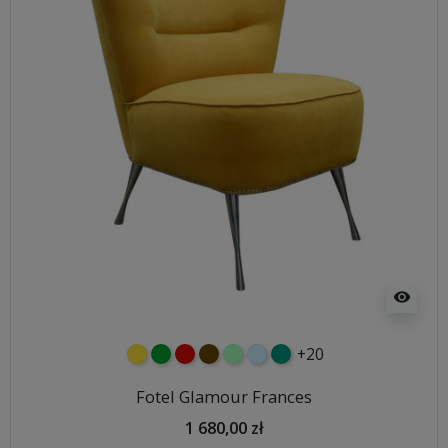
visibility
+20
żółty
zielony
czerwony
czekoladowy
miętowy
błękitny
turkusowy
Fotel Glamour Frances
1 680,00 zł