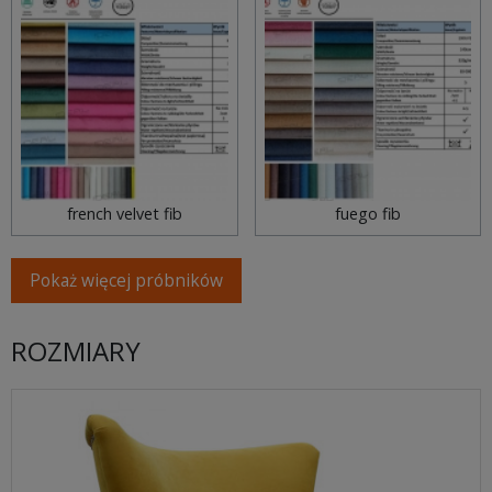
french velvet fib
fuego fib
Pokaż więcej próbników
ROZMIARY