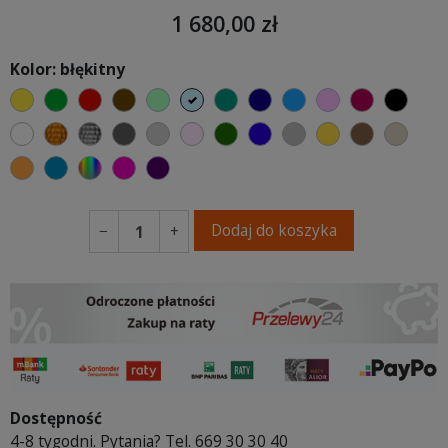
1 680,00 zł
Kolor: błękitny
żółty
zielony
czerwony
czekoladowy
miętowy
błękitny
turkusowy
granatowy
niebieski
różowy
malinowy
czarn
biały
złoty
srebrny
ciemno szary
jasnoszary
jasny róż
butelkowa zieleń
ciemno niebieski
szary
musztardowy
brązowy
beżo
pomarańczowy
morski
wybór koloru
fuksja
fioletowy
Dodaj do koszyka
−
+
Dostępność
4-8 tygodni. Pytania? Tel. 669 30 30 40