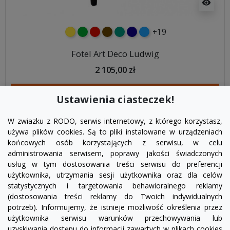
visibility
+19
żółty
zielony
czerwony
czekoladowy
turkusowy
granatowy
niebieski
Fotel Art Deco Ludwig
2 105,00 zł
DODAJ DO KOSZYKA
Ustawienia ciasteczek!
W zwiazku z RODO, serwis internetowy, z którego korzystasz,
używa plików cookies. Są to pliki instalowane w urządzeniach
końcowych osób korzystających z serwisu, w celu
administrowania serwisem, poprawy jakości świadczonych
usług w tym dostosowania treści serwisu do preferencji
użytkownika, utrzymania sesji użytkownika oraz dla celów
statystycznych i targetowania behawioralnego reklamy
(dostosowania treści reklamy do Twoich indywidualnych
potrzeb). Informujemy, że istnieje możliwość określenia przez
Facebook
YouTube
Pinterest
Inst
użytkownika serwisu warunków przechowywania lub
uzyskiwania dostępu do informacji zawartych w plikach cookies