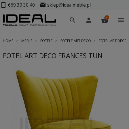
smartphone
mail
669 30 30 40
sklep@idealmeble.pl
0
search
person
shopping_basket
menu
HOME
MEBLE
FOTELE
FOTELE ART DECO
FOTEL ART DECO 
FOTEL ART DECO FRANCES TUN