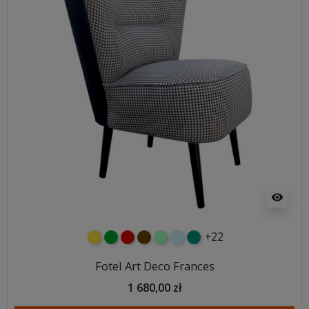
visibility
+22
żółty
zielony
czerwony
czekoladowy
miętowy
błękitny
turkusowy
Fotel Art Deco Frances
1 680,00 zł