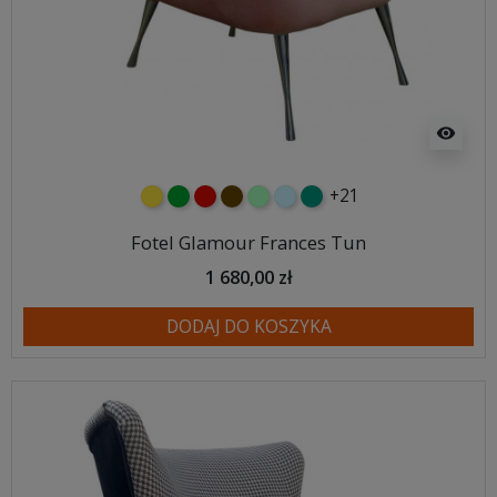
visibility
+21
żółty
zielony
czerwony
czekoladowy
miętowy
błękitny
turkusowy
Fotel Glamour Frances Tun
1 680,00 zł
DODAJ DO KOSZYKA