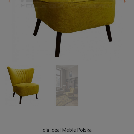
keyboard_arrow_left
keyboard_arrow_right
Poprzedni
Nas
dla Ideal Meble Polska