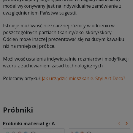
model wykonywany jest na indywidualne zamówienie z
uwzględnieniem Państwa sugestii.
Istnieje możliwość nieznacznej różnicy w odcieniu w
poszczególnych partiach tkaniny/eko-skóry/skóry.
Odcień może inaczej prezentować się na dużym kawałku
niż na mniejszej próbce.
Możliwość ustalenia indywidualnie rozmiarów i modyfikacji
wzoru z zachowaniem zasad technologicznych.
Polecamy artykuł:
Jak urządzić mieszkanie. Styl Art Deco?
Próbniki
keyboard_arrow_left
keyboard_arrow_right
Próbniki materiał gr A
Poprz
Na