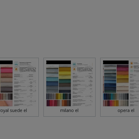
royal suede el
milano el
opera el