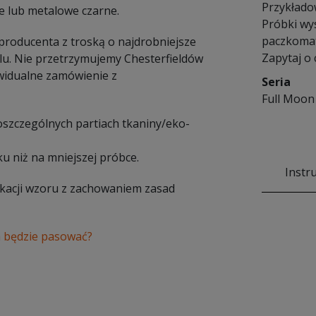
Przykłado
e lub metalowe czarne.
Próbki wy
paczkomat
 producenta z troską o najdrobniejsze
Zapytaj o
lu. Nie przetrzymujemy Chesterfieldów
widualne zamówienie z
Seria
Full Moon
poszczególnych partiach tkaniny/eko-
u niż na mniejszej próbce.
Instr
ikacji wzoru z zachowaniem zasad
a będzie pasować?