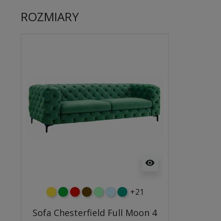
ROZMIARY
visibility
+21
żółty
zielony
czerwony
czekoladowy
miętowy
błękitny
turkusowy
Sofa Chesterfield Full Moon 4