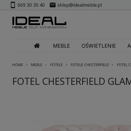
smartphone
mail
669 30 30 40
sklep@idealmeble.pl
MEBLE
OŚWIETLENIE
A
HOME
MEBLE
FOTELE
FOTELE CHESTERFIELD
FOTEL 
FOTEL CHESTERFIELD GL