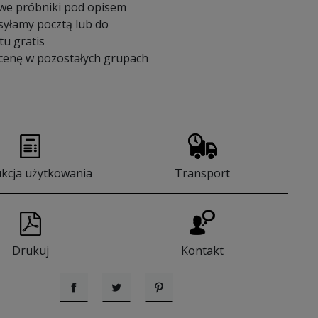
we próbniki pod opisem
syłamy pocztą lub do
u gratis
 cenę w pozostałych grupach
ukcja użytkowania
Transport
Drukuj
Kontakt
Udostępnij
Tweetuj
Pinterest