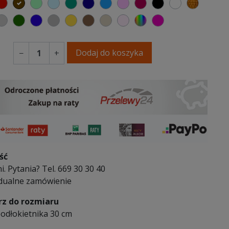
elony
czerwony
czekoladowy
miętowy
błękitny
turkusowy
granatowy
niebieski
różowy
malinowy
czarny
biały
złoty
y
emno szary
jasnoszary
butelkowa zieleń
ciemno niebieski
szary
musztardowy
brązowy
beżowy
pastelowy róż
wybór koloru
fuksja
Dodaj do koszyka
−
+
ść
i. Pytania? Tel. 669 30 30 40
dualne zamówienie
z do rozmiaru
odłokietnika 30 cm