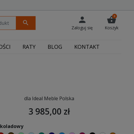
0
person
shopping_basket
search
Zaloguj się
Koszyk
ŚCI
RATY
BLOG
KONTAKT
dla Ideal Meble Polska
3 985,00 zł
zekoladowy