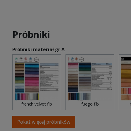
Próbniki
Próbniki materiał gr A
french velvet fib
fuego fib
Pokaż więcej próbników