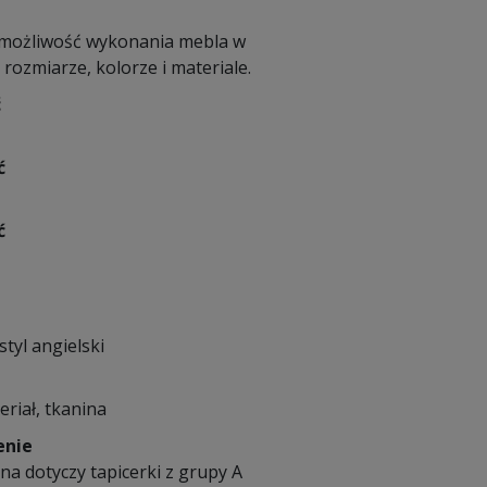
 możliwość wykonania mebla w
ozmiarze, kolorze i materiale.
ć
ć
ć
styl angielski
eriał, tkanina
enie
a dotyczy tapicerki z grupy A