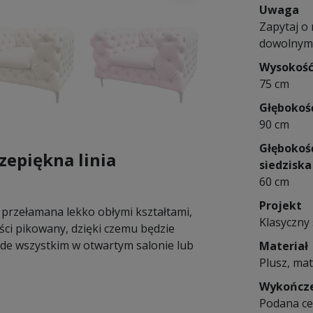
Uwaga
Zapytaj o
dowolnym r
Wysokoś
75 cm
Głębokoś
90 cm
Głębokoś
zepiękna linia
siedziska
60 cm
Projekt
 przełamana lekko obłymi kształtami,
Klasyczny 
ości pikowany, dzięki czemu będzie
zede wszystkim w otwartym salonie lub
Materiał
Plusz, mat
Wykończ
Podana cen