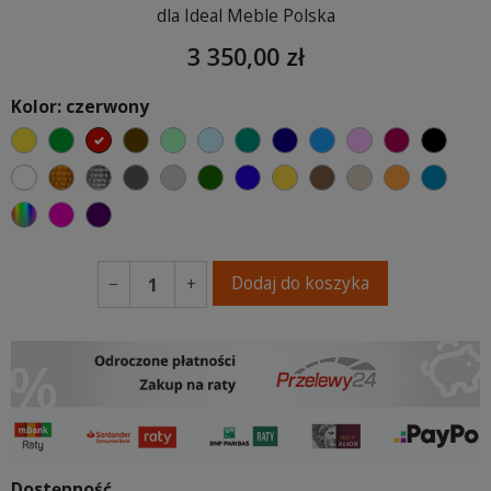
dla Ideal Meble Polska
3 350,00 zł
Kolor: czerwony
żółty
zielony
czerwony
czekoladowy
miętowy
błękitny
turkusowy
granatowy
niebieski
różowy
malinowy
czarn
biały
złoty
srebrny
ciemno szary
jasnoszary
butelkowa zieleń
ciemno niebieski
musztardowy
brązowy
beżowy
pomarańc
mors
wybór koloru
fuksja
fioletowy
Dodaj do koszyka
−
+
Dostępność