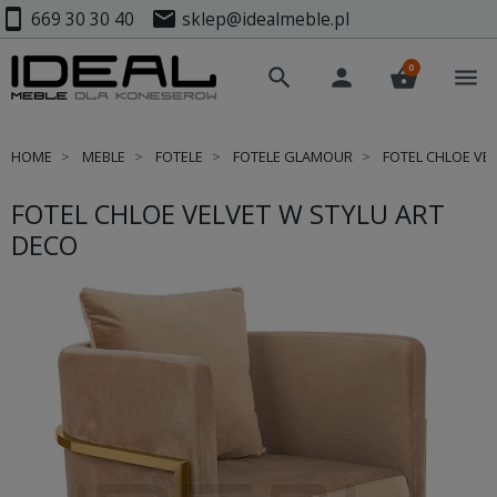
smartphone
mail
669 30 30 40
sklep@idealmeble.pl
0
search
person
shopping_basket
menu
HOME
MEBLE
FOTELE
FOTELE GLAMOUR
FOTEL CHLOE VEL
FOTEL CHLOE VELVET W STYLU ART
DECO