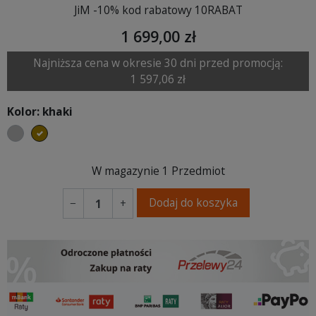
JiM -10% kod rabatowy 10RABAT
1 699,00 zł
Najniższa cena w okresie 30 dni przed promocją:
1 597,06 zł
Kolor: khaki
szary
khaki
W magazynie
1 Przedmiot
Dodaj do koszyka
−
+