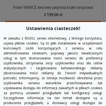
Fotel VENICE beżowy pepitka biało-brązowa
2 199,00 zł
DODAJ DO KOSZYKA
Ustawienia ciasteczek!
W zwiazku z RODO, serwis internetowy, z którego korzystasz,
używa plików cookies. Są to pliki instalowane w urządzeniach
końcowych osób korzystających z serwisu, w celu
administrowania serwisem, poprawy jakości świadczonych
usług w tym dostosowania treści serwisu do preferencji
użytkownika, utrzymania sesji użytkownika oraz dla celów
statystycznych i targetowania behawioralnego reklamy
(dostosowania treści reklamy do Twoich indywidualnych
potrzeb). Informujemy, że istnieje możliwość określenia przez
Facebook
YouTube
Pinterest
Inst
użytkownika serwisu warunków przechowywania lub
uzyskiwania dostępu do informacji zawartych w plikach cookies
za pomocą ustawień przeglądarki lub konfiguracji usługi.
PRODUKTY

Szczegółowe informacje na ten temat dostępne są u
producenta przeglądarki, u dostawcy usługi dostępu do