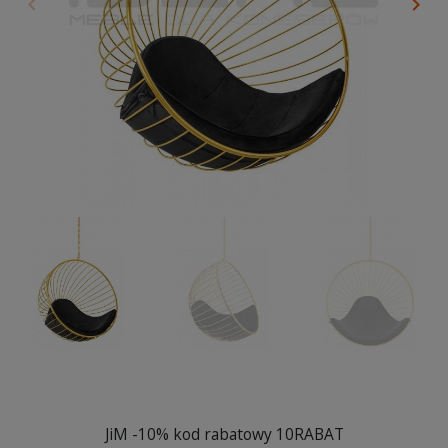
keyboard_arrow_left
keyboard_arrow_right
Poprzedni
Nas
JiM -10% kod rabatowy 10RABAT