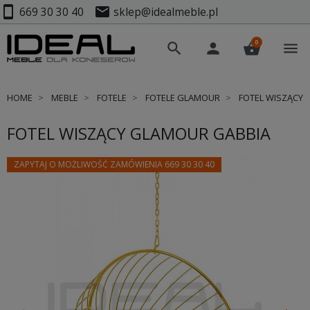
smartphone
mail
669 30 30 40
sklep@idealmeble.pl
0
search
person
shopping_basket
menu
HOME
MEBLE
FOTELE
FOTELE GLAMOUR
FOTEL WISZĄCY 
FOTEL WISZĄCY GLAMOUR GABBIA
ZAPYTAJ O MOŻLIWOŚĆ ZAMÓWIENIA 669 30 30 40