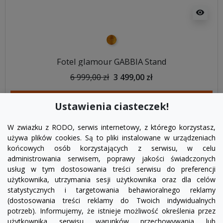
visibility
złoty
Fotel glamour GABBIA Stand
6 999,00 zł
3 499,00 zł
DODAJ DO KOSZYKA
Ustawienia ciasteczek!
W zwiazku z RODO, serwis internetowy, z którego korzystasz,
używa plików cookies. Są to pliki instalowane w urządzeniach
końcowych osób korzystających z serwisu, w celu
administrowania serwisem, poprawy jakości świadczonych
usług w tym dostosowania treści serwisu do preferencji
użytkownika, utrzymania sesji użytkownika oraz dla celów
statystycznych i targetowania behawioralnego reklamy
(dostosowania treści reklamy do Twoich indywidualnych
potrzeb). Informujemy, że istnieje możliwość określenia przez
Facebook
YouTube
Pinterest
Inst
użytkownika serwisu warunków przechowywania lub