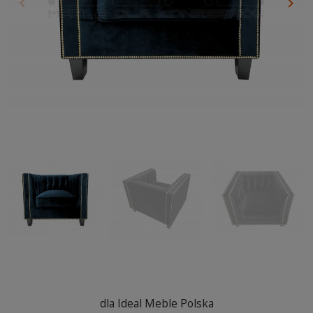
keyboard_arrow_left
keyboard_arrow_right
Poprzedni
Nas
dla Ideal Meble Polska