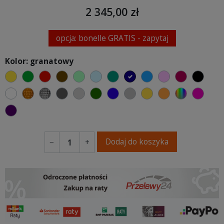
2 345,00 zł
opcja: bonelle GRATIS - zapytaj
Kolor: granatowy
żółty
zielony
czerwony
czekoladowy
miętowy
błękitny
turkusowy
granatowy
niebieski
różowy
malinowy
czarn
biały
złoty
srebrny
ciemno szary
jasnoszary
butelkowa zieleń
ciemno niebieski
szary
musztardowy
pomarańczow
wybór kol
fuksj
fioletowy
Dodaj do koszyka
−
+