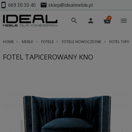
smartphone
mail
669 30 30 40
sklep@idealmeble.pl
0
search
person
shopping_basket
menu
HOME
MEBLE
FOTELE
FOTELE NOWOCZESNE
FOTEL TAPI
FOTEL TAPICEROWANY KNO