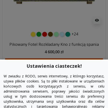
visibility
+24
żółty
zielony
czerwony
czekoladowy
miętowy
błękitny
turkusowy
Pikowany Fotel Rozkładany Kno z funkcją spania
4 600,00 zł
DODAJ DO KOSZYKA
Ustawienia ciasteczek!
W zwiazku z RODO, serwis internetowy, z którego korzystasz,
używa plików cookies. Są to pliki instalowane w urządzeniach
końcowych osób korzystających z serwisu, w celu
administrowania serwisem, poprawy jakości świadczonych
usług w tym dostosowania treści serwisu do preferencji
użytkownika, utrzymania sesji użytkownika oraz dla celów
statystycznych i targetowania behawioralnego reklamy