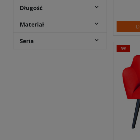

Długość

Materiał
D

Seria
-5%