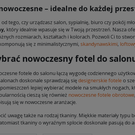
 nowoczesne – idealne do każdej przes
 od tego, czy urządzasz salon, sypialnię, biuro czy pokój mł
y,
który idealnie wpasuje się w Twoją przestrzeń. Nasza ofer
żnych rozmiarach, kształtach i kolorach. Pozwoli Ci to stwor
komponują się z minimalistycznymi,
skandynawskimi
,
loftow
ybrać nowoczesny fotel do salon
czesne fotele do salonu łączą wygodę codziennego użytkow
salonach doskonale sprawdzają się
designerskie fotele
o sze
pomieszczeń lepiej wybierać modele na smukłych nogach, któ
pularnością cieszą się również
nowoczesne fotele obrotowe
isują się w nowoczesne aranżacje.
ić uwagę także na rodzaj tkaniny. Miękkie materiały typu bo
natomiast tkaniny o wyraźnym splocie doskonale pasują do a