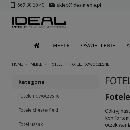
smartphone
mail
669 30 30 40
sklep@idealmeble.pl
MEBLE
OŚWIETLENIE
A
HOME
MEBLE
FOTELE
FOTELE NOWOCZESNE
FOTE
Kategorie
Fotel
Fotele nowoczesne
Fotele chesterfield
Odkryj nas
komfortem u
Fotel uszak
oczekiwani