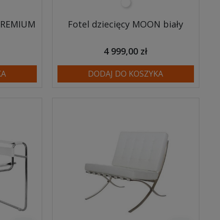
biały
 PREMIUM
Fotel dziecięcy MOON biały
4 999,00 zł
KA
DODAJ DO KOSZYKA