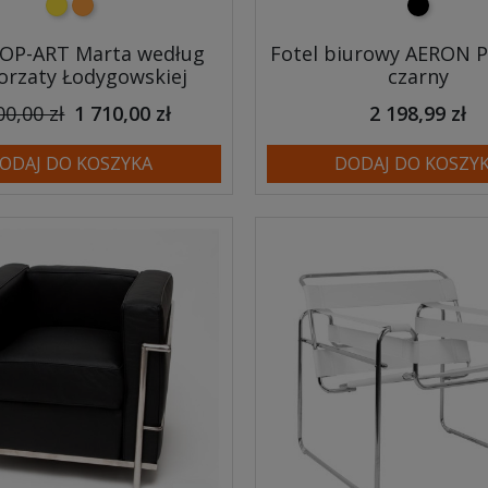
żółty
pomarańczowy
czarny
POP-ART Marta według
Fotel biurowy AERON
orzaty Łodygowskiej
czarny
00,00 zł
1 710,00 zł
2 198,99 zł
ODAJ DO KOSZYKA
DODAJ DO KOSZY