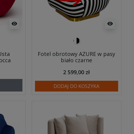
visibility
visibility
biało czarny
Usta
Fotel obrotowy AZURE w pasy
occa
biało czarne
2 599,00 zł
DODAJ DO KOSZYKA