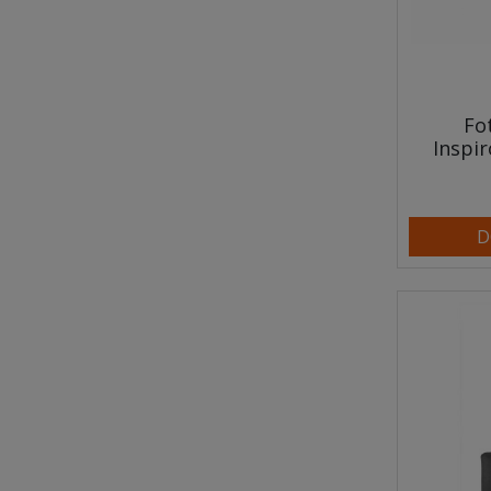
Fo
Inspi
D