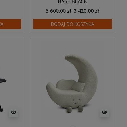
BASE BLACK
3 600,00 zł
3 420,00 zł
KA
DODAJ DO KOSZYKA
visibility
visibility