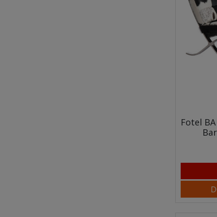
Fotel BA
Bar
D