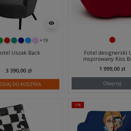
visibility
+19
czerwony
y
ielony
czerwony
turkusowy
granatowy
niebieski
różowy
otel Uszak Back
Fotel designerski 
inspirowany Kiss B
1 999,00 zł
3 390,00 zł
Obejrzyj
ODAJ DO KOSZYKA
-5%