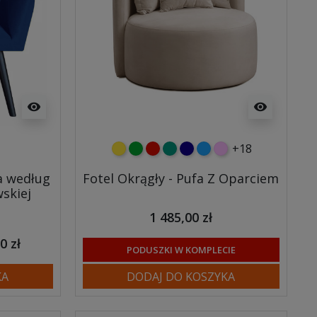
visibility
visibility
y
towy
+18
żółty
zielony
czerwony
turkusowy
granatowy
niebieski
różowy
a według
Fotel Okrągły - Pufa Z Oparciem
skiej
1 485,00 zł
0 zł
PODUSZKI W KOMPLECIE
KA
DODAJ DO KOSZYKA