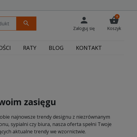
0
person
shopping_basket
search
Zaloguj się
Koszyk
ŚCI
RATY
BLOG
KONTAKT
Twoim zasięgu
 sobie najnowsze trendy designu z niezrównanym
nu, sypialni czy biura, nasza oferta spełni Twoje
cych aktualne trendy we wzornictwie.