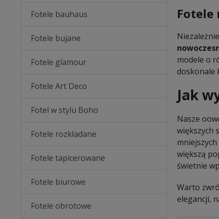
Fotele
Fotele bauhaus
Niezależnie
Fotele bujane
nowoczesn
modele o ró
Fotele glamour
doskonale 
Fotele Art Deco
Jak w
Fotel w stylu Boho
Nasze oowo
większych 
Fotele rozkładane
mniejszych 
większą po
Fotele tapicerowane
świetnie wp
Fotele biurowe
Warto zwróc
elegancji, 
Fotele obrotowe